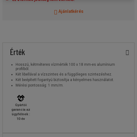
Ajánlatkérés
Érték
Hosszú, kétméteres vízmérték 100 x 18 mm-es alumínium
profilból.
Két libellával a vízszintes és a függőleges szintezéshez.
Két beépített fogantyú biztosítja a kényelmes használatot.
Mérési pontosság: 1 mm/m.
Gyártói
garancia az
ügyfélnek :
10 év