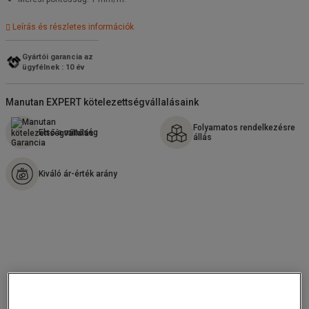
Leírás és részletes információk
Gyártói garancia az
ügyfélnek : 10 év
Manutan EXPERT kötelezettségvállalásaink
Folyamatos rendelkezésre
Első a minőség
állás
Kiváló ár-érték arány