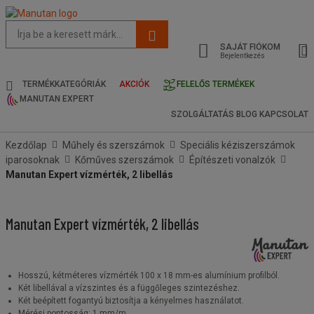
Az
oldal
SAJÁT FIÓKOM
javasolt
Bejelentkezés
tartalma
és
TERMÉKKATEGÓRIÁK
AKCIÓK
FELELŐS TERMÉKEK
keresési
MANUTAN EXPERT
előzmények
SZOLGÁLTATÁS
BLOG
KAPCSOLAT
menü
Kezdőlap
Műhely és szerszámok
Speciális kéziszerszámok
iparosoknak
Kőműves szerszámok
Építészeti vonalzók
Manutan Expert vízmérték, 2 libellás
Manutan Expert vízmérték, 2 libellás
Hosszú, kétméteres vízmérték 100 x 18 mm-es alumínium profilból.
Két libellával a vízszintes és a függőleges szintezéshez.
Két beépített fogantyú biztosítja a kényelmes használatot.
Mérési pontosság: 1 mm/m.