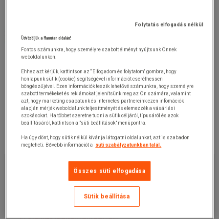
Folytatás elfogadás nélkül
Üdvözöljük a Manutan oldalán!
Fontos számunkra, hogy személyre szabott élményt nyújtsunk Önnek
weboldalunkon.
Ehhez azt kérjük, kattintson az “Elfogadom és folytatom” gombra, hogy
honlapunk sütik (cookie) segítségével információt cserélhessen
böngészőjével. Ezen információk teszik lehetővé számunkra, hogy személyre
szabott termékeket és reklámokat jelenítsünk meg az Ön számára, valamint
azt, hogy marketing csapatunk és internetes partnereink ezen infomációk
alapján mérjék weboldalunk teljesítményét és elemezzék a vásárlási
szokásokat. Ha többet szeretne tudni a sütik céljáról, típusáról és azok
beállításáról, kattintson a "süti beállítások" menüpontra.
Ha úgy dönt, hogy sütik nélkül kívánja látogatni oldalunkat, azt is szabadon
megteheti. Bővebb információt a
süti szabályzatunkban talál.
28 490,00 Ft
+ÁFA
Összes süti elfogadása
36 182,30 Ft
ÁFÁ-val
darab
Sütik beállítása
Cikkszám:
1505768
Ez a termék jelenleg nem elérhető.