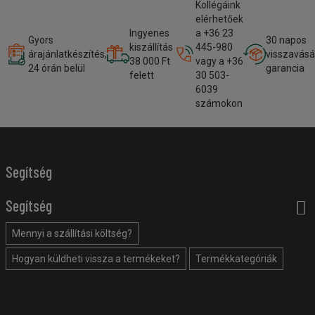
Kollégáink
elérhetőek
Ingyenes
a +36 23
Gyors
30 napos
kiszállítás
445-980
árajánlatkészítés,
visszavásá
38 000 Ft
vagy a +36
24 órán belül
garancia
felett
30 503-
6039
számokon
Segítség
Segítség
Mennyi a szállítási költség?
Hogyan küldheti vissza a termékeket?
Termékkategóriák