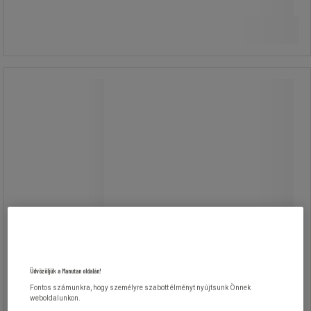
13 860,00 Ft
ÁFA nélkül
Összehasonlítás
17 602,20 Ft ÁFÁ-val együtt
Kosárba
-
+
darab
Manutan Expert forgószivattyú
vegyszerekre
Manutan Expert forgószivattyú
vegyszerekre
Kézi forgószivattyú szerves savak,
tisztítószerek, tisztító oldatok,
fagyálló keverékek vagy AdBlue
folyadékok átszivattyúzására.
Üdvözöljük a Manutan oldalán!
Fontos számunkra, hogy személyre szabott élményt nyújtsunk Önnek
weboldalunkon.