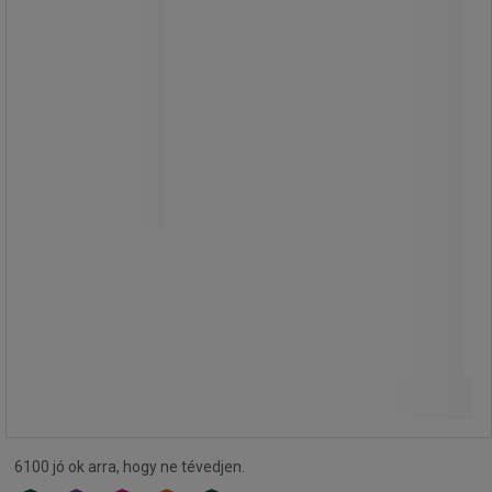
Manutan Expert kézi hordószivattyú
alacsony viszkozitású folyadékokra
A kézi hordószivattyú alkalmas víz,
alkohol, benzin, gázolaj, petróleum és
iso vg100 alatti viszkozitású
kenőanyagok szivattyúzására.
185 350,00 Ft
ÁFA nélkül
Összehasonlítás
235 394,50 Ft ÁFÁ-val együtt
Kosárba
-
+
darab
6100 jó ok arra, hogy ne tévedjen.