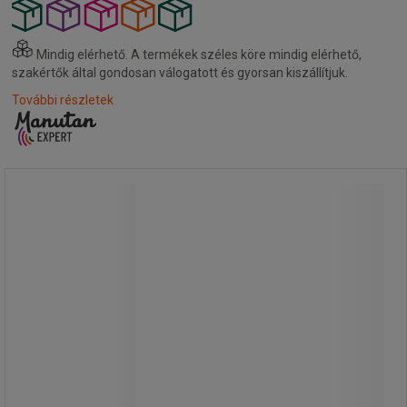
Mindig elérhető.
A termékek széles köre mindig elérhető,
szakértők által gondosan válogatott és gyorsan kiszállítjuk.
További részletek
Manutan Expert öntvény hordókulcs
Manutan Expert öntvény hordókulcs
Öntvény kulcs 2 és 3/4 hordódugók
kilazítására vagy behúzására.