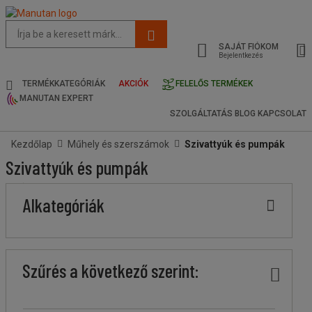
Az
oldal
SAJÁT FIÓKOM
javasolt
Bejelentkezés
tartalma
és
TERMÉKKATEGÓRIÁK
AKCIÓK
FELELŐS TERMÉKEK
keresési
MANUTAN EXPERT
előzmények
SZOLGÁLTATÁS
BLOG
KAPCSOLAT
menü
Kezdőlap
Műhely és szerszámok
Szivattyúk és pumpák
Szivattyúk és pumpák
Ár
Kevesebb
Felsőbb
Stock
Márka
Alkategóriák
köteg
köteg
Szűrés a következő szerint: