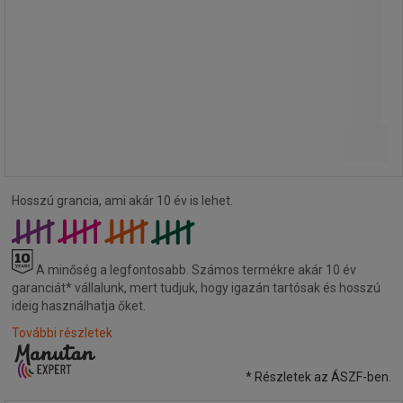
58 610,00 Ft
ÁFA nélkül
Összehasonlítás
74 434,70 Ft ÁFÁ-val együtt
Kosárba
-
+
darab
Hosszú grancia, ami akár 10 év is lehet.
A minőség a legfontosabb.
Számos termékre akár 10 év
garanciát* vállalunk, mert tudjuk, hogy igazán tartósak és hosszú
ideig használhatja őket.
További részletek
* Részletek az ÁSZF-ben.