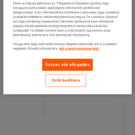
Ehhez azt kérjük, kattintson az “Elfogadom és folytatom” gombra, hogy
37 950,00 Ft
ÁFA nélkül
honlapunk sütik (cookie) segítségével információt cserélhessen
Összehasonlítás
böngészőjével. Ezen információk teszik lehetővé számunkra, hogy személyre
48 196,50 Ft ÁFÁ-val együtt
szabott termékeket és reklámokat jelenítsünk meg az Ön számára, valamint
Kosárba
-
+
darab
azt, hogy marketing csapatunk és internetes partnereink ezen infomációk
alapján mérjék weboldalunk teljesítményét és elemezzék a vásárlási
szokásokat. Ha többet szeretne tudni a sütik céljáról, típusáról és azok
beállításáról, kattintson a "süti beállítások" menüpontra.
Szifon szivattyú hordókra - Manutan
Ha úgy dönt, hogy sütik nélkül kívánja látogatni oldalunkat, azt is szabadon
megteheti. Bővebb információt a
süti szabályzatunkban talál.
Expert
Szifon szivattyú hordókra - Manutan
Összes süti elfogadása
Expert
Sütik beállítása
Polietilénből készült szifon szivattyú
valamennyi folyadék
szivattyúzásához - az üzemanyagok,
oldószerek, hígítók és maróanyagok
kivételével.