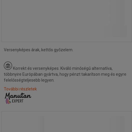
4 960,00 Ft
ÁFA nélkül
Összehasonlítás
6 299,20 Ft ÁFÁ-val együtt
Kosárba
-
+
darab
Versenyképes árak, kettős győzelem.
Korrekt és versenyképes.
Kiváló minőségű alternatíva,
többnyire Európában gyártva, hogy pénzt takarítson meg és egyre
felelősségteljesebb legyen.
További részletek
Forgólapátos szivattyú nem
gyúlékony folyadékokra - Manutan
Expert