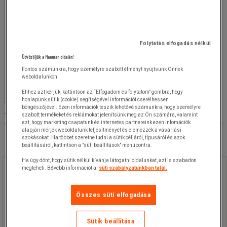
értéke
Ft
- Ft
500 Ft
(1)
Elérhetőség
Folytatás elfogadás nélkül
Igen
(
1
)
Üdvözöljük a Manutan oldalán!
Fontos számunkra, hogy személyre szabott élményt nyújtsunk Önnek
weboldalunkon.
Márka
Ehhez azt kérjük, kattintson az “Elfogadom és folytatom” gombra, hogy
honlapunk sütik (cookie) segítségével információt cserélhessen
böngészőjével. Ezen információk teszik lehetővé számunkra, hogy személyre
Terméklista
szabott termékeket és reklámokat jelenítsünk meg az Ön számára, valamint
Termékek:
( 1-1 )
azt, hogy marketing csapatunk és internetes partnereink ezen infomációk
alapján mérjék weboldalunk teljesítményét és elemezzék a vásárlási
szokásokat. Ha többet szeretne tudni a sütik céljáról, típusáról és azok
beállításáról, kattintson a "süti beállítások" menüpontra.
Ha úgy dönt, hogy sütik nélkül kívánja látogatni oldalunkat, azt is szabadon
megteheti. Bővebb információt a
süti szabályzatunkban talál.
12 db Dewalt marófej készlet
12 db Dewalt marófej készlet
Összes süti elfogadása
Sütik beállítása
12 db marófej készlet.