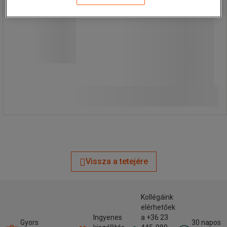
64 210,00 Ft
ÁFA nélkül
Összehasonlítás
81 546,70 Ft ÁFÁ-val együtt
készlet
Kosárba
-
+
Vissza a tetejére
Kollégáink
elérhetőek
Ingyenes
a +36 23
Gyors
30 napos