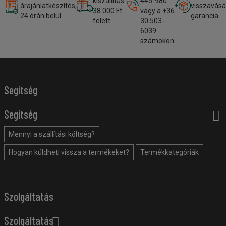
kiszállítás
445-980
árajánlatkészítés,
visszavásá
38 000 Ft
vagy a +36
24 órán belül
garancia
felett
30 503-
6039
számokon
Segítség
Segítség
Mennyi a szállítási költség?
Hogyan küldheti vissza a termékeket?
Termékkategóriák
Szolgáltatás
Szolgáltatás