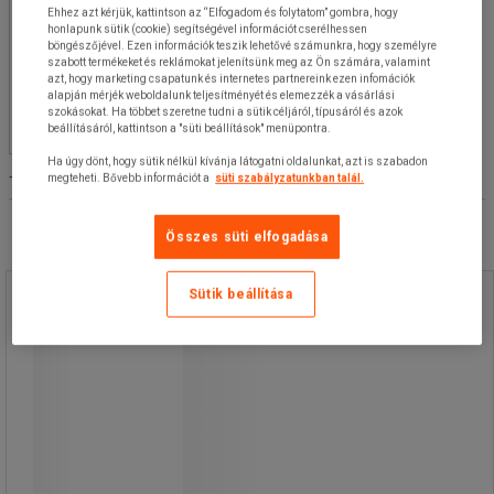
Ehhez azt kérjük, kattintson az “Elfogadom és folytatom” gombra, hogy
honlapunk sütik (cookie) segítségével információt cserélhessen
Ülőrész mélysége (cm)
böngészőjével. Ezen információk teszik lehetővé számunkra, hogy személyre
szabott termékeket és reklámokat jelenítsünk meg az Ön számára, valamint
azt, hogy marketing csapatunk és internetes partnereink ezen infomációk
alapján mérjék weboldalunk teljesítményét és elemezzék a vásárlási
Szín
szokásokat. Ha többet szeretne tudni a sütik céljáról, típusáról és azok
beállításáról, kattintson a "süti beállítások" menüpontra.
Ha úgy dönt, hogy sütik nélkül kívánja látogatni oldalunkat, azt is szabadon
megteheti. Bővebb információt a
süti szabályzatunkban talál.
Terméklista
Termékek:
( 1-34 )
Összes süti elfogadása
Sütik beállítása
Manutan Expert ISO Leath Black
konferenciaszék
Manutan Expert ISO Leath Black
konferenciaszék
Kárpitozott konferenciaszék fekete
porlakk felületkezeléssel, alkalmas