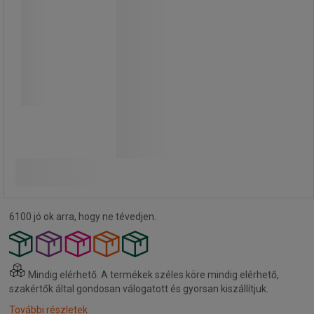
hosszanti nyílásba történő
bepattintással, forgatható
csuklómechanika az asztalhoz
15 970,00 Ft
ÁFA nélkül
Összehasonlítás
20 281,90 Ft ÁFÁ-val együtt
készlet
Kosárba
-
+
6100 jó ok arra, hogy ne tévedjen.
Mindig elérhető.
A termékek széles köre mindig elérhető,
szakértők által gondosan válogatott és gyorsan kiszállítjuk.
További részletek