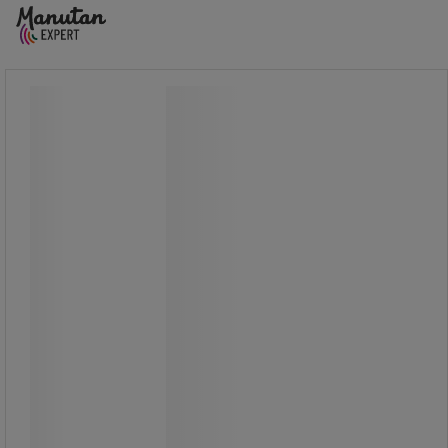
Kartámlák
Kartámlák
Kartámla pár fekete puhított
műanyagból konferenciaszékekhez.
A kartámlák felszerelése a szék
oldalán lévő hosszanti nyílásba
történő bepattintásával történik.
anyaga: puhított műanyag
színe: fekete
felszerelése a szék oldalán lévő
hosszanti nyílásba történő
bepattintásával