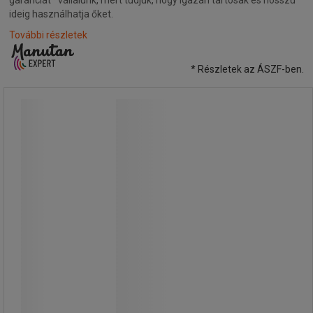
garanciát* vállalunk, mert tudjuk, hogy igazán tartósak és hosszú
ideig használhatja őket.
További részletek
* Részletek az ÁSZF-ben.
Spider konferenciaszék
Promóció
Spider konferenciaszék
Elegáns konferencia szék fekete
hálós háttámlával, kárpitozott
ülőkével és krómozott acél vázzal,
amely hosszú távú esztétikus
megjelenést biztosít.
A konferencia szék műanyag
kartámaszokkal rendelkezik a
nagyobb kényelem érdekében.