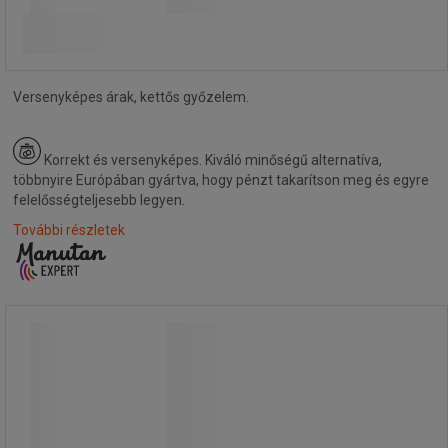
További 5 variáns
Versenyképes árak, kettős győzelem.
Korrekt és versenyképes.
Kiváló minőségű alternatíva,
többnyire Európában gyártva, hogy pénzt takarítson meg és egyre
felelősségteljesebb legyen.
További részletek
Mandy Black konferenciaszék
kartámlákkal
Mandy Black konferenciaszék
kartámlákkal