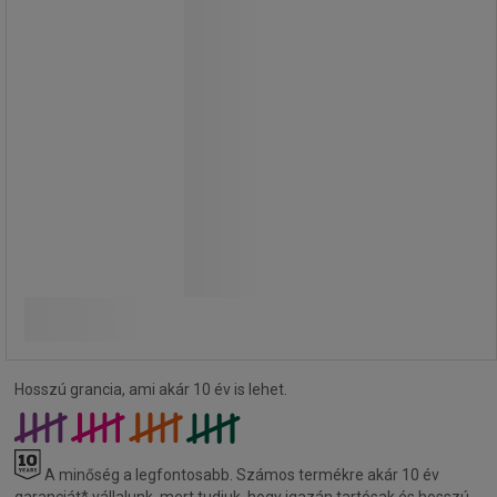
csomagolás: 1 db
rakásolhatóság: igen
a szerkezet felületkezelése porlakk,
műanyag lábdugók
40 410,00 Ft
-35%
26 200,00 Ft
ÁFA nélkül
Összehasonlítás
33 274,00 Ft ÁFÁ-val együtt
darab
Kosárba
-
+
Hosszú grancia, ami akár 10 év is lehet.
A minőség a legfontosabb.
Számos termékre akár 10 év