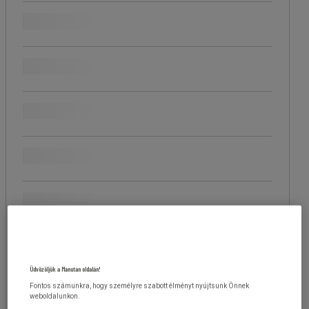
Termék típusa
Magasság (cm)
Max. terhelhetőség (kg)
Ár
Háttámla színe
Ülőrész szélessége (cm)
Üdvözöljük a Manutan oldalán!
Márka
Fontos számunkra, hogy személyre szabott élményt nyújtsunk Önnek
weboldalunkon.