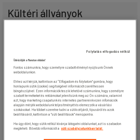
látogatókban.
Kültéri állványok
Kert, kerti eszközök
Kerti kéziszerszámok
Ládák és zöldségeskert
Folytatás elfogadás nélkül
Motoros kerti eszközök
Üdvözöljük a Manutan oldalán!
Öntözés és locsolás
Fontos számunkra, hogy személyre szabott élményt nyújtsunk Önnek
weboldalunkon.
Ehhez azt kérjük, kattintson az “Elfogadom és folytatom” gombra, hogy
honlapunk sütik (cookie) segítségével információt cserélhessen
böngészőjével. Ezen információk teszik lehetővé számunkra, hogy személyre
szabott termékeket és reklámokat jelenítsünk meg az Ön számára, valamint
Közutak
azt, hogy marketing csapatunk és internetes partnereink ezen infomációk
alapján mérjék weboldalunk teljesítményét és elemezzék a vásárlási
Árvízvédelem
szokásokat. Ha többet szeretne tudni a sütik céljáról, típusáról és azok
beállításáról, kattintson a "süti beállítások" menüpontra.
Fekvőrendőrök
Hótakarítás
Ha úgy dönt, hogy sütik nélkül kívánja látogatni oldalunkat, azt is szabadon
Közlekedési tábla javítása
megteheti. Bővebb információt a
süti szabályzatunkban talál.
Mind a 8 kategória megjelenítése