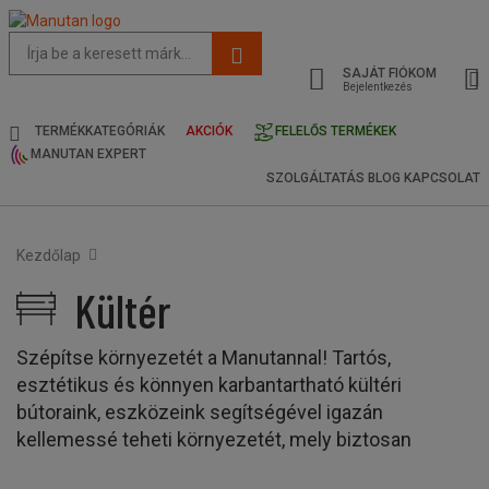
Az
oldal
SAJÁT FIÓKOM
javasolt
Bejelentkezés
tartalma
és
TERMÉKKATEGÓRIÁK
AKCIÓK
FELELŐS TERMÉKEK
keresési
MANUTAN EXPERT
előzmények
SZOLGÁLTATÁS
BLOG
KAPCSOLAT
menü
Kezdőlap
Kültér
Kültér
Szépítse környezetét a Manutannal! Tartós,
esztétikus és könnyen karbantartható kültéri
bútoraink, eszközeink segítségével igazán
kellemessé teheti környezetét, mely biztosan
pozitív benyomást fog kelteni a munkatársakban,