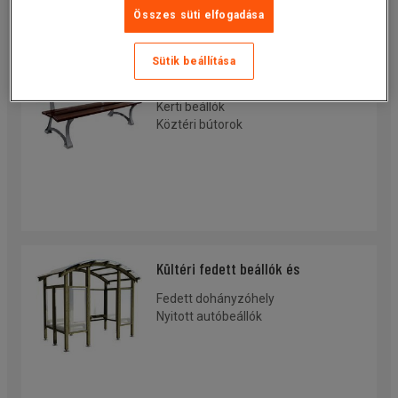
Összes süti elfogadása
Sütik beállítása
Kültéri bútorok
Kerti beállók
Köztéri bútorok
Kültéri fedett beállók és
kerékpártárolók
Fedett dohányzóhely
Nyitott autóbeállók