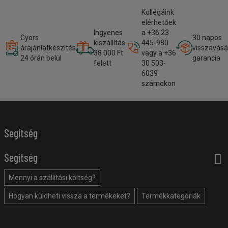
Kollégáink
elérhetőek
Ingyenes
a +36 23
Gyors
30 napos
kiszállítás
445-980
árajánlatkészítés,
visszavásá
38 000 Ft
vagy a +36
24 órán belül
garancia
felett
30 503-
6039
számokon
Segítség
Segítség
Mennyi a szállítási költség?
Hogyan küldheti vissza a termékeket?
Termékkategóriák