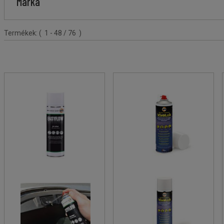
Márka
Terméklista
Termékek:
( 1 - 48 / 76 )