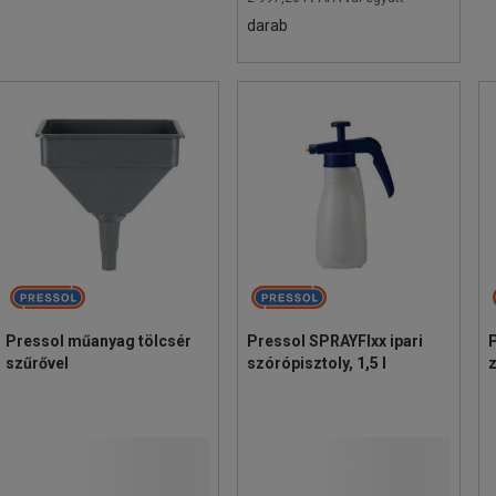
darab
Pressol műanyag tölcsér
Pressol SPRAYFIxx ipari
szűrővel
szórópisztoly, 1,5 l