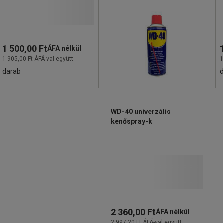
1 500,00 Ft
ÁFA nélkül
1 905,00 Ft ÁFÁ-val együtt
1
darab
WD-40 univerzális
kenőspray-k
2 360,00 Ft
ÁFA nélkül
2 997,20 Ft ÁFÁ-val együtt