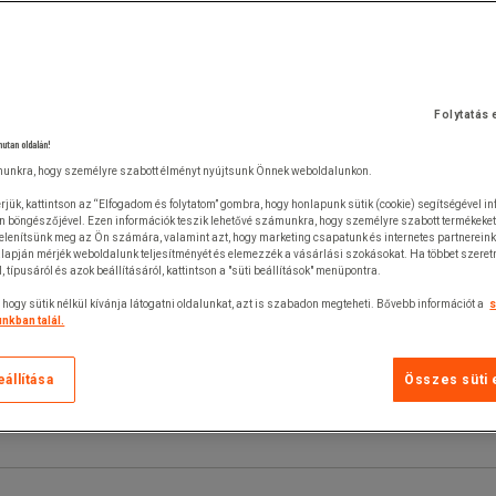
Folytatás 
nutan oldalán!
unkra, hogy személyre szabott élményt nyújtsunk Önnek weboldalunkon.
rjük, kattintson az “Elfogadom és folytatom” gombra, hogy honlapunk sütik (cookie) segítségével i
n böngészőjével. Ezen információk teszik lehetővé számunkra, hogy személyre szabott termékeket
jelenítsünk meg az Ön számára, valamint azt, hogy marketing csapatunk és internetes partnerein
lapján mérjék weboldalunk teljesítményét és elemezzék a vásárlási szokásokat. Ha többet szeretn
ól, típusáról és azok beállításáról, kattintson a "süti beállítások" menüpontra.
 hogy sütik nélkül kívánja látogatni oldalunkat, azt is szabadon megteheti. Bővebb információt a
s
nkban talál.
eállítása
Összes süti 