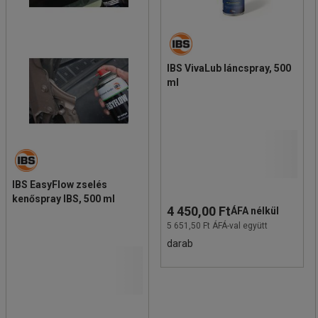
IBS VivaLub láncspray, 500
ml
IBS EasyFlow zselés
kenőspray IBS, 500 ml
4 450,00 Ft
ÁFA nélkül
5 651,50 Ft ÁFÁ-val együtt
darab