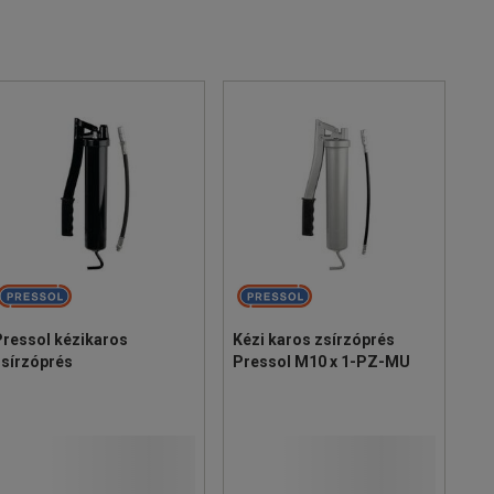
Pressol kézikaros
Kézi karos zsírzóprés
zsírzóprés
Pressol M10 x 1-PZ-MU