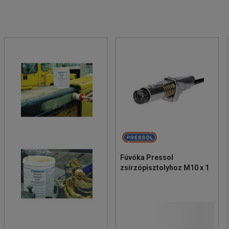
Fúvóka Pressol
zsírzópisztolyhoz M10 x 1