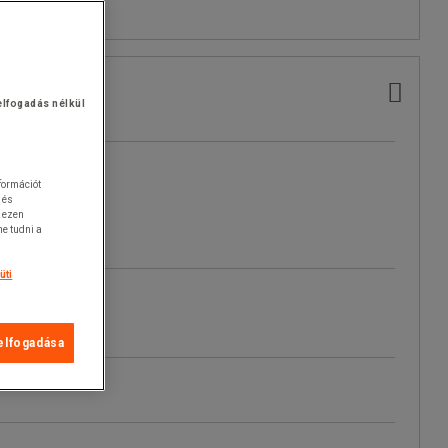
elfogadás nélkül
nformációt
 és
k ezen
e tudni a
üti
elfogadása