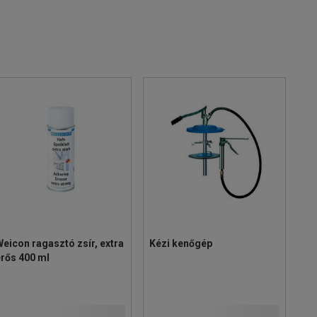
eicon ragasztó zsír, extra
Kézi kenőgép
rős 400 ml