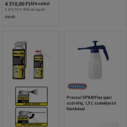
4 310,00 Ft
ÁFA nélkül
5 473,70 Ft ÁFÁ-val együtt
darab
Pressol SPRAYFIxx ipari
szórófej, 1,5 l, szabályozó
fúvókával