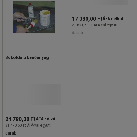
17 080,00 Ft
ÁFA nélkül
21 691,60 Ft ÁFÁ-val együtt
darab
Sokoldalú kenőanyag
24 780,00 Ft
ÁFA nélkül
31 470,60 Ft ÁFÁ-val együtt
darab