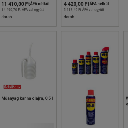
11 410,00 Ft
4 420,00 Ft
ÁFA nélkül
ÁFA nélkül
14 490,70 Ft ÁFÁ-val együtt
5 613,40 Ft ÁFÁ-val együtt
darab
darab
Műanyag kanna olajra, 0,5 l
W
e