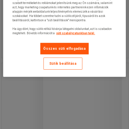
szabott termékeket és reklámokat jelenítsünk meg az Ön számára, valamint
azt, hogy marketing csapatunk és internetes partnereink ezen infomációk
alapján mérjék weboldalunk teljesítményét és elemezzék a vásárlási
szokásokat. Ha többet szeretne tudni a sütik céljáról, típusáról és azok
beállításáról, kattintson a "süti beállítások" menüpontra.
Ha úgy dönt, hogy sütik nélkül kívánja látogatni oldalunkat, azt is szabadon
171 190,00 Ft
ÁFA nélkül
megteheti. Bővebb információt a
süti szabályzatunkban talál.
Összehasonlítás
217 411,30 Ft ÁFÁ-val együtt
darab
Kosárba
-
+
Összes süti elfogadása
Sütik beállítása
Nyomótömlő Marina
búvárszivattyúhoz
Nyomótömlő Marina
búvárszivattyúhoz
Tömlő Marina búvárszivattyúhoz.