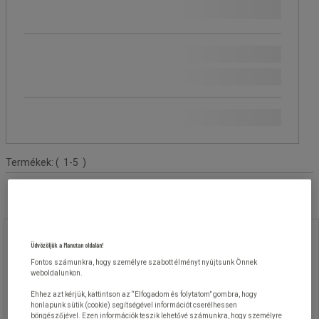
Ft
- Ft
500 Ft
(5)
Elérhetőség
Igen
(
5
)
Márka
Terméklista
Termékek:
( 1-5 )
Tömlődob dízel elosztáshoz
Üdvözöljük a Manutan oldalán!
Fontos számunkra, hogy személyre szabott élményt nyújtsunk Önnek
Tömlődob dízel elosztáshoz
weboldalunkon.
Ehhez azt kérjük, kattintson az “Elfogadom és folytatom” gombra, hogy
honlapunk sütik (cookie) segítségével információt cserélhessen
böngészőjével. Ezen információk teszik lehetővé számunkra, hogy személyre