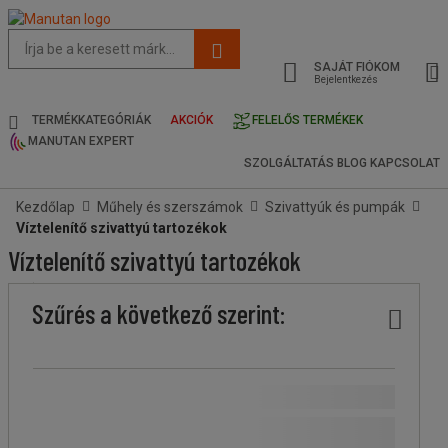
Az
oldal
SAJÁT FIÓKOM
javasolt
Bejelentkezés
tartalma
és
TERMÉKKATEGÓRIÁK
AKCIÓK
FELELŐS TERMÉKEK
keresési
MANUTAN EXPERT
előzmények
SZOLGÁLTATÁS
BLOG
KAPCSOLAT
menü
Kezdőlap
Műhely és szerszámok
Szivattyúk és pumpák
Víztelenítő szivattyú tartozékok
Víztelenítő szivattyú tartozékok
Ár
Kevesebb
Felsőbb
Stock
Márka
Szűrés a következő szerint:
köteg
köteg
Ár
Több,
Fazetta
Több, mint 500 Ft
(
5
)
mint
értéke