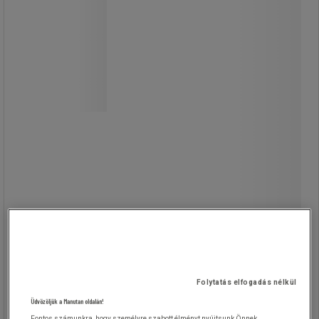
Expert, 90/480 lm, utánvilágítás 55 m
Az újratölthető fejlámpa COB
technológiát használ, amely kiváló
kompromisszumot kínál a
teljesítmény és az autonómia között.
Sokoldalú társ sportolók és túrázók
számára.
Világítási rendszere 90/480 lumen
fényáramot képes generálni.
Az ON/OFF gombnak van egy
módválasztó, amely lehetővé teszi 4
teljesítményszint kiválasztását.
Az intenzitást 10%-ról 100%-ra
módosíthatja, ha lenyomva tartja.
zseblámpa minden helyzethez
igazodik, hogy mindig megőrizze az
autonómiát és a biztonságot.
COB LED módban akár 4,5 órán
keresztül is működik.
Újratölthető akkumulátorral működik.
Folytatás elfogadás nélkül
USB-kábel mellékelve.
Üdvözöljük a Manutan oldalán!
Fontos számunkra, hogy személyre szabott élményt nyújtsunk Önnek