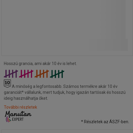
18 290,00 Ft
ÁFA nélkül
Összehasonlítás
23 228,30 Ft ÁFÁ-val együtt
darab
Kosárba
-
+
Hosszú grancia, ami akár 10 év is lehet.
A minőség a legfontosabb.
Számos termékre akár 10 év
garanciát* vállalunk, mert tudjuk, hogy igazán tartósak és hosszú
ideig használhatja őket.
További részletek
* Részletek az ÁSZF-ben.