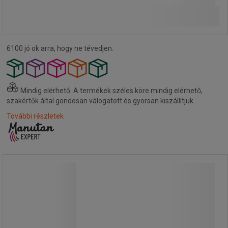
5 905,50 Ft ÁFÁ-val együtt
Kosárba
-
+
darab
6100 jó ok arra, hogy ne tévedjen.
Mindig elérhető.
A termékek széles köre mindig elérhető,
szakértők által gondosan válogatott és gyorsan kiszállítjuk.
További részletek
CREE LED XPG fejlámpa, újratölthető,
fluoreszkáló sárga
CREE LED XPG fejlámpa, újratölthető,
fluoreszkáló sárga