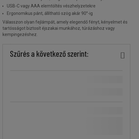
USB-C vagy AAA elemtöltés vészhelyzetekre
Ergonomikus pánt, állítható szög akár 90°-ig
Válasszon olyan fejlámpát, amely elegendő fényt, kényelmet és
tartósságot biztosít éjszakai munkához, túrázáshoz vagy
kempingezéshez.
Ár
Kevesebb
Felsőbb
Márka
Stock
Fényáram
Akkumulátor
IP-
Szín
Szűrés a következő szerint:
köteg
köteg
(lm)
élettartama
védelem
(h)
A Manutan márka
(
1
)
Ár
Több,
Fazetta
Több, mint 500 Ft
(
51
)
mint
értéke
Ft
- Ft
500 Ft
(51)