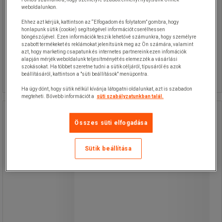
weboldalunkon.
Ehhez azt kérjük, kattintson az “Elfogadom és folytatom” gombra, hogy
honlapunk sütik (cookie) segítségével információt cserélhessen
böngészőjével. Ezen információk teszik lehetővé számunkra, hogy személyre
szabott termékeket és reklámokat jelenítsünk meg az Ön számára, valamint
12 290,00 Ft
azt, hogy marketing csapatunk és internetes partnereink ezen infomációk
ÁFA nélkül
Összehasonlítás
alapján mérjék weboldalunk teljesítményét és elemezzék a vásárlási
15 608,30 Ft ÁFÁ-val együtt
szokásokat. Ha többet szeretne tudni a sütik céljáról, típusáról és azok
Kosárba
-
+
beállításáról, kattintson a "süti beállítások" menüpontra.
darab
Ha úgy dönt, hogy sütik nélkül kívánja látogatni oldalunkat, azt is szabadon
megteheti. Bővebb információt a
süti szabályzatunkban talál.
Emos P3531 LED-es fejlámpa,
Összes süti elfogadása
hatótávolság 54 m
Emos P3531 LED-es fejlámpa,
Sütik beállítása
hatótávolság 54 m
Ütésálló és vízálló fejlámpa.
A fényforrás CREE XPG LED + COB
LED (fehér, zöld, piros) és piros LED
hátsó lámpaként.