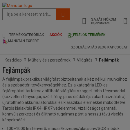
Az
oldal
SAJÁT FIÓKOM
javasolt
Bejelentkezés
tartalma
és
TERMÉKKATEGÓRIÁK
AKCIÓK
FELELŐS TERMÉKEK
keresési
MANUTAN EXPERT
előzmények
SZOLGÁLTATÁS
BLOG
KAPCSOLAT
menü
Kezdőlap
Műhely és szerszámok
Világítás
Fejlámpák
Fejlámpák
A fejlámpák
praktikus világítást biztosítanak a kéz nélküli munkához
és a szabadtéri tevékenységekhez. Ez a kategória LED-es
fejlámpákat tartalmaz állítható világítási szöggel, több fénymóddal
(közvetlen fénysugár, szórt fény, piros diódák éjszakai használatra),
újratölthető akkumulátorokkal és klasszikus elemekkel működtetve.
Tartós kialakítás IPX4–IPX7 védelemmel, vízállóságot garantál,
könnyű szerkezet és állítható rugalmas pánt a hosszú távú viselés
kényelméért.
100–1000 lm fényerő, magas/közepes/alacsony/SOS módok