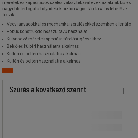
méretek és kapacitások széles választékával ezek az aknák kis és
nagyobb térfogatú folyadékok biztonságos tárolását is lehetővé
teszik.
Vegyi anyagokkal és mechanikai sérülésekkel szemben ellenálló
Robus konstrukció hosszú távú használat
Különböző méretek speciális tárolási igényekhez
Belső és kültéri használatra alkalmas
Kültéri és beltéri használatra alkalmas
Kültéri és beltéri használatra alkalmas
Ár
Kevesebb
Felsőbb
Stock
Márka
Szín
A
Special
Lábtörlő
Kapacitás
Teljes
Teljes
Teljes
Teljes
Teljes
Teljes
Felfogási
Szűrés a következő szerint:
köteg
köteg
termék
offer
(hordók
hossz
hossz
szélesség
szélesség
magasság
magasság
kapacitás
eredete
száma)
(cm)
(mm)
(mm)
(cm)
(mm)
(cm)
(L)
A Manutan márka
(
11
)