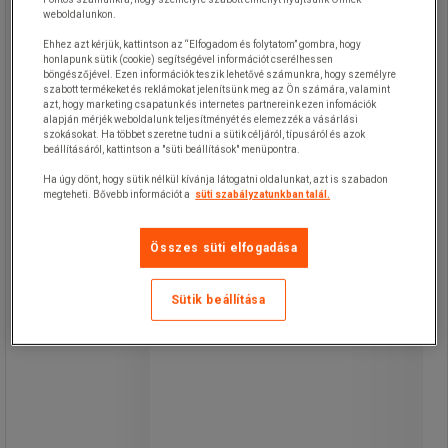
weboldalunkon.
Ehhez azt kérjük, kattintson az “Elfogadom és folytatom” gombra, hogy
honlapunk sütik (cookie) segítségével információt cserélhessen
Egymásba rakható acél kádak
böngészőjével. Ezen információk teszik lehetővé számunkra, hogy személyre
tartályok vagy konténerek
szabott termékeket és reklámokat jelenítsünk meg az Ön számára, valamint
elhelyezésére, ahol nem kívánatos
azt, hogy marketing csapatunk és internetes partnereink ezen infomációk
folyadékszivárgás fordul elő.
alapján mérjék weboldalunk teljesítményét és elemezzék a vásárlási
Ellenáll a szénhidrogéneknek és az
szokásokat. Ha többet szeretne tudni a sütik céljáról, típusáról és azok
oldószereknek, minden kád átkerül a
beállításáról, kattintson a "süti beállítások" menüpontra.
szivárgásteszten.
Ha úgy dönt, hogy sütik nélkül kívánja látogatni oldalunkat, azt is szabadon
Narancssárga RAL 2000 színre
megteheti. Bővebb információt a
süti szabályzatunkban talál.
lakkozva.
Összes süti elfogadása
Sütik beállítása