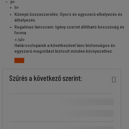
p>
li>
Könnyű összeszerelés:
Gyors és egyszerű elhelyezés és
áthelyezés
Rugalmas láncszem:
Igény szerint állítható hosszúság és
forma
< /ul>
Határoszlopaink a következővel lánc biztonságos és
egyszerű megoldást biztosít minden környezethez.
Ár
Kevesebb
Felsőbb
Márka
Szín
Teljes
Hossz
Stock
Anyag
Használási
Special
A
Használat
Szűrés a következő szerint:
köteg
köteg
magasság
(mm)
környezet
offer
termék
(mm)
eredete
A Manutan márka
(
3
)