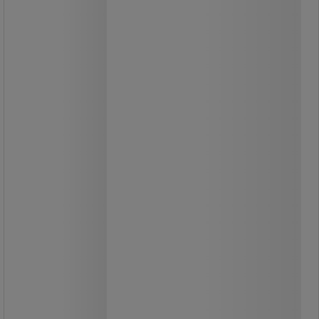
Mobil műanyag oszlopok három
színváltozatban.
Víz vagy homok nehezékkel
használható.
Az oszlopok két kampóval
rendelkeznek a lánc
felakasztásához.