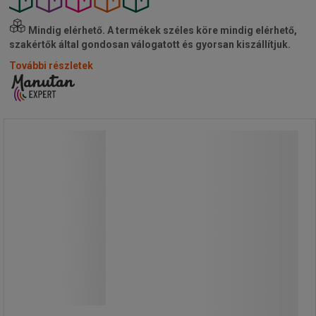
Mindig elérhető.
A termékek széles köre mindig elérhető,
szakértők által gondosan válogatott és gyorsan kiszállítjuk.
További részletek
Crash Stop műanyag terelőoszlopok
lánccal
Crash Stop műanyag terelőoszlopok
lánccal
Polietilén oszlopok fűzőszemekkel
a lánc könnyű rögzítéséhez.
Jó láthatóság a kétszínű kivitelnek
köszönhetően.
Nagyon egyszerű moduláris
telepítés.