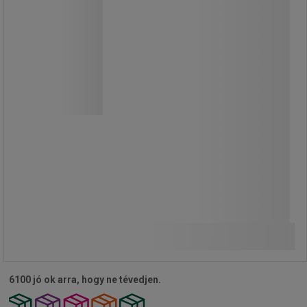
lánccal, magassága 90 cm, 2 db
Két oszlopból és egy 5 méter
hosszú láncból álló készlet.
Az oszlopok stabilitását a PVC
bevonatú betonalapzat biztosítja.
Kültéri és beltéri használatra.
66 260,00 Ft
ÁFA nélkül
Összehasonlítás
84 150,20 Ft ÁFÁ-val együtt
Kosárba
-
+
darab
6100 jó ok arra, hogy ne tévedjen.