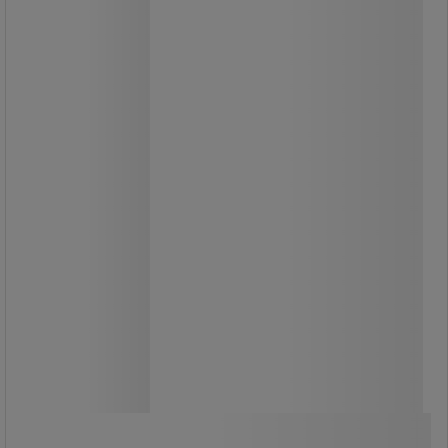
A lánc az oszlopon belül tárolható.A
talapzat vízzel vagy homokkal
tölthető a nagyobb stabilitás
érdekében (az oszlop tömeg az 1,3
kg-ról a 3,5 kg-ra növekszik).
Az önálló oszlop tömege 4 kg.
59 930,00 Ft
ÁFA nélkül
76 111,10 Ft ÁFÁ-val együtt
készlet
Összehasonlítás
További 3 variáns