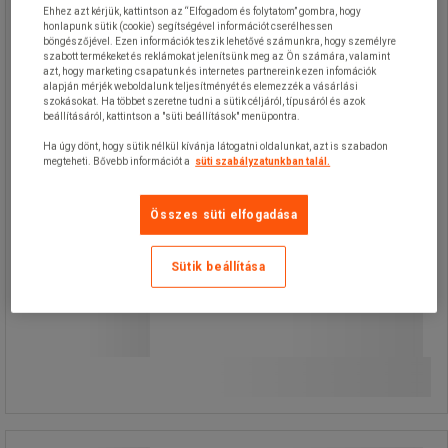
Ehhez azt kérjük, kattintson az “Elfogadom és folytatom” gombra, hogy
honlapunk sütik (cookie) segítségével információt cserélhessen
Stabil, gumi négyzet alapzatú
böngészőjével. Ezen információk teszik lehetővé számunkra, hogy személyre
műanyag oszlopok.
szabott termékeket és reklámokat jelenítsünk meg az Ön számára, valamint
Alkalmasak kültéri és beltéri
azt, hogy marketing csapatunk és internetes partnereink ezen infomációk
használatra.
alapján mérjék weboldalunk teljesítményét és elemezzék a vásárlási
szokásokat. Ha többet szeretne tudni a sütik céljáról, típusáról és azok
beállításáról, kattintson a "süti beállítások" menüpontra.
Ha úgy dönt, hogy sütik nélkül kívánja látogatni oldalunkat, azt is szabadon
megteheti. Bővebb információt a
süti szabályzatunkban talál.
Összes süti elfogadása
Sütik beállítása
9 630,00 Ft
ÁFA nélkül
12 230,10 Ft ÁFÁ-val együtt
Összehasonlítás
darab
További 2 variáns