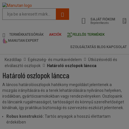
Az
oldal
SAJÁT FIÓKOM
javasolt
Bejelentkezés
tartalma
és
TERMÉKKATEGÓRIÁK
AKCIÓK
FELELŐS TERMÉKEK
keresési
MANUTAN EXPERT
előzmények
SZOLGÁLTATÁS
BLOG
KAPCSOLAT
menü
Kezdőlap
Egészség- és munkavédelem
Ütközésvédő és
elválasztó oszlopok
Határoló oszlopok láncca
Határoló oszlopok láncca
A láncos határolóoszlopok
hatékony megoldást jelentenek a
mozgás irányítására és a terek lehatárolására nyilvános helyeken,
irodákban, gyártócsarnokokban vagy rendezvényeken. Oszlopaink
és láncaink rugalmasságot, tartósságot és könnyű szerelhetőséget
kínálnak, így praktikus biztonsági és szervezési eszközt jelentenek.
Robus konstrukció:
Tartós anyagok a hosszú élettartam
érdekében