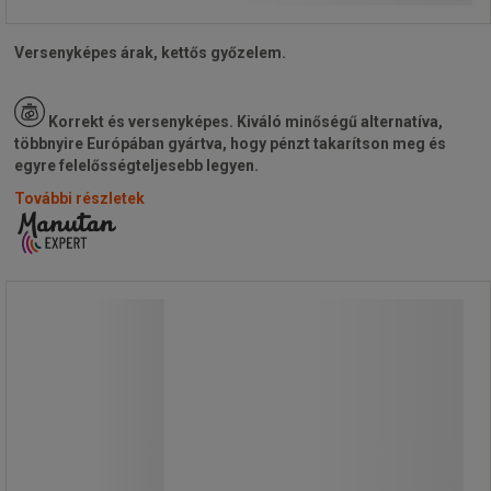
Versenyképes árak, kettős győzelem.
Korrekt és versenyképes.
Kiváló minőségű alternatíva,
többnyire Európában gyártva, hogy pénzt takarítson meg és
egyre felelősségteljesebb legyen.
További részletek
Spirál összekötők torlaszoló oszlop
láncokhoz
Spirál összekötők torlaszoló oszlop
láncokhoz