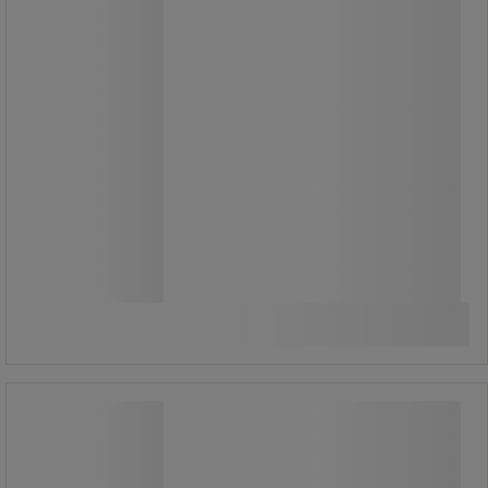
57 920,00 Ft
ÁFA nélkül
73 558,40 Ft ÁFÁ-val együtt
készlet
Összehasonlítás
További 2 variáns
Ping műanyag torlaszoló oszlopok
lánccal, magassága 90 cm, 2 db
Ping műanyag torlaszoló oszlopok