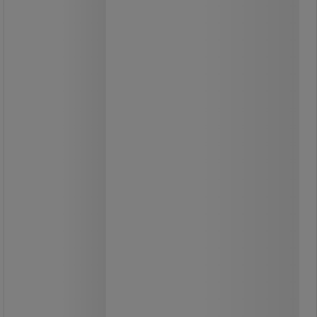
Wing fém torlaszoló oszlopok,
magassága 80 cm, 2 db
Két kerek alapzatú fém torlaszoló
oszlopból álló készlet.
Két kampóval a lánc
felakasztásához.