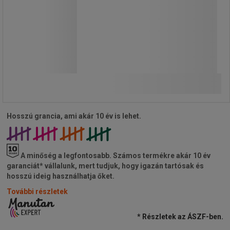
14 350,00 Ft
ÁFA nélkül
18 224,50 Ft ÁFÁ-val együtt
darab
Összehasonlítás
További 2 variáns
Hosszú grancia, ami akár 10 év is lehet.
A minőség a legfontosabb.
Számos termékre akár 10 év
garanciát* vállalunk, mert tudjuk, hogy igazán tartósak és
hosszú ideig használhatja őket.
További részletek
* Részletek az ÁSZF-ben.