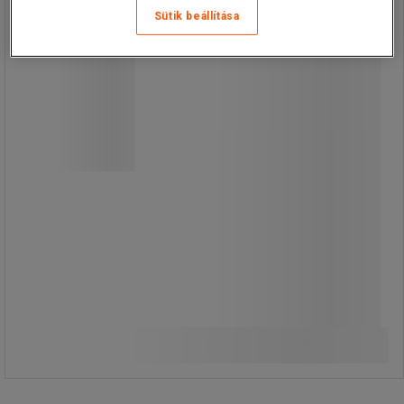
Sütik beállítása
Digitális kukucskáló kamerával, az ajtó
előtti tér megfigyelésére.
A képernyő a belső oldalon lévő
nyomógombbal aktiválható.
Éles kép.
Automatikus kikapcsolás 10mp
A jelenlegi kukucskáló helyett
egyszerűen cserélhető.
19 220,00 Ft
ÁFA nélkül
Összehasonlítás
24 409,40 Ft ÁFÁ-val együtt
darab
Kosárba
-
+