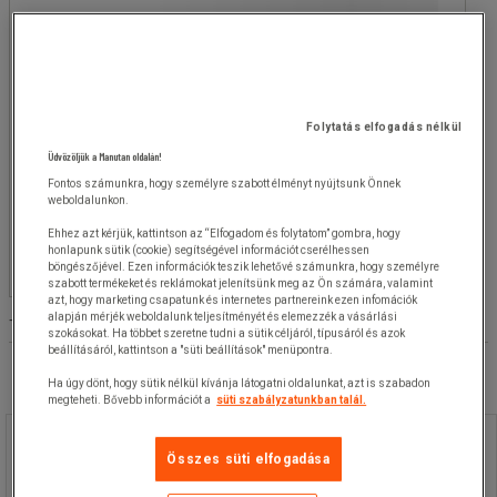
értéke
Ft
- Ft
500 Ft
(1)
Elérhetőség
Igen
(
1
)
Folytatás elfogadás nélkül
Üdvözöljük a Manutan oldalán!
Érzékelő felbontása (Mp)
Fontos számunkra, hogy személyre szabott élményt nyújtsunk Önnek
weboldalunkon.
Ehhez azt kérjük, kattintson az “Elfogadom és folytatom” gombra, hogy
Megfigyelési szög (°)
honlapunk sütik (cookie) segítségével információt cserélhessen
böngészőjével. Ezen információk teszik lehetővé számunkra, hogy személyre
szabott termékeket és reklámokat jelenítsünk meg az Ön számára, valamint
azt, hogy marketing csapatunk és internetes partnereink ezen infomációk
alapján mérjék weboldalunk teljesítményét és elemezzék a vásárlási
Terméklista
Termékek:
( 1-1 )
szokásokat. Ha többet szeretne tudni a sütik céljáról, típusáról és azok
beállításáról, kattintson a "süti beállítások" menüpontra.
Ha úgy dönt, hogy sütik nélkül kívánja látogatni oldalunkat, azt is szabadon
megteheti. Bővebb információt a
süti szabályzatunkban talál.
Digitális kukucskáló kamerával
Összes süti elfogadása
Digitális kukucskáló kamerával