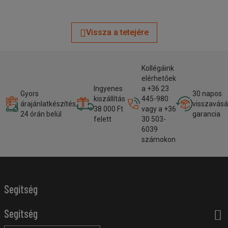
Vissza a tetejére
Kollégáink
elérhetőek
Ingyenes
a +36 23
Gyors
30 napos
kiszállítás
445-980
árajánlatkészítés,
visszavásá
38 000 Ft
vagy a +36
24 órán belül
garancia
felett
30 503-
6039
számokon
Segítség
Segítség