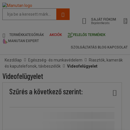
Az
oldal
SAJÁT FIÓKOM
javasolt
Bejelentkezés
tartalma
és
TERMÉKKATEGÓRIÁK
AKCIÓK
FELELŐS TERMÉKEK
keresési
MANUTAN EXPERT
előzmények
SZOLGÁLTATÁS
BLOG
KAPCSOLAT
menü
Kezdőlap
Egészség- és munkavédelem
Riasztók, kamerák
és kaputelefonok, távbeszélők
Videofelügyelet
Videofelügyelet
Ár
Kevesebb
Felsőbb
Stock
Érzékelő
Megfigyelési
Szűrés a következő szerint:
köteg
köteg
felbontása
szög
(Mp)
(°)
Ár
Több,
Fazetta
Több, mint 500 Ft
(
1
)
mint