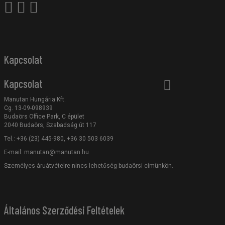
Kapcsolat
Kapcsolat
Manutan Hungária Kft.
Cg. 13-09-098939
Budaörs Office Park, C épület
2040 Budaörs, Szabadság út 117
Tel.: +36 (23) 445-980, +36 30 503 6039
E-mail:
manutan@manutan.hu
Személyes áruátvételre nincs lehetőség budaörsi címünkön.
Általános Szerződési Feltételek