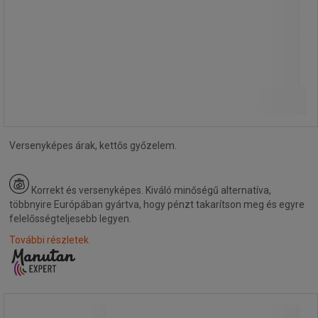
29 030,00 Ft
ÁFA nélkül
Összehasonlítás
36 868,10 Ft ÁFÁ-val együtt
Kosárba
-
+
darab
Versenyképes árak, kettős győzelem.
Korrekt és versenyképes.
Kiváló minőségű alternatíva,
többnyire Európában gyártva, hogy pénzt takarítson meg és egyre
felelősségteljesebb legyen.
További részletek
Dancop targoncatükör, szélessége: