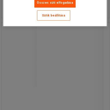
Összehasonlítás
Összes süti elfogadása
35 115,50 Ft ÁFÁ-val együtt
Kosárba
-
+
darab
Sütik beállítása
Függesztőlánc Dancop tükörhöz
Függesztőlánc Dancop tükörhöz
Könnyű és stabil acélszerkezet.
A láncot horganyzás védi a korrózió
ellen.
Könnyű felszerelés.
100 cm átmérőjű tükrökhöz.
5 650,00 Ft
ÁFA nélkül