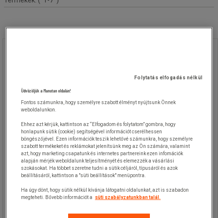
Manutan Expert tüköroszlop, átmérő
48 mm
Folytatás elfogadás nélkül
Manutan Expert tüköroszlop, átmérő
Üdvözöljük a Manutan oldalán!
48 mm
Fontos számunkra, hogy személyre szabott élményt nyújtsunk Önnek
weboldalunkon.
Rögzítő tüköroszlop.
Ehhez azt kérjük, kattintson az “Elfogadom és folytatom” gombra, hogy
honlapunk sütik (cookie) segítségével információt cserélhessen
A stabilitást a talajhoz való rögzítés
böngészőjével. Ezen információk teszik lehetővé számunkra, hogy személyre
biztosítja.
szabott termékeket és reklámokat jelenítsünk meg az Ön számára, valamint
azt, hogy marketing csapatunk és internetes partnereink ezen infomációk
alapján mérjék weboldalunk teljesítményét és elemezzék a vásárlási
szokásokat. Ha többet szeretne tudni a sütik céljáról, típusáról és azok
beállításáról, kattintson a "süti beállítások" menüpontra.
Ha úgy dönt, hogy sütik nélkül kívánja látogatni oldalunkat, azt is szabadon
megteheti. Bővebb információt a
süti szabályzatunkban talál.
27 650,00 Ft
ÁFA nélkül