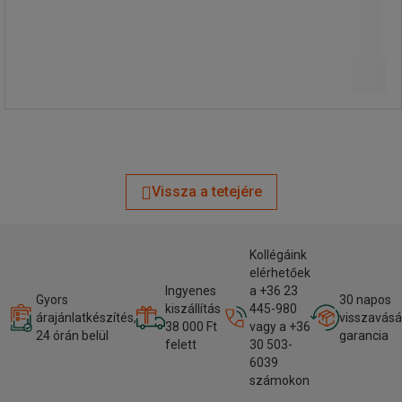
68 670,00 Ft
ÁFA nélkül
Összehasonlítás
87 210,90 Ft ÁFÁ-val együtt
darab
Kosárba
-
+
Vissza a tetejére
Kollégáink
elérhetőek
Ingyenes
a +36 23
Gyors
30 napos
kiszállítás
445-980
árajánlatkészítés,
visszavásá
38 000 Ft
vagy a +36
24 órán belül
garancia
felett
30 503-
6039
számokon