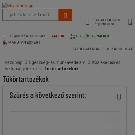
Az
oldal
SAJÁT FIÓKOM
javasolt
Bejelentkezés
tartalma
és
TERMÉKKATEGÓRIÁK
AKCIÓK
FELELŐS TERMÉKEK
keresési
MANUTAN EXPERT
előzmények
SZOLGÁLTATÁS
BLOG
KAPCSOLAT
menü
Kezdőlap
Egészség- és munkavédelem
Közlekedési és
biztonsági tükrök
Tükörtartozékok
Tükörtartozékok
Ár
Kevesebb
Felsőbb
Stock
Márka
Szűrés a következő szerint:
köteg
köteg
A Manutan márka
(
1
)