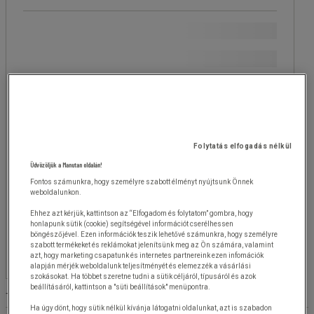
A Manutan márka
(
1
)
Ár
Több,
Fazetta
Több, mint 500 Ft
(
1
)
mint
értéke
Folytatás elfogadás nélkül
Ft
- Ft
500 Ft
(1)
Üdvözöljük a Manutan oldalán!
Fontos számunkra, hogy személyre szabott élményt nyújtsunk Önnek
Elérhetőség
weboldalunkon.
Igen
(
1
)
Ehhez azt kérjük, kattintson az “Elfogadom és folytatom” gombra, hogy
honlapunk sütik (cookie) segítségével információt cserélhessen
böngészőjével. Ezen információk teszik lehetővé számunkra, hogy személyre
szabott termékeket és reklámokat jelenítsünk meg az Ön számára, valamint
Márka
azt, hogy marketing csapatunk és internetes partnereink ezen infomációk
alapján mérjék weboldalunk teljesítményét és elemezzék a vásárlási
szokásokat. Ha többet szeretne tudni a sütik céljáról, típusáról és azok
beállításáról, kattintson a "süti beállítások" menüpontra.
Terméklista
Termékek:
( 1-1 )
Ha úgy dönt, hogy sütik nélkül kívánja látogatni oldalunkat, azt is szabadon