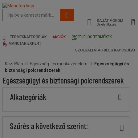
Az
oldal
SAJÁT FIÓKOM
javasolt
Bejelentkezés
tartalma
és
TERMÉKKATEGÓRIÁK
AKCIÓK
FELELŐS TERMÉKEK
keresési
MANUTAN EXPERT
előzmények
SZOLGÁLTATÁS
BLOG
KAPCSOLAT
menü
Kezdőlap
Egészség- és munkavédelem
Egészségügyi és
biztonsági polcrendszerek
Egészségügyi és biztonsági polcrendszerek
Ár
Kevesebb
Felsőbb
Stock
Márka
Alkategóriák
köteg
köteg
Szűrés a következő szerint: