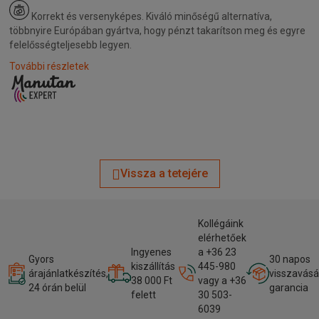
Korrekt és versenyképes.
Kiváló minőségű alternatíva,
többnyire Európában gyártva, hogy pénzt takarítson meg és egyre
felelősségteljesebb legyen.
További részletek
Vissza a tetejére
Kollégáink
elérhetőek
Ingyenes
a +36 23
Gyors
30 napos
kiszállítás
445-980
árajánlatkészítés,
visszavásá
38 000 Ft
vagy a +36
24 órán belül
garancia
felett
30 503-
6039