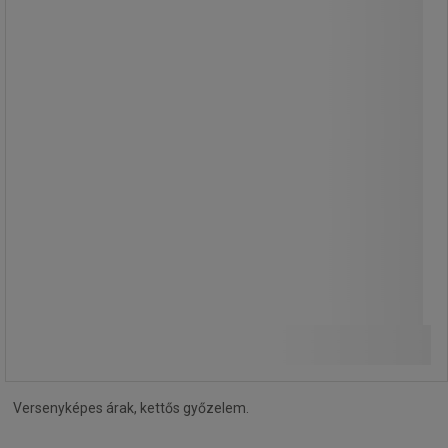
A fémszerkezet felületkezelése
szürke színű porlakkal.
A polcok maximális teherbírása 250
kg.
Egyszerűen összeszerelhető
csavarok és bonyolult szerszámok
használata nélkül.
174 890,00 Ft
ÁFA nélkül
Összehasonlítás
222 110,30 Ft ÁFÁ-val együtt
Kosárba
-
+
darab
Versenyképes árak, kettős győzelem.