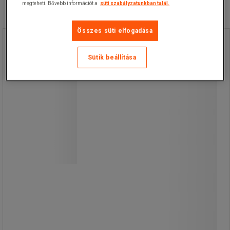
megteheti. Bővebb információt a
süti szabályzatunkban talál.
Összes süti elfogadása
Dróthálós polc kármentő tálcákkal
Manutan Expert, 1 674 x 914 x 457 mm
Sütik beállítása
Dróthálós polc kármentő tálcákkal
Manutan Expert, 1 674 x 914 x 457 mm
Fém polcállvány négy dróthálós
polccal, felfogó káddal a folyadékok
tárolására.
4 felfogó kád 10 l térfogattal,
polipropilénből, ellenálló az agresszív
folyadékokkal, savakkal és
vegyszerekkel szemben (nem
alkalmasak gyúlékony folyadékoknál).
A kármentő tálca maximális
teherbírása 35 kg egyenletes terhelés
mellett.
A két kármentő tálca ezen felül fel
van szerelve ráccsal.