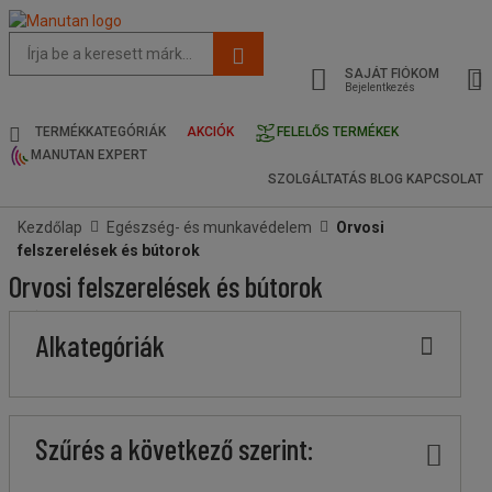
Az
oldal
SAJÁT FIÓKOM
javasolt
Bejelentkezés
tartalma
és
TERMÉKKATEGÓRIÁK
AKCIÓK
FELELŐS TERMÉKEK
keresési
MANUTAN EXPERT
előzmények
SZOLGÁLTATÁS
BLOG
KAPCSOLAT
menü
Kezdőlap
Egészség- és munkavédelem
Orvosi
felszerelések és bútorok
Orvosi felszerelések és bútorok
Ár
Kevesebb
Felsőbb
Márka
Stock
A
Alkategóriák
köteg
köteg
termék
eredete
Szűrés a következő szerint: