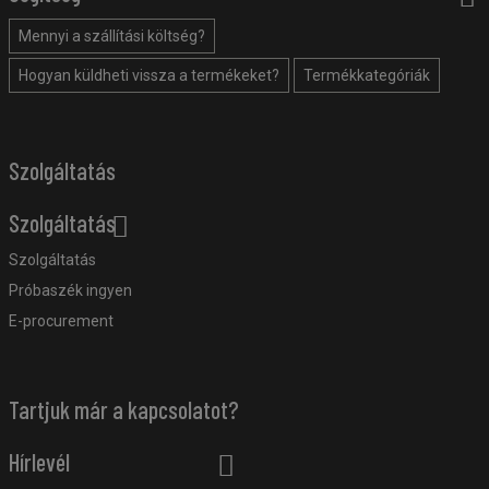
Mennyi a szállítási költség?
Hogyan küldheti vissza a termékeket?
Termékkategóriák
Szolgáltatás
Szolgáltatás
Szolgáltatás
Próbaszék ingyen
E-procurement
Tartjuk már a kapcsolatot?
Hírlevél