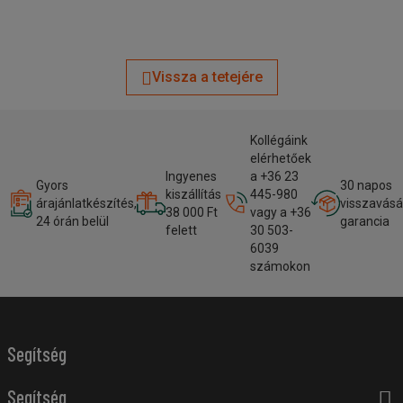
Vissza a tetejére
Kollégáink
elérhetőek
Ingyenes
a +36 23
Gyors
30 napos
kiszállítás
445-980
árajánlatkészítés,
visszavásá
38 000 Ft
vagy a +36
24 órán belül
garancia
felett
30 503-
6039
számokon
Segítség
Segítség