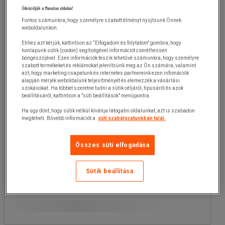
Üdvözöljük a Manutan oldalán!
(1)
Fontos számunkra, hogy személyre szabott élményt nyújtsunk Önnek
Teljes mélység (mm)
weboldalunkon.
Ehhez azt kérjük, kattintson az “Elfogadom és folytatom” gombra, hogy
mm
mm
honlapunk sütik (cookie) segítségével információt cserélhessen
böngészőjével. Ezen információk teszik lehetővé számunkra, hogy személyre
szabott termékeket és reklámokat jelenítsünk meg az Ön számára, valamint
azt, hogy marketing csapatunk és internetes partnereink ezen infomációk
Kiválasztás
alapján mérjék weboldalunk teljesítményét és elemezzék a vásárlási
szokásokat. Ha többet szeretne tudni a sütik céljáról, típusáról és azok
beállításáról, kattintson a "süti beállítások" menüpontra.
Elérhetőség
Ha úgy dönt, hogy sütik nélkül kívánja látogatni oldalunkat, azt is szabadon
megteheti. Bővebb információt a
süti szabályzatunkban talál.
Teljes szélesség (mm)
Összes süti elfogadása
A termék eredete
Sütik beállítása
Teljes magasság (mm)