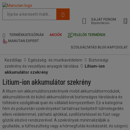
Az
oldal
SAJÁT FIÓKOM
javasolt
Bejelentkezés
tartalma
és
TERMÉKKATEGÓRIÁK
AKCIÓK
FELELŐS TERMÉKEK
keresési
MANUTAN EXPERT
előzmények
SZOLGÁLTATÁS
BLOG
KAPCSOLAT
menü
Kezdőlap
Egészség- és munkavédelem
Biztonsági
szekrény és veszélyes anyagok tárolása
Lítium-ion
akkumulátor szekrény
Lítium-ion akkumulátor szekrény
A lítium-ion akkumulátorszekrények
mobil akkumulátormodulok,
akkumulátorok és külső akkumulátorok biztonságos tárolására és
töltésére szolgálnak ipari és vállalati környezetben. Ez a kategória
fém és poliuretán szekrényeket tartalmaz beépített túlmelegedés
elleni védelemmel, zárható ajtókkal, szellőztetéssel és füst vagy
gőzök elszívó rendszerével. A szekrények minimalizálják a
gyulladás, a túlfeszültség vagy a hőmegfutás kockázatát, és szigorú