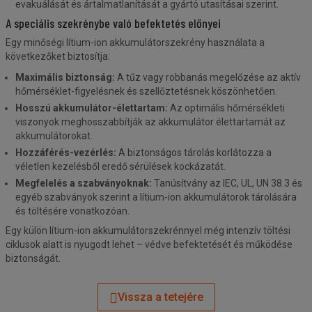
evakuálását és ártalmatlanítását a gyártó utasításai szerint.
A speciális szekrénybe való befektetés előnyei
Egy minőségi lítium-ion akkumulátorszekrény használata a
következőket biztosítja:
Maximális biztonság:
A tűz vagy robbanás megelőzése az aktív
hőmérséklet-figyelésnek és szellőztetésnek köszönhetően.
Hosszú akkumulátor-élettartam:
Az optimális hőmérsékleti
viszonyok meghosszabbítják az akkumulátor élettartamát az
akkumulátorokat.
Hozzáférés-vezérlés:
A biztonságos tárolás korlátozza a
véletlen kezelésből eredő sérülések kockázatát.
Megfelelés a szabványoknak:
Tanúsítvány az IEC, UL, UN 38.3 és
egyéb szabványok szerint a lítium-ion akkumulátorok tárolására
és töltésére vonatkozóan.
Egy külön lítium-ion akkumulátorszekrénnyel még intenzív töltési
ciklusok alatt is nyugodt lehet – védve befektetését és működése
biztonságát.
Vissza a tetejére