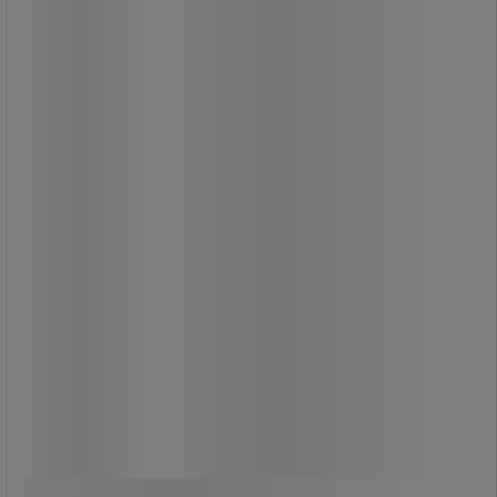
992 430,00 Ft
ÁFA nélkül
1 260 386,12 Ft ÁFÁ-val együtt
darab
Összehasonlítás