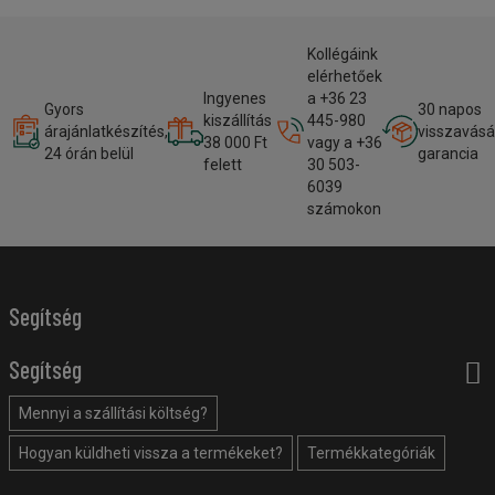
Kollégáink
elérhetőek
Ingyenes
a +36 23
Gyors
30 napos
kiszállítás
445-980
árajánlatkészítés,
visszavásá
38 000 Ft
vagy a +36
24 órán belül
garancia
felett
30 503-
6039
számokon
Segítség
Segítség
Mennyi a szállítási költség?
Hogyan küldheti vissza a termékeket?
Termékkategóriák