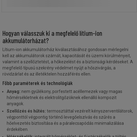
További 4 variáns
Hogyan válasszuk ki a megfelelő lítium-ion
akkumulátorházat?
Lítium-ion akkumulátorház kiválasztásához gondosan mérlegelni
kell az akkumulátorok számát, kapacitását és üzemi körülményeit,
valamint a szellőztetést, a hőkezelést és a biztonsági kérdéseket. A
megfelelő típusú szekrény védelmet nyújt a hőszivárgás, a
rövidzárlat és az illetéktelen hozzáférés ellen.
Főbb paraméterek és technológiák
Anyag:
nem gyúlékony, porfestett acéllemezek vagy magas
hőmérsékletnek és elektrolitgőzöknek ellenálló kompozit
anyagok.
Szellőzés és hűtés:
termosztáttal vezérelt kényszerventilátorok,
végponttól végpontig történő levegőelszívás és szűrés a
hőelvezetés biztosítása és a páralecsapódás minimalizálása
érdekében.
Hőérzékelők:
integrált hőmérséklet- és füstérzékelők a töltés