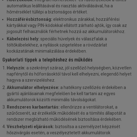
automatikus leállításával és riasztás aktiválásával, ha a
hőmérséklet túllépi a biztonságos értéket.
Hozzáférésbiztonság:
elektronikus zárakkal, hozzáférési
kártyákkal vagy PIN-kódokkal ellátott zárható ajtók, így csak az
jogosult felhasználók férhetnek hozzá az akkumulátorokhoz.
Kábelezési hely:
speciális hüvelyek és válaszfalak a
töltőkábelekhez, a nyílások szigetelése a rövidzárlat
kockázatának minimalizálása érdekében.
Gyakorlati tippek a telepítéshez és működés
Helyszín:
a szekrényt száraz, jól szellőző helyiségben, közvetlen
napfénytől és hőforrásoktól távol kell elhelyezni, elegendő helyet
hagyva a szervizeléshez.
Akkumulátor elhelyezése:
a hatékony szellőzés érdekében a
gyártó ajánlásainak megfelelően be kell tartani az egyes
akkumulátorok közötti minimális távolságokat.
Rendszeres karbantartás:
ellenőrizze a ventilátorokat, a
szűrőcserét, az érzékelők működését és a tömítés állapotát a
rendszer megbízható működésének biztosítása érdekében.
Vészhelyzeti eljárások:
biztosítsa a személyzet képzését
hőszivárgás esetén, a veszélyeztetett akkumulátorok