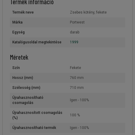
Termék információ
Termék neve
Zsebes kötény, fekete
Márka
Portwest
Egység
darab
Katalógusoldal megtekintése
1999
Méretek
Szín
Fekete
Hossz (mm)
760 mm
Szélesség (mm)
710 mm
Újrahasznosítható
Igen - 100%
csomagolás
Újrahasznosított csomagolás
100 %
(%)
Újrahasznosítható termék
Igen - 100%