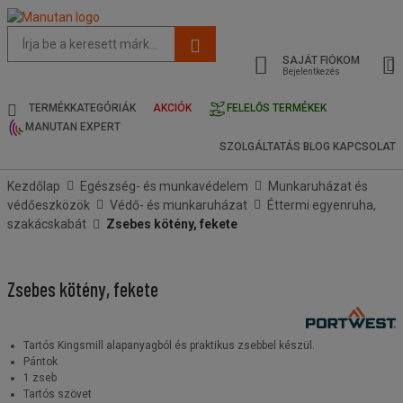
Az
oldal
SAJÁT FIÓKOM
javasolt
Bejelentkezés
tartalma
és
TERMÉKKATEGÓRIÁK
AKCIÓK
FELELŐS TERMÉKEK
keresési
MANUTAN EXPERT
előzmények
SZOLGÁLTATÁS
BLOG
KAPCSOLAT
menü
Kezdőlap
Egészség- és munkavédelem
Munkaruházat és
védőeszközök
Védő- és munkaruházat
Éttermi egyenruha,
szakácskabát
Zsebes kötény, fekete
Zsebes kötény, fekete
Tartós Kingsmill alapanyagból és praktikus zsebbel készül.
Pántok
1 zseb
Tartós szövet