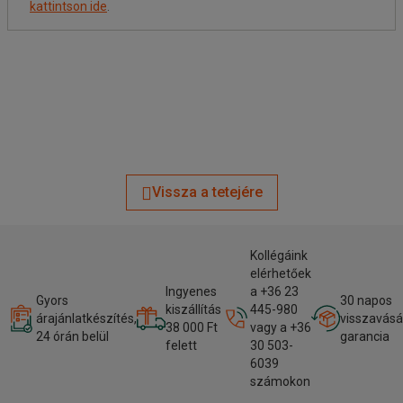
kattintson ide
.
Vissza a tetejére
Kollégáink
elérhetőek
Ingyenes
a +36 23
Gyors
30 napos
kiszállítás
445-980
árajánlatkészítés,
visszavásá
38 000 Ft
vagy a +36
24 órán belül
garancia
felett
30 503-
6039
számokon