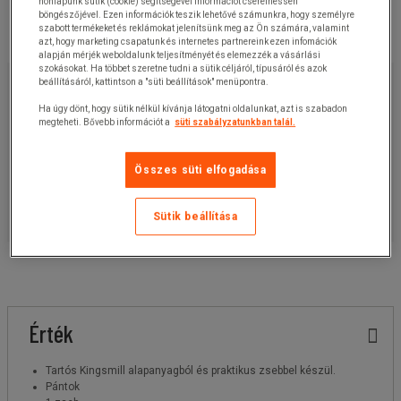
honlapunk sütik (cookie) segítségével információt cserélhessen
böngészőjével. Ezen információk teszik lehetővé számunkra, hogy személyre
szabott termékeket és reklámokat jelenítsünk meg az Ön számára, valamint
azt, hogy marketing csapatunk és internetes partnereink ezen infomációk
alapján mérjék weboldalunk teljesítményét és elemezzék a vásárlási
szokásokat. Ha többet szeretne tudni a sütik céljáról, típusáról és azok
2 680,00 Ft
+ÁFA
beállításáról, kattintson a "süti beállítások" menüpontra.
3 403,60 Ft
ÁFÁ-val
Ha úgy dönt, hogy sütik nélkül kívánja látogatni oldalunkat, azt is szabadon
megteheti. Bővebb információt a
süti szabályzatunkban talál.
darab
Cikkszám:
125400295MR
Összes süti elfogadása
Ez a termék jelenleg nem elérhető.
Ajánlatkérés
Sütik beállítása
Érték
Tartós Kingsmill alapanyagból és praktikus zsebbel készül.
Pántok