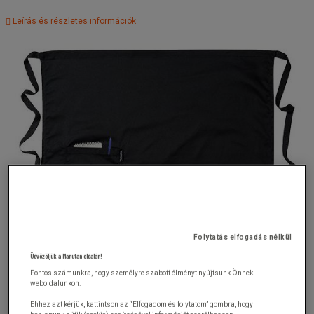
Leírás és részletes információk
Folytatás elfogadás nélkül
Üdvözöljük a Manutan oldalán!
Fontos számunkra, hogy személyre szabott élményt nyújtsunk Önnek
weboldalunkon.
Ehhez azt kérjük, kattintson az “Elfogadom és folytatom” gombra, hogy