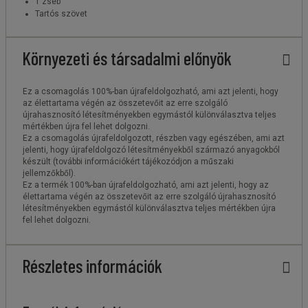
1 zseb
Tartós szövet
Környezeti és társadalmi előnyök
Ez a csomagolás 100%-ban újrafeldolgozható, ami azt jelenti, hogy
az élettartama végén az összetevőit az erre szolgáló
újrahasznosító létesítményekben egymástól különválasztva teljes
mértékben újra fel lehet dolgozni.
Ez a csomagolás újrafeldolgozott, részben vagy egészében, ami azt
jelenti, hogy újrafeldolgozó létesítményekből származó anyagokból
készült (további információkért tájékozódjon a műszaki
jellemzőkből).
Ez a termék 100%-ban újrafeldolgozható, ami azt jelenti, hogy az
élettartama végén az összetevőit az erre szolgáló újrahasznosító
létesítményekben egymástól különválasztva teljes mértékben újra
fel lehet dolgozni.
Részletes információk