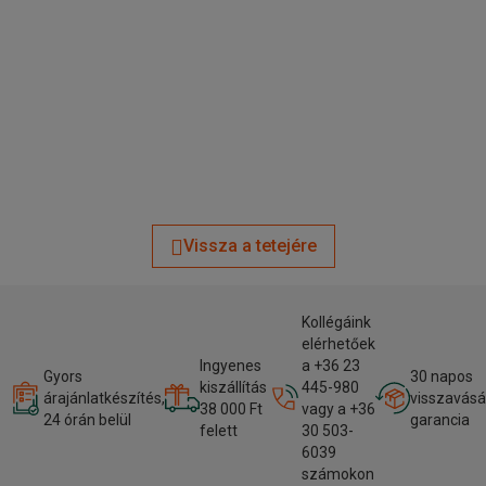
Vissza a tetejére
Kollégáink
elérhetőek
Ingyenes
a +36 23
Gyors
30 napos
kiszállítás
445-980
árajánlatkészítés,
visszavásá
38 000 Ft
vagy a +36
24 órán belül
garancia
felett
30 503-
6039
számokon