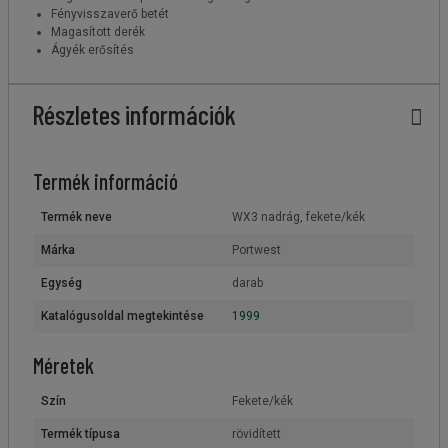
Fényvisszaverő betét
Magasított derék
Ágyék erősítés
Részletes információk
Termék információ
Termék neve
WX3 nadrág, fekete/kék
Márka
Portwest
Egység
darab
Katalógusoldal megtekintése
1999
Méretek
Szín
Fekete/kék
Termék típusa
rövidített