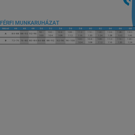
FÉRFI MUNKARUHÁZAT
Méret
44
46
48
50
52
54
56
58
60
62
64
66
68
96–
100–
104–
108–
112–
116–
120–
124–
128–
132–
A
84–88
88–92
92–96
100
104
108
112
116
120
124
128
132
136
100–
104–
108–
112–
116–
120–
B
72–76
76–80
80–84
84–88
88–92
92–96
96–100
104
108
112
116
120
124