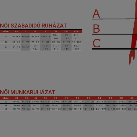
NŐI SZABADIDŐ RUHÁZAT
Méret
XS
S
M
L
XL
XXL
XXXL
104–
109–
114–
A
84–88
89–93
94–98
99–103
108
113
120
B
65–70
71–75
76–80
81–85
86–90
91–95
96–100
100–
105–
110–
115–
120–
C
90–94
95–99
104
109
114
119
125
NŐI MUNKARUHÁZAT
Méret
38
40
42
44
46
48
50
52
54
56
58
60
A
76–80
80–84
84–88
88–92
92–96
96–100
100–104
104–108
108–112
112–116
116–120
120–124
B
60–64
64–68
68–72
72–76
76–80
80–84
84–88
88–92
92–96
96–100
100–104
104–108
C
90–93
93–96
96–99
99–102
102–105
105–108
108–111
111–114
114–117
117–120
120–123
123–126