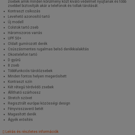
zsebek amik minden körülmény közt kiváló védelmet nyújtanak és több
zsebbel biztosítják akár a telefonok és tollak tárolását.
Kontraszt csíkozás
Levehető azonosító tartó
Új modell
Colstok tartó zseb
Háromszoros varrás
UPF 50+
Oldalt gumírozott derék
Csúszásmentes rugalmas belső derékkialakítás
Okostelefon tartó
D gyűrű
8 zseb
Többfunkciós tárolózsebek
Minden fontos helyen megerősített
Kontraszt szín
Két rétegű térdvédő zsebek
Állítható szárhossz
Stretch szövet
Regisztrált európai közösségi design
Fényvisszaverő betét
Magasított derék
Ágyék erősítés
Leírás és részletes információk