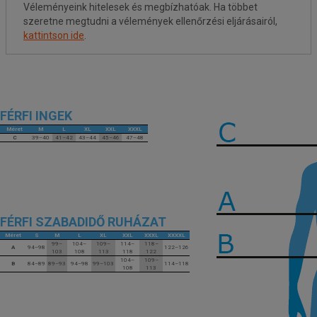
Véleményeink hitelesek és megbízhatóak. Ha többet
szeretne megtudni a vélemények ellenőrzési eljárásairól,
kattintson ide
.
FÉRFI INGEK
Méret
M
L
XL
XXL
XXXL
C
39–40
41–42
43–44
45–46
47–48
FÉRFI SZABADIDŐ RUHÁZAT
Méret
S
M
L
XL
XXL
XXXL
XXXXL
99–
104–
109–
114–
118–
A
94–98
122–126
103
108
113
118
122
104–
109–
B
84–89
89–93
94–98
99–103
114–118
108
113