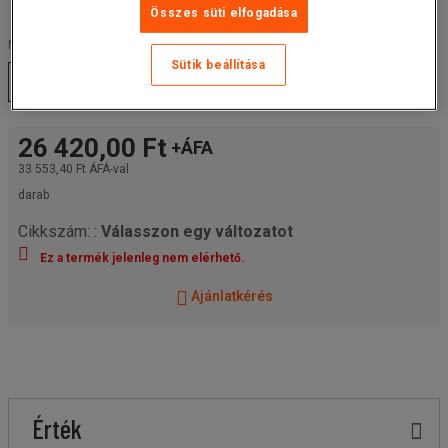
Összes süti elfogadása
Méret :
Sütik beállítása
32
38
40
42
26 420,00 Ft
+ÁFA
33 553,40 Ft
ÁFÁ-val
darab
Cikkszám: :
Válasszon egy változatot
Ez a termék jelenleg nem elérhető.
Ajánlatkérés
Érték