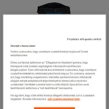
Folytatás elfogadás nélkül
Üdvözöljük a Manutan oldalán!
Fontos számunkra, hogy személyre szabott élményt nyújtsunk Önnek
weboldalunkon.
Ehhez azt kérjük, kattintson az “Elfogadom és folytatom” gombra, hogy
honlapunk sütik (cookie) segítségével információt cserélhessen
böngészőjével. Ezen információk teszik lehetővé számunkra, hogy személyre
szabott termékeket és reklámokat jelenítsünk meg az Ön számára, valamint
azt, hogy marketing csapatunk és internetes partnereink ezen infomációk
alapján mérjék weboldalunk teljesítményét és elemezzék a vásárlási
szokásokat. Ha többet szeretne tudni a sütik céljáról, típusáról és azok
beállításáról, kattintson a "süti beállítások" menüpontra.
Ha úgy dönt, hogy sütik nélkül kívánja látogatni oldalunkat, azt is szabadon
megteheti. Bővebb információt a
süti szabályzatunkban talál.