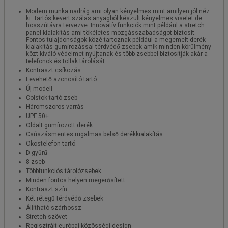
Modern munka nadrág ami olyan kényelmes mint amilyen jól néz
ki. Tartós kevert szálas anyagból készült kényelmes viselet de
hosszútávra tervezve. Innovatív funkciók mint például a stretch
panel kialakítás ami tökéletes mozgásszabadságot biztosít.
Fontos tulajdonságok közé tartoznak például a megemelt derék
kialakítás gumírozással térdvédő zsebek amik minden körülmény
közt kiváló védelmet nyújtanak és több zsebbel biztosítják akár a
telefonok és tollak tárolását.
Kontraszt csíkozás
Levehető azonosító tartó
Új modell
Colstok tartó zseb
Háromszoros varrás
UPF 50+
Oldalt gumírozott derék
Csúszásmentes rugalmas belső derékkialakítás
Okostelefon tartó
D gyűrű
8 zseb
Többfunkciós tárolózsebek
Minden fontos helyen megerősített
Kontraszt szín
Két rétegű térdvédő zsebek
Állítható szárhossz
Stretch szövet
Regisztrált európai közösségi design