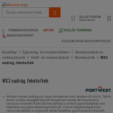
Az
oldal
SAJÁT FIÓKOM
javasolt
Bejelentkezés
tartalma
és
TERMÉKKATEGÓRIÁK
AKCIÓK
FELELŐS TERMÉKEK
keresési
MANUTAN EXPERT
előzmények
SZOLGÁLTATÁS
BLOG
KAPCSOLAT
menü
Kezdőlap
Egészség- és munkavédelem
Munkaruházat és
védőeszközök
Védő- és munkaruházat
Munkaruhák
WX3
nadrág, fekete/kék
WX3 nadrág, fekete/kék
Modern munka nadrág ami olyan kényelmes mint amilyen jól néz ki. Tartós
kevert szálas anyagból készült kényelmes viselet de hosszútávra
tervezve. Innovatív funkciók mint például a stretch panel kialakítás ami
tökéletes mozgásszabadságot biztosít. Fontos tulajdonságok közé
tartoznak például a megemelt derék kialakítás gumírozással térdvédő