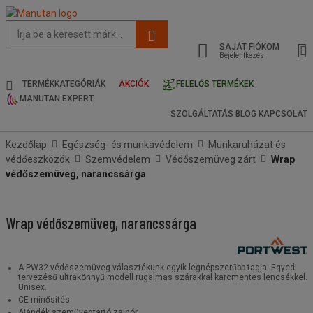
Az
oldal
SAJÁT FIÓKOM
javasolt
Bejelentkezés
tartalma
és
TERMÉKKATEGÓRIÁK
AKCIÓK
FELELŐS TERMÉKEK
keresési
MANUTAN EXPERT
előzmények
SZOLGÁLTATÁS
BLOG
KAPCSOLAT
menü
Kezdőlap
Egészség- és munkavédelem
Munkaruházat és
védőeszközök
Szemvédelem
Védőszemüveg zárt
Wrap
védőszemüveg, narancssárga
Wrap védőszemüveg, narancssárga
A PW32 védőszemüveg választékunk egyik legnépszerűbb tagja. Egyedi
tervezésű ultrakönnyű modell rugalmas szárakkal karcmentes lencsékkel.
Unisex.
CE minősítés
Ajándék szemüvegtartó zsinór