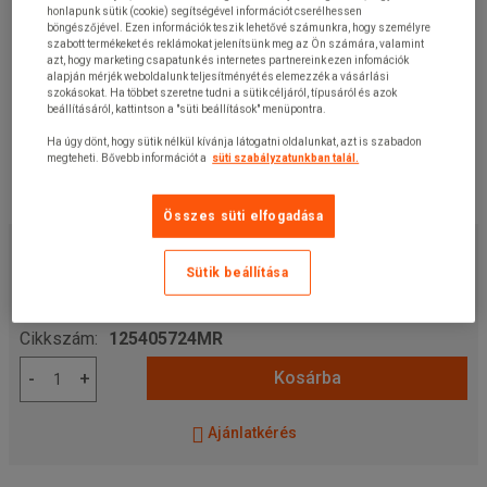
honlapunk sütik (cookie) segítségével információt cserélhessen
böngészőjével. Ezen információk teszik lehetővé számunkra, hogy személyre
szabott termékeket és reklámokat jelenítsünk meg az Ön számára, valamint
azt, hogy marketing csapatunk és internetes partnereink ezen infomációk
alapján mérjék weboldalunk teljesítményét és elemezzék a vásárlási
szokásokat. Ha többet szeretne tudni a sütik céljáról, típusáról és azok
beállításáról, kattintson a "süti beállítások" menüpontra.
Ha úgy dönt, hogy sütik nélkül kívánja látogatni oldalunkat, azt is szabadon
megteheti. Bővebb információt a
süti szabályzatunkban talál.
Összes süti elfogadása
1 000,00 Ft
+ÁFA
1 270,00 Ft
ÁFÁ-val
Sütik beállítása
darab
Cikkszám:
125405724MR
Kosárba
-
+
Ajánlatkérés