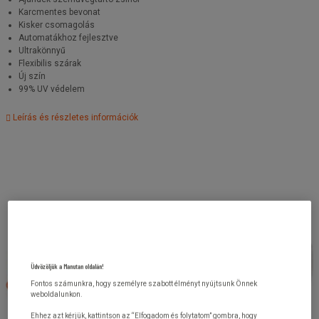
Karcmentes bevonat
Kisker csomagolás
Automatákhoz fejlesztve
Ultrakönnyű
Flexibilis szárak
Új szín
99% UV védelem
Leírás és részletes információk
Üdvözöljük a Manutan oldalán!
Fontos számunkra, hogy személyre szabott élményt nyújtsunk Önnek
weboldalunkon.
Ehhez azt kérjük, kattintson az “Elfogadom és folytatom” gombra, hogy