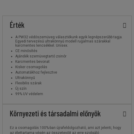
Érték
A PW32 védőszemüveg választékunk egyik legnépszerűbb tagja.
Egyedi tervezésű ultrakönnyű modell rugalmas szárakkal
karcmentes lencsékkel. Unisex.
CE minősítés
Ajándék szemüvegtartó zsinór
Karcmentes bevonat
Kisker csomagolás
Automatákhoz fejlesztve
Ultrakönnyű
Flexibilis szárak
Új szín
99% UV védelem
Környezeti és társadalmi előnyök
Ez a csomagolás 100%-ban újrafeldolgozható, ami azt jelenti, hogy
az élettartama végén az összetevőit az erre szolgáló