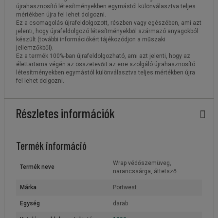
újrahasznosító létesítményekben egymástól különválasztva teljes
mértékben újra fel lehet dolgozni.
Ez a csomagolás újrafeldolgozott, részben vagy egészében, ami azt
jelenti, hogy újrafeldolgozó létesítményekből származó anyagokból
készült (további információkért tájékozódjon a műszaki
jellemzőkből).
Ez a termék 100%-ban újrafeldolgozható, ami azt jelenti, hogy az
élettartama végén az összetevőit az erre szolgáló újrahasznosító
létesítményekben egymástól különválasztva teljes mértékben újra
fel lehet dolgozni.
Részletes információk
Termék információ
Wrap védőszemüveg,
Termék neve
narancssárga, áttetsző
Márka
Portwest
Egység
darab