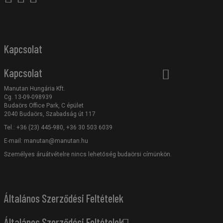
Kapcsolat
Kapcsolat
Manutan Hungária Kft.
Cg. 13-09-098939
Budaörs Office Park, C épület
2040 Budaörs, Szabadság út 117
Tel.: +36 (23) 445-980, +36 30 503 6039
E-mail:
manutan@manutan.hu
Személyes áruátvételre nincs lehetőség budaörsi címünkön.
Általános Szerződési Feltételek
Általános Szerződési Feltételek