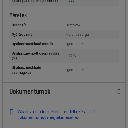
Katalógusoldal megtekintése
1999
Méretek
Üvegszín
Áttetsző
Gyűrűk színe
Narancssárga
Újrahasznosítható termék
Igen - 100%
Újrahasznosított csomagolás
100 %
(%)
Újrahasznosítható
Igen - 100%
csomagolás
Dokumentumok
Válassza ki a terméket a rendelkezésre álló
dokumentumok megtekintéséhez