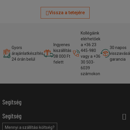
Vissza a tetejére
Kollégáink
elérhetőek
Ingyenes
a +36 23
Gyors
30 napos
kiszállítás
445-980
árajánlatkészítés,
visszavásá
38 000 Ft
vagy a +36
24 órán belül
garancia
felett
30 503-
6039
számokon
Segítség
Segítség
Mennyi a szállítási költség?