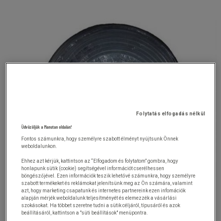
Folytatás elfogadás nélkül
Üdvözöljük a Manutan oldalán!
Fontos számunkra, hogy személyre szabott élményt nyújtsunk Önnek
weboldalunkon.
Ehhez azt kérjük, kattintson az “Elfogadom és folytatom” gombra, hogy
honlapunk sütik (cookie) segítségével információt cserélhessen
böngészőjével. Ezen információk teszik lehetővé számunkra, hogy személyre
szabott termékeket és reklámokat jelenítsünk meg az Ön számára, valamint
azt, hogy marketing csapatunk és internetes partnereink ezen infomációk
alapján mérjék weboldalunk teljesítményét és elemezzék a vásárlási
szokásokat. Ha többet szeretne tudni a sütik céljáról, típusáról és azok
beállításáról, kattintson a "süti beállítások" menüpontra.