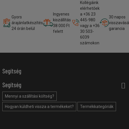
Kollégáink
elérhetőek
Ingyenes
a +36 23
Gyors
30 napos
kiszállítás
445-980
árajánlatkészítés,
visszavásá
38 000 Ft
vagy a +36
24 órán belül
garancia
felett
30 503-
6039
számokon
Segítség
Segítség
Mennyi a szállítási költség?
Hogyan küldheti vissza a termékeket?
Termékkategóriák