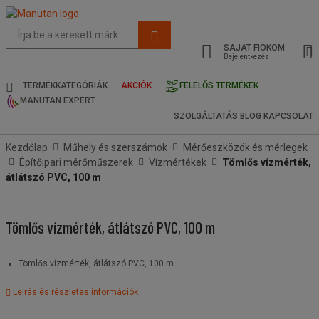
Az
oldal
SAJÁT FIÓKOM
javasolt
Bejelentkezés
tartalma
és
TERMÉKKATEGÓRIÁK
AKCIÓK
FELELŐS TERMÉKEK
keresési
MANUTAN EXPERT
előzmények
SZOLGÁLTATÁS
BLOG
KAPCSOLAT
menü
Kezdőlap
Műhely és szerszámok
Mérőeszközök és mérlegek
Építőipari mérőműszerek
Vízmértékek
Tömlős vízmérték,
átlátszó PVC, 100 m
Tömlős vízmérték, átlátszó PVC, 100 m
Tömlős vízmérték, átlátszó PVC, 100 m
Leírás és részletes információk