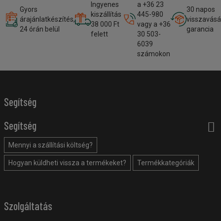
Ingyenes
a +36 23
Gyors
30 napos
kiszállítás
445-980
árajánlatkészítés,
visszavásá
38 000 Ft
vagy a +36
24 órán belül
garancia
felett
30 503-
6039
számokon
Segítség
Segítség
Mennyi a szállítási költség?
Hogyan küldheti vissza a termékeket?
Termékkategóriák
Szolgáltatás