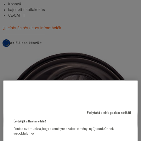
Könnyű
bajonett csatlakozás
CE-CAT III
Leírás és részletes információk
Az EU-ban készült
Folytatás elfogadás nélkül
Üdvözöljük a Manutan oldalán!
Fontos számunkra, hogy személyre szabott élményt nyújtsunk Önnek
weboldalunkon.