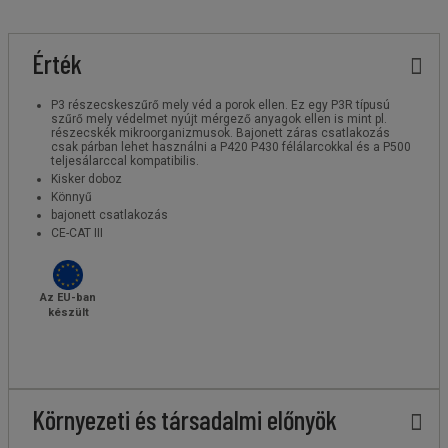
Érték
P3 részecskeszűrő mely véd a porok ellen. Ez egy P3R típusú
szűrő mely védelmet nyújt mérgező anyagok ellen is mint pl.
részecskék mikroorganizmusok. Bajonett záras csatlakozás
csak párban lehet használni a P420 P430 félálarcokkal és a P500
teljesálarccal kompatibilis.
Kisker doboz
Könnyű
bajonett csatlakozás
CE-CAT III
Az EU-ban
készült
Környezeti és társadalmi előnyök