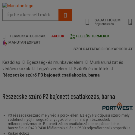
Az
oldal
SAJÁT FIÓKOM
javasolt
Bejelentkezés
tartalma
és
TERMÉKKATEGÓRIÁK
AKCIÓK
FELELŐS TERMÉKEK
keresési
MANUTAN EXPERT
előzmények
SZOLGÁLTATÁS
BLOG
KAPCSOLAT
menü
Kezdőlap
Egészség- és munkavédelem
Munkaruházat és
védőeszközök
Légzésvédelem
Szűrők és betétek
Részecske szűrő P3 bajonett csatlakozás, barna
Részecske szűrő P3 bajonett csatlakozás, barna
P3 részecskeszűrő mely véd a porok ellen. Ez egy P3R típusú szűrő mely
védelmet nyújt mérgező anyagok ellen is mint pl. részecskék
mikroorganizmusok. Bajonett záras csatlakozás csak párban lehet
használni a P420 P430 félálarcokkal és a P500 teljesálarccal kompatibilis.
Kisker doboz