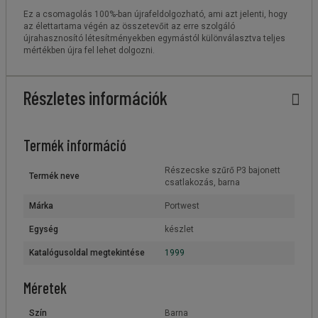
Ez a csomagolás 100%-ban újrafeldolgozható, ami azt jelenti, hogy
az élettartama végén az összetevőit az erre szolgáló
újrahasznosító létesítményekben egymástól különválasztva teljes
mértékben újra fel lehet dolgozni.
Részletes információk
Termék információ
Részecske szűrő P3 bajonett
Termék neve
csatlakozás, barna
Márka
Portwest
Egység
készlet
Katalógusoldal megtekintése
1999
Méretek
Szín
Barna