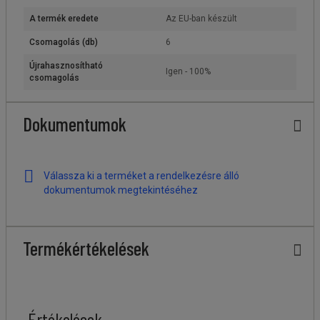
A termék eredete
Az EU-ban készült
Csomagolás (db)
6
Újrahasznosítható
Igen - 100%
csomagolás
Dokumentumok
Válassza ki a terméket a rendelkezésre álló
dokumentumok megtekintéséhez
Termékértékelések