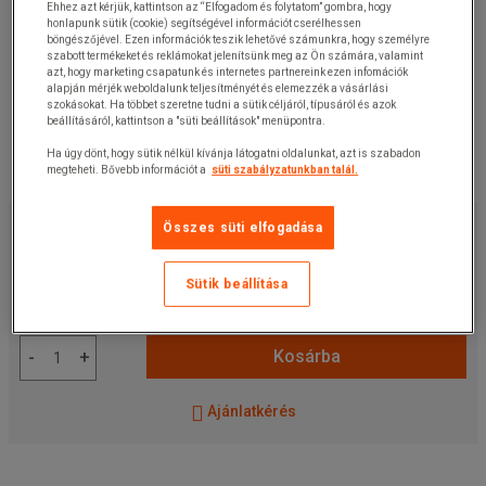
Ehhez azt kérjük, kattintson az “Elfogadom és folytatom” gombra, hogy
honlapunk sütik (cookie) segítségével információt cserélhessen
böngészőjével. Ezen információk teszik lehetővé számunkra, hogy személyre
szabott termékeket és reklámokat jelenítsünk meg az Ön számára, valamint
azt, hogy marketing csapatunk és internetes partnereink ezen infomációk
alapján mérjék weboldalunk teljesítményét és elemezzék a vásárlási
szokásokat. Ha többet szeretne tudni a sütik céljáról, típusáról és azok
beállításáról, kattintson a "süti beállítások" menüpontra.
Ha úgy dönt, hogy sütik nélkül kívánja látogatni oldalunkat, azt is szabadon
megteheti. Bővebb információt a
süti szabályzatunkban talál.
19 010,00 Ft
+ÁFA
Összes süti elfogadása
24 142,70 Ft
ÁFÁ-val
készlet
Sütik beállítása
Cikkszám:
125405754MR
Kosárba
-
+
Ajánlatkérés