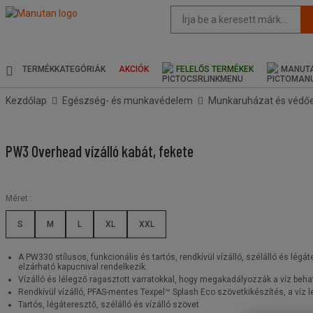
Az
oldal
javasolt
tartalma
és
TERMÉKKATEGÓRIÁK
AKCIÓK
FELELŐS TERMÉKEK
MANUTA
keresési
előzmények
Kezdőlap
Egészség- és munkavédelem
Munkaruházat és védő
menü
PW3 Overhead vízálló kabát, fekete
Méret :
S
M
L
XL
XXL
A PW330 stílusos, funkcionális és tartós, rendkívül vízálló, szélálló és lé
elzárható kapucnival rendelkezik.
Vízálló és lélegző ragasztott varratokkal, hogy megakadályozzák a víz beha
Rendkívül vízálló, PFAS-mentes Texpel™ Splash Eco szövetkikészítés, a víz le
Tartós, légáteresztő, szélálló és vízálló szövet