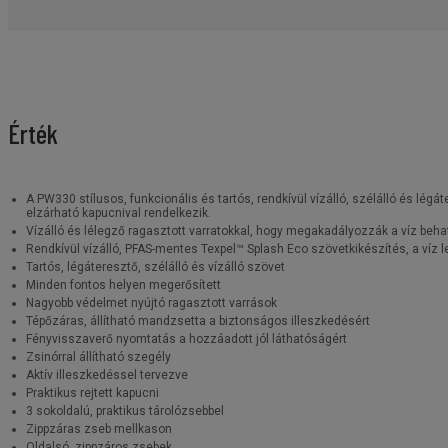
Érték
A PW330 stílusos, funkcionális és tartós, rendkívül vízálló, szélálló és lé
elzárható kapucnival rendelkezik.
Vízálló és lélegző ragasztott varratokkal, hogy megakadályozzák a víz beha
Rendkívül vízálló, PFAS-mentes Texpel™ Splash Eco szövetkikészítés, a víz le
Tartós, légáteresztő, szélálló és vízálló szövet
Minden fontos helyen megerősített
Nagyobb védelmet nyújtó ragasztott varrások
Tépőzáras, állítható mandzsetta a biztonságos illeszkedésért
Fényvisszaverő nyomtatás a hozzáadott jól láthatóságért
Zsinórral állítható szegély
Aktív illeszkedéssel tervezve
Praktikus rejtett kapucni
3 sokoldalú, praktikus tárolózsebbel
Zippzáras zseb mellkason
Oldalsó, zippzáros zsebek