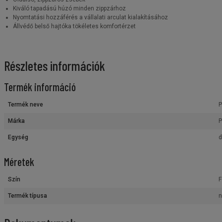
Kiváló tapadású húzó minden zippzárhoz
Nyomtatási hozzáférés a vállalati arculat kialakításához
Állvédő belső hajtóka tökéletes komfortérzet
Részletes információk
Termék információ
Termék neve
P
Márka
P
Egység
d
Méretek
Szín
F
Termék típusa
n