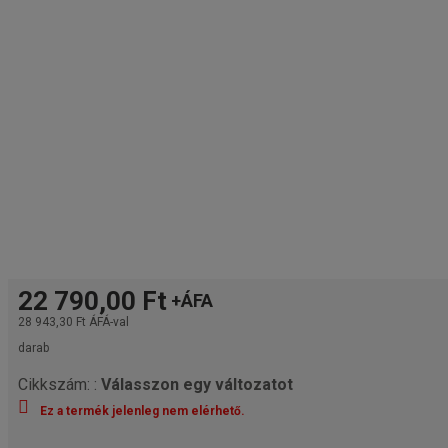
22 790,00 Ft
+ÁFA
28 943,30 Ft
ÁFÁ-val
darab
Cikkszám: :
Válasszon egy változatot
Ez a termék jelenleg nem elérhető.