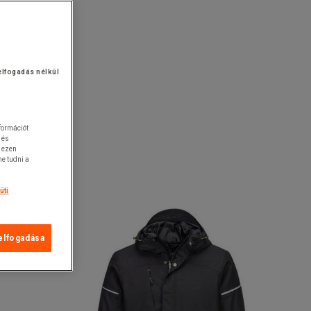
elfogadás nélkül
nformációt
 és
k ezen
e tudni a
üti
elfogadása