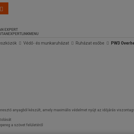
N EXPERT
eszközök
Védő- és munkaruházat
Ruházat esőbe
PW3 Overhea
gáteresztő anyagból készült, amely maximális védelmet nyújt az időjárás viszonta
tolását
pereg a szövet felületéről