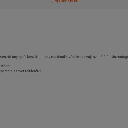
Ajánlatkérés
gáteresztő anyagból készült, amely maximális védelmet nyújt az időjárás viszonta
tolását
pereg a szövet felületéről