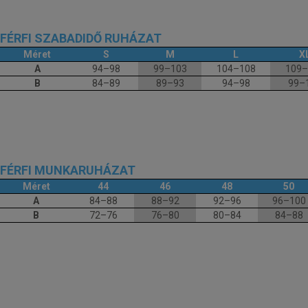
FÉRFI SZABADIDŐ RUHÁZAT
Méret
S
M
L
X
A
94–98
99–103
104–108
109–
B
84–89
89–93
94–98
99–
FÉRFI MUNKARUHÁZAT
Méret
44
46
48
50
A
84–88
88–92
92–96
96–100
B
72–76
76–80
80–84
84–88