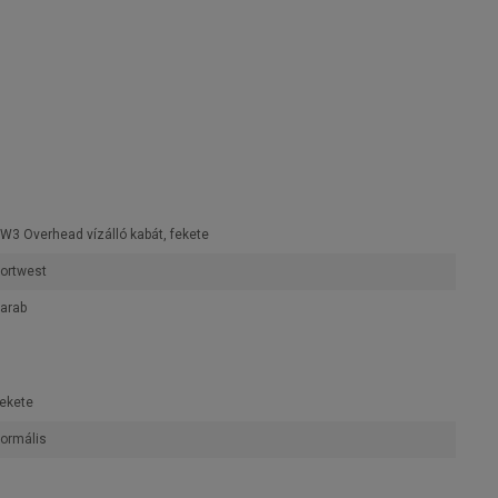
W3 Overhead vízálló kabát, fekete
ortwest
arab
ekete
ormális