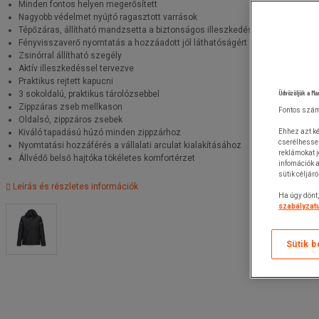
Minden fontos helyen megerősített
Nagyobb védelmet nyújtó ragasztott varrások
Tépőzáras, állítható mandzsetta a biztonságos illeszkedésért
Fényvisszaverő nyomtatás a hozzáadott jól láthatóságért
Zsinórral állítható szegély
Aktív illeszkedéssel tervezve
Praktikus rejtett kapucni
Üdvözöljük a Ma
3 sokoldalú, praktikus tárolózsebbel
Zippzáras zseb mellkason
Fontos szám
Oldalsó, zippzáros zsebek
Kiváló tapadású húzó minden zippzárhoz
Ehhez azt ké
cserélhesse
Nyomtatási hozzáférés a vállalati arculat kialakításához
reklámokat 
Állvédő belső hajtóka tökéletes komfortérzet
infomációk a
sütik céljár
Leírás és részletes információk
Ha úgy dönt,
szabályzatu
Sütik b