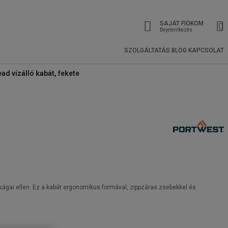
SAJÁT FIÓKOM
Bejelentkezés
SZOLGÁLTATÁS
BLOG
KAPCSOLAT
d vízálló kabát, fekete
gságai ellen. Ez a kabát ergonomikus formával, zippzáras zsebekkel és