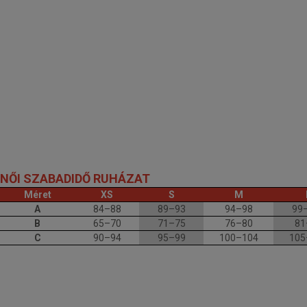
NŐI SZABADIDŐ RUHÁZAT
Méret
XS
S
M
A
84–88
89–93
94–98
99
B
65–70
71–75
76–80
81
C
90–94
95–99
100–104
105