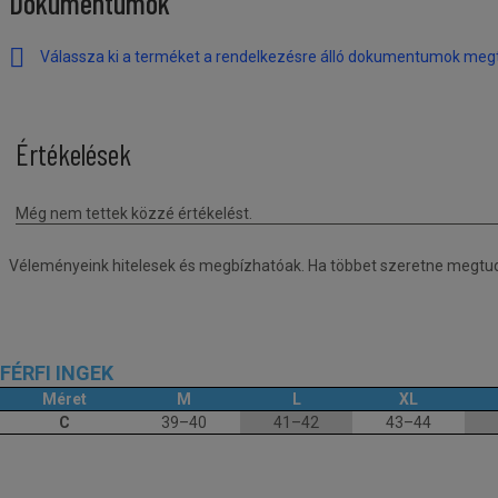
Dokumentumok
Válassza ki a terméket a rendelkezésre álló dokumentumok meg
Véleményeink hitelesek és megbízhatóak. Ha többet szeretne megtudni
FÉRFI INGEK
Méret
M
L
XL
C
39–40
41–42
43–44