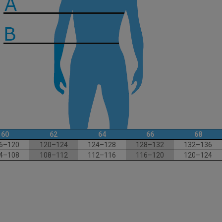
60
62
64
66
68
6–120
120–124
124–128
128–132
132–136
4–108
108–112
112–116
116–120
120–124