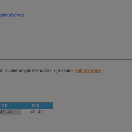
tekintéséhez
 a vélemények ellenőrzési eljárásairól,
kattintson ide
.
XXL
XXXL
45–46
47–48