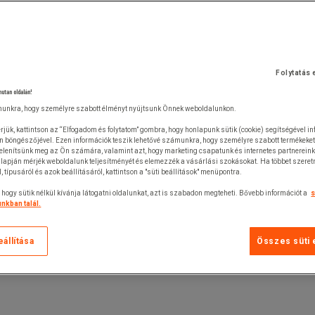
Folytatás 
nutan oldalán!
unkra, hogy személyre szabott élményt nyújtsunk Önnek weboldalunkon.
rjük, kattintson az “Elfogadom és folytatom” gombra, hogy honlapunk sütik (cookie) segítségével i
n böngészőjével. Ezen információk teszik lehetővé számunkra, hogy személyre szabott termékeket
jelenítsünk meg az Ön számára, valamint azt, hogy marketing csapatunk és internetes partnerein
lapján mérjék weboldalunk teljesítményét és elemezzék a vásárlási szokásokat. Ha többet szeretn
ól, típusáról és azok beállításáról, kattintson a "süti beállítások" menüpontra.
 hogy sütik nélkül kívánja látogatni oldalunkat, azt is szabadon megteheti. Bővebb információt a
s
nkban talál.
eállítása
Összes süti 