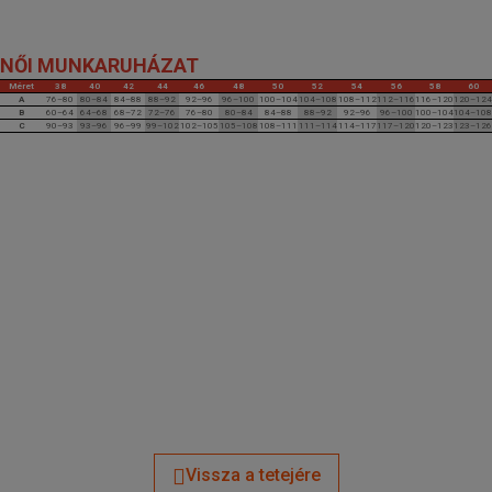
NŐI MUNKARUHÁZAT
Méret
38
40
42
44
46
48
50
52
54
56
58
60
A
76–80
80–84
84–88
88–92
92–96
96–100
100–104
104–108
108–112
112–116
116–120
120–124
B
60–64
64–68
68–72
72–76
76–80
80–84
84–88
88–92
92–96
96–100
100–104
104–108
C
90–93
93–96
96–99
99–102
102–105
105–108
108–111
111–114
114–117
117–120
120–123
123–126
Vissza a tetejére