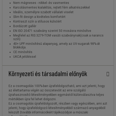
Nem mágneses - nikkel- és vasmentes
Karcolásmentes kialakítás, rejtett fém alkatrészekkel
Ideális, személyre szabott vállalati viselet
Slim fit design a kivételes komfortért
Kontraszt szín a stílusos külsőért
Bordázott gallér
EN ISO 20471 szabvány szerint 50 mosásra minősítve
Megfelel az RIS 3279-TOM vasúti szabványnak(csak a narancs
szín)
40+ UPF minősítésű alapanyag, amely az UV-sugarak 98%-át
blokkolja.
CE minősítés
UKCA jelöléssel
Környezeti és társadalmi előnyök
Ez a csomagolás 100%-ban újrafeldolgozható, ami azt jelenti, hogy
az élettartama végén az összetevőit az erre szolgáló
újrahasznosító létesítményekben egymástól különválasztva teljes
mértékben újra fel lehet dolgozni.
Ez a csomagolás újrafeldolgozott, részben vagy egészében, ami azt
jelenti, hogy újrafeldolgozó létesítményekből származó anyagokból
készült (további információkért tájékozódjon a műszaki