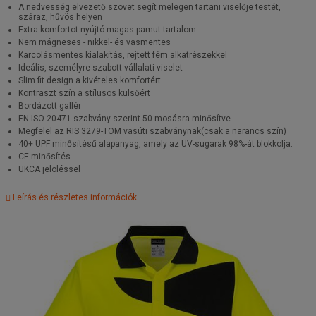
A nedvesség elvezető szövet segít melegen tartani viselője testét,
száraz, hűvös helyen
Extra komfortot nyújtó magas pamut tartalom
Nem mágneses - nikkel- és vasmentes
Karcolásmentes kialakítás, rejtett fém alkatrészekkel
Ideális, személyre szabott vállalati viselet
Slim fit design a kivételes komfortért
Kontraszt szín a stílusos külsőért
Bordázott gallér
EN ISO 20471 szabvány szerint 50 mosásra minősítve
Megfelel az RIS 3279-TOM vasúti szabványnak(csak a narancs szín)
40+ UPF minősítésű alapanyag, amely az UV-sugarak 98%-át blokkolja.
CE minősítés
UKCA jelöléssel
Leírás és részletes információk