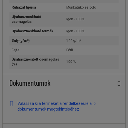
Ruházat típusa
Munkatrikó és póló
Újrahasznosítható
Igen - 100%
csomagolás
Újrahasznosítható termék
Igen - 100%
Súly (g/m²)
144 g/m²
Fajta
Férfi
Újrahasznosított csomagolás
100 %
(%)
Dokumentumok
Válassza ki a terméket a rendelkezésre álló
dokumentumok megtekintéséhez