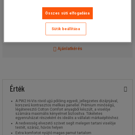
10 452,10 Ft
ÁFÁ-val
darab
Összes süti elfogadása
Cikkszám: :
Válasszon egy változatot
Sütik beállítása
Kosárba
-
+
Ajánlatkérés
Érték
A PW2 Hi-Vis rövid ujjú pólóing egyedi, jellegzetes dizájnjával,
korszerű kontrasztos mellkas panellel. Prémium minőségű,
légáteresztő Cotton Comfort anyagból készült, a viselője
számára maximális kényelmet biztosítva. Tökéletes
egyenruházat részeként és ideális a vállalati márkaépítéshez.
A nedvesség elvezető szövet segít melegen tartani viselője
testét, száraz, hűvös helyen
Extra komfortot nyújtó magas pamut tartalom