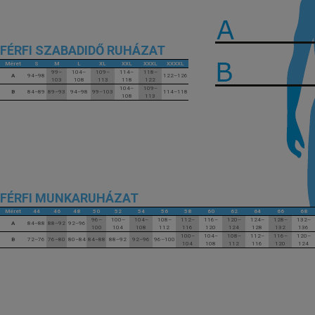
FÉRFI SZABADIDŐ RUHÁZAT
Méret
S
M
L
XL
XXL
XXXL
XXXXL
99–
104–
109–
114–
118–
A
94–98
122–126
103
108
113
118
122
104–
109–
B
84–89
89–93
94–98
99–103
114–118
108
113
FÉRFI MUNKARUHÁZAT
Méret
44
46
48
50
52
54
56
58
60
62
64
66
68
96–
100–
104–
108–
112–
116–
120–
124–
128–
132–
A
84–88
88–92
92–96
100
104
108
112
116
120
124
128
132
136
100–
104–
108–
112–
116–
120–
B
72–76
76–80
80–84
84–88
88–92
92–96
96–100
104
108
112
116
120
124