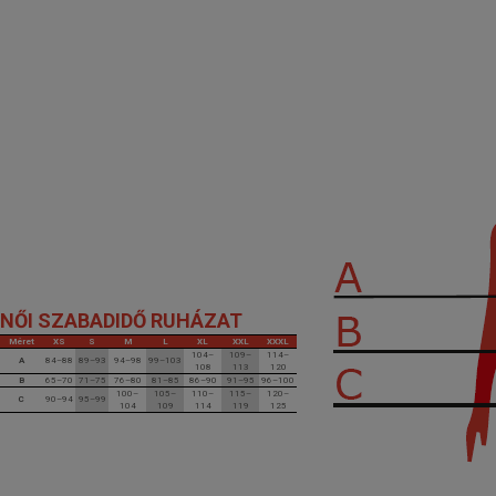
NŐI SZABADIDŐ RUHÁZAT
Méret
XS
S
M
L
XL
XXL
XXXL
104–
109–
114–
A
84–88
89–93
94–98
99–103
108
113
120
B
65–70
71–75
76–80
81–85
86–90
91–95
96–100
100–
105–
110–
115–
120–
C
90–94
95–99
104
109
114
119
125