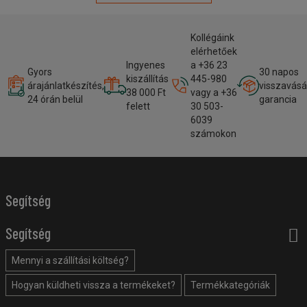
Kollégáink
elérhetőek
Ingyenes
a +36 23
Gyors
30 napos
kiszállítás
445-980
árajánlatkészítés,
visszavásá
38 000 Ft
vagy a +36
24 órán belül
garancia
felett
30 503-
6039
számokon
Segítség
Segítség
Mennyi a szállítási költség?
Hogyan küldheti vissza a termékeket?
Termékkategóriák