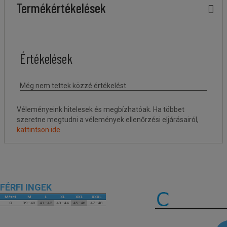
Termékértékelések
Véleményeink hitelesek és megbízhatóak. Ha többet
szeretne megtudni a vélemények ellenőrzési eljárásairól,
kattintson ide
.
FÉRFI INGEK
Méret
M
L
XL
XXL
XXXL
C
39–40
41–42
43–44
45–46
47–48