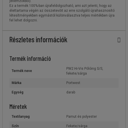
jellemzőkből).
Ez a termék 100%-ban újrafeldolgozható, ami azt jelenti, hogy az
élettartama végén az összetevőit az erre szolgáló újrahasznosító
létesítményekben egymástól különválasztva teljes mértékben újra
fel lehet dolgozni.
Részletes információk
Termék információ
PW2 Hi-Vis Pólóing S/S,
Termék neve
fekete/sárga
Márka
Portwest
Egység
darab
Méretek
Textilanyag
Pamut és polyester
Szín
Fekete/sárga