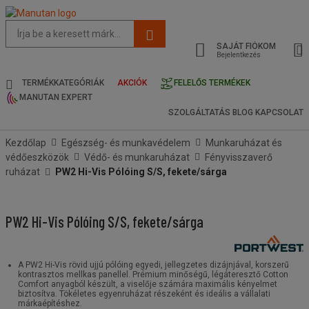
Az
oldal
SAJÁT FIÓKOM
javasolt
Bejelentkezés
tartalma
és
TERMÉKKATEGÓRIÁK
AKCIÓK
FELELŐS TERMÉKEK
keresési
MANUTAN EXPERT
előzmények
SZOLGÁLTATÁS
BLOG
KAPCSOLAT
menü
Kezdőlap
Egészség- és munkavédelem
Munkaruházat és
védőeszközök
Védő- és munkaruházat
Fényvisszaverő
ruházat
PW2 Hi-Vis Pólóing S/S, fekete/sárga
PW2 Hi-Vis Pólóing S/S, fekete/sárga
A PW2 Hi-Vis rövid ujjú pólóing egyedi, jellegzetes dizájnjával, korszerű
kontrasztos mellkas panellel. Prémium minőségű, légáteresztő Cotton
Comfort anyagból készült, a viselője számára maximális kényelmet
biztosítva. Tökéletes egyenruházat részeként és ideális a vállalati
márkaépítéshez.