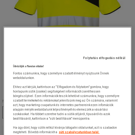
Folytatás elfogadás nélkül
Üdvözöljük a Manutan oldalán!
Fontos számunkra, hogy személyre szabott élményt nyújtsunk Önnek
weboldalunkon.
Ehhez azt kérjük, kattintson az “Elfogadom és folytatom” gombra, hogy
honlapunk sütik (cookie) segítségével információt cserélhessen
böngészőjével. Ezen információk teszik lehetővé számunkra, hogy személyre
szabott termékeket és reklámokat jelenítsünk meg az Ön számára, valamint
Méret :
azt, hogy marketing csapatunk és internetes partnereink ezen infomációk
alapján mérjék weboldalunk teljesítményét és elemezzék a vásárlási
S
szokásokat. Ha többet szeretne tudni a sütik céljáról, típusáról és azok
beállításáról, kattintson a "süti beállítások" menüpontra.
Ha úgy dönt, hogy sütik nélkül kívánja látogatni oldalunkat, azt is szabadon
8 230,00 Ft
+ÁFA
megteheti. Bővebb információt a
süti szabályzatunkban talál.