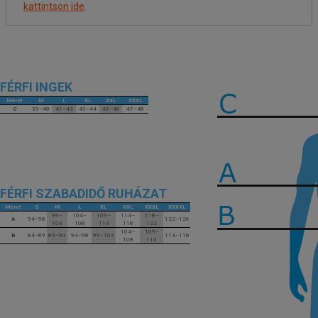
kattintson ide
.
FÉRFI INGEK
Méret
M
L
XL
XXL
XXXL
C
39–40
41–42
43–44
45–46
47–48
FÉRFI SZABADIDŐ RUHÁZAT
Méret
S
M
L
XL
XXL
XXXL
XXXXL
99–
104–
109–
114–
118–
A
94–98
122–126
103
108
113
118
122
104–
109–
B
84–89
89–93
94–98
99–103
114–118
108
113