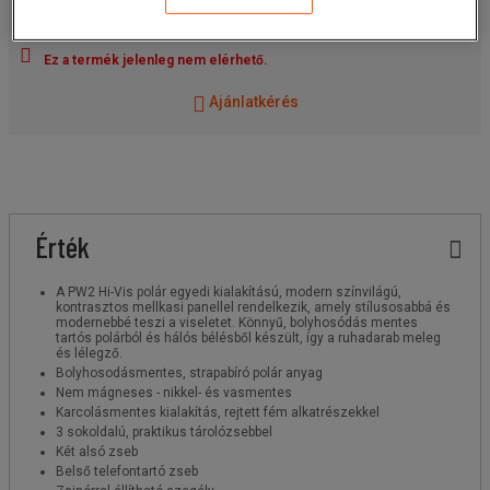
Cikkszám: :
Válasszon egy változatot
Ez a termék jelenleg nem elérhető.
Ajánlatkérés
Érték
A PW2 Hi-Vis polár egyedi kialakítású, modern színvilágú,
kontrasztos mellkasi panellel rendelkezik, amely stílusosabbá és
modernebbé teszi a viseletet. Könnyű, bolyhosódás mentes
tartós polárból és hálós bélésből készült, így a ruhadarab meleg
és lélegző.
Bolyhosodásmentes, strapabíró polár anyag
Nem mágneses - nikkel- és vasmentes
Karcolásmentes kialakítás, rejtett fém alkatrészekkel
3 sokoldalú, praktikus tárolózsebbel
Két alsó zseb
Belső telefontartó zseb