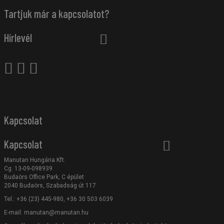
Tartjuk már a kapcsolatot?
Hírlevél
Kapcsolat
Kapcsolat
Manutan Hungária Kft.
Cg. 13-09-098939
Budaörs Office Park, C épület
2040 Budaörs, Szabadság út 117
Tel.: +36 (23) 445-980, +36 30 503 6039
E-mail:
manutan@manutan.hu