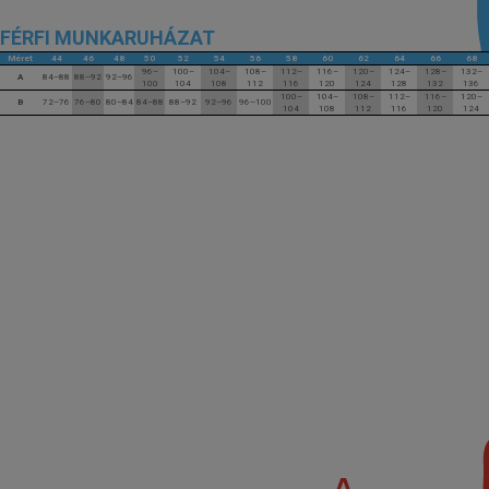
FÉRFI MUNKARUHÁZAT
Méret
44
46
48
50
52
54
56
58
60
62
64
66
68
96–
100–
104–
108–
112–
116–
120–
124–
128–
132–
A
84–88
88–92
92–96
100
104
108
112
116
120
124
128
132
136
100–
104–
108–
112–
116–
120–
B
72–76
76–80
80–84
84–88
88–92
92–96
96–100
104
108
112
116
120
124