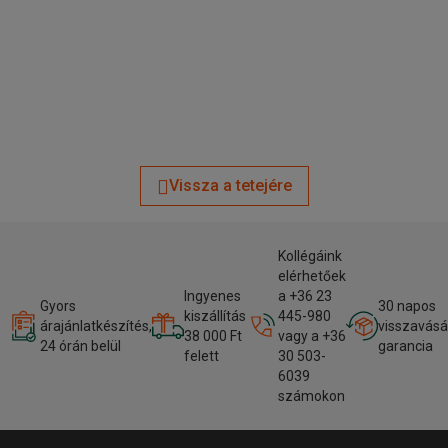
Vissza a tetejére
Kollégáink
elérhetőek
Ingyenes
a +36 23
Gyors
30 napos
kiszállítás
445-980
árajánlatkészítés,
visszavásá
38 000 Ft
vagy a +36
24 órán belül
garancia
felett
30 503-
6039
számokon