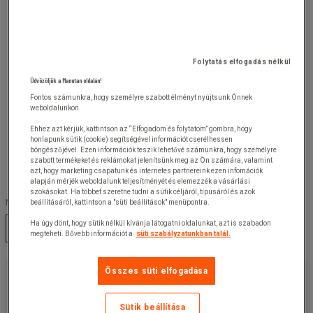
Folytatás elfogadás nélkül
Üdvözöljük a Manutan oldalán!
Fontos számunkra, hogy személyre szabott élményt nyújtsunk Önnek
weboldalunkon.
Ehhez azt kérjük, kattintson az “Elfogadom és folytatom” gombra, hogy
honlapunk sütik (cookie) segítségével információt cserélhessen
böngészőjével. Ezen információk teszik lehetővé számunkra, hogy személyre
szabott termékeket és reklámokat jelenítsünk meg az Ön számára, valamint
azt, hogy marketing csapatunk és internetes partnereink ezen infomációk
alapján mérjék weboldalunk teljesítményét és elemezzék a vásárlási
szokásokat. Ha többet szeretne tudni a sütik céljáról, típusáról és azok
Méret :
beállításáról, kattintson a "süti beállítások" menüpontra.
Ha úgy dönt, hogy sütik nélkül kívánja látogatni oldalunkat, azt is szabadon
S
M
L
XL
XXL
3XL
4XL
megteheti. Bővebb információt a
süti szabályzatunkban talál.
12 390,00 Ft
Összes süti elfogadása
+ÁFA
15 735,30 Ft
ÁFÁ-val
Sütik beállítása
darab