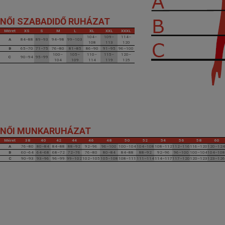
NŐI SZABADIDŐ RUHÁZAT
Méret
XS
S
M
L
XL
XXL
XXXL
104–
109–
114–
A
84–88
89–93
94–98
99–103
108
113
120
B
65–70
71–75
76–80
81–85
86–90
91–95
96–100
100–
105–
110–
115–
120–
C
90–94
95–99
104
109
114
119
125
NŐI MUNKARUHÁZAT
Méret
38
40
42
44
46
48
50
52
54
56
58
60
A
76–80
80–84
84–88
88–92
92–96
96–100
100–104
104–108
108–112
112–116
116–120
120–124
B
60–64
64–68
68–72
72–76
76–80
80–84
84–88
88–92
92–96
96–100
100–104
104–108
C
90–93
93–96
96–99
99–102
102–105
105–108
108–111
111–114
114–117
117–120
120–123
123–126