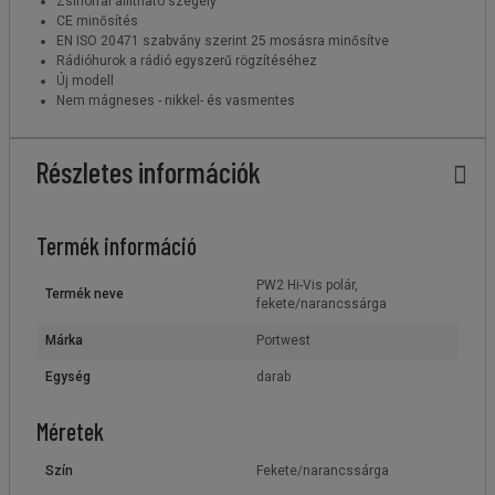
Zsinórral állítható szegély
CE minősítés
EN ISO 20471 szabvány szerint 25 mosásra minősítve
Rádióhurok a rádió egyszerű rögzítéséhez
Új modell
Nem mágneses - nikkel- és vasmentes
Részletes információk
Termék információ
PW2 Hi-Vis polár,
Termék neve
fekete/narancssárga
Márka
Portwest
Egység
darab
Méretek
Szín
Fekete/narancssárga