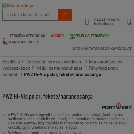
Az
oldal
SAJÁT FIÓKOM
javasolt
Bejelentkezés
tartalma
és
TERMÉKKATEGÓRIÁK
AKCIÓK
FELELŐS TERMÉKEK
keresési
MANUTAN EXPERT
előzmények
SZOLGÁLTATÁS
BLOG
KAPCSOLAT
menü
Kezdőlap
Egészség- és munkavédelem
Munkaruházat és
védőeszközök
Védő- és munkaruházat
Fényvisszaverő
ruházat
PW2 Hi-Vis polár, fekete/narancssárga
PW2 Hi-Vis polár, fekete/narancssárga
A PW2 Hi-Vis polár egyedi kialakítású, modern színvilágú, kontrasztos
mellkasi panellel rendelkezik, amely stílusosabbá és modernebbé teszi a
viseletet. Könnyű, bolyhosódás mentes tartós polárból és hálós bélésből
készült, így a ruhadarab meleg és lélegző.
Bolyhosodásmentes, strapabíró polár anyag