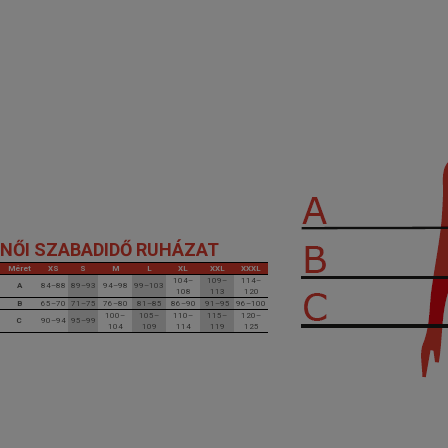
NŐI SZABADIDŐ RUHÁZAT
Méret
XS
S
M
L
XL
XXL
XXXL
104–
109–
114–
A
84–88
89–93
94–98
99–103
108
113
120
B
65–70
71–75
76–80
81–85
86–90
91–95
96–100
100–
105–
110–
115–
120–
C
90–94
95–99
104
109
114
119
125