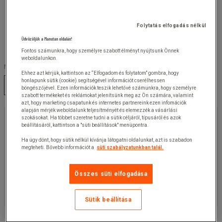
Folytatás elfogadás nélkül
Üdvözöljük a Manutan oldalán!
Fontos számunkra, hogy személyre szabott élményt nyújtsunk Önnek
weboldalunkon.
Méret :
Ehhez azt kérjük, kattintson az “Elfogadom és folytatom” gombra, hogy
honlapunk sütik (cookie) segítségével információt cserélhessen
S
böngészőjével. Ezen információk teszik lehetővé számunkra, hogy személyre
szabott termékeket és reklámokat jelenítsünk meg az Ön számára, valamint
azt, hogy marketing csapatunk és internetes partnereink ezen infomációk
alapján mérjék weboldalunk teljesítményét és elemezzék a vásárlási
6 580,00 Ft
+ÁFA
szokásokat. Ha többet szeretne tudni a sütik céljáról, típusáról és azok
beállításáról, kattintson a "süti beállítások" menüpontra.
8 356,60 Ft
ÁFÁ-val
Ha úgy dönt, hogy sütik nélkül kívánja látogatni oldalunkat, azt is szabadon
darab
megteheti. Bővebb információt a
süti szabályzatunkban talál.
Cikkszám: :
Válasszon egy változatot
Ez a termék jelenleg nem elérhető.
Összes süti elfogadása
Ajánlatkérés
Sütik beállítása