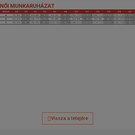
NŐI MUNKARUHÁZAT
Méret
38
40
42
44
46
48
50
52
54
56
58
60
A
76–80
80–84
84–88
88–92
92–96
96–100
100–104
104–108
108–112
112–116
116–120
120–124
B
60–64
64–68
68–72
72–76
76–80
80–84
84–88
88–92
92–96
96–100
100–104
104–108
C
90–93
93–96
96–99
99–102
102–105
105–108
108–111
111–114
114–117
117–120
120–123
123–126
Vissza a tetejére