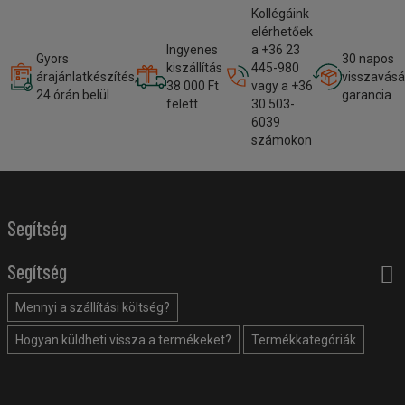
Kollégáink
elérhetőek
Ingyenes
a +36 23
Gyors
30 napos
kiszállítás
445-980
árajánlatkészítés,
visszavásá
38 000 Ft
vagy a +36
24 órán belül
garancia
felett
30 503-
6039
számokon
Segítség
Segítség
Mennyi a szállítási költség?
Hogyan küldheti vissza a termékeket?
Termékkategóriák