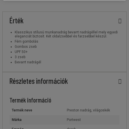
Érték
Klasszikus stílusú munkanadrág bevarrt nadrágéllel mely egyedi
eleganciát biztosít. Két oldalzsebbel és farzsebbel készül.
Fém gombolás
Gombos zseb
UPF 50+
3 zseb
Bevarrt nadrágél
Részletes információk
Termék információ
Termék neve
Preston nadrág, világoskék
Márka
Portwest