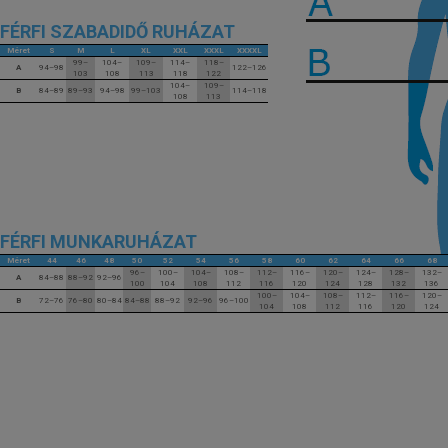
FÉRFI SZABADIDŐ RUHÁZAT
Méret
S
M
L
XL
XXL
XXXL
XXXXL
99–
104–
109–
114–
118–
A
94–98
122–126
103
108
113
118
122
104–
109–
B
84–89
89–93
94–98
99–103
114–118
108
113
FÉRFI MUNKARUHÁZAT
Méret
44
46
48
50
52
54
56
58
60
62
64
66
68
96–
100–
104–
108–
112–
116–
120–
124–
128–
132–
A
84–88
88–92
92–96
100
104
108
112
116
120
124
128
132
136
100–
104–
108–
112–
116–
120–
B
72–76
76–80
80–84
84–88
88–92
92–96
96–100
104
108
112
116
120
124