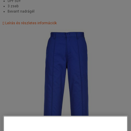
UPF 50+
3 zseb
Bevarrt nadrágél
Leírás és részletes információk