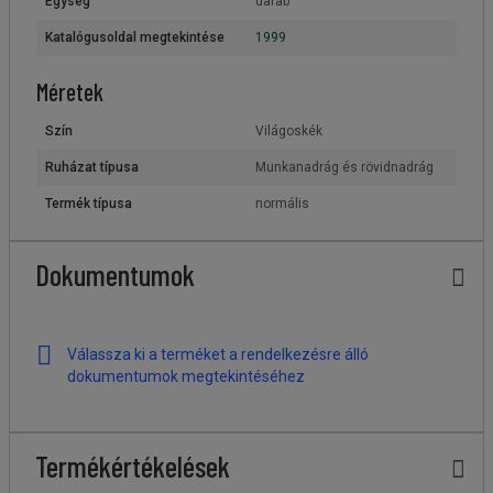
Egység
darab
Katalógusoldal megtekintése
1999
Méretek
Szín
Világoskék
Ruházat típusa
Munkanadrág és rövidnadrág
Termék típusa
normális
Dokumentumok
Válassza ki a terméket a rendelkezésre álló
dokumentumok megtekintéséhez
Termékértékelések