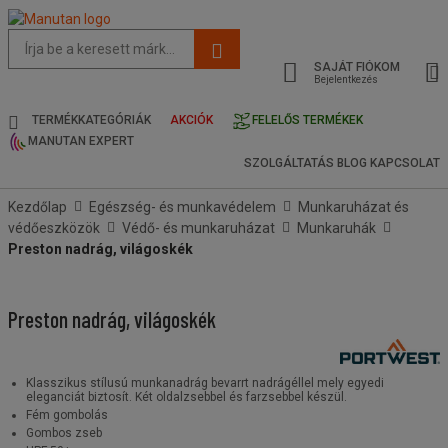
Az
oldal
SAJÁT FIÓKOM
javasolt
Bejelentkezés
tartalma
és
TERMÉKKATEGÓRIÁK
AKCIÓK
FELELŐS TERMÉKEK
keresési
MANUTAN EXPERT
előzmények
SZOLGÁLTATÁS
BLOG
KAPCSOLAT
menü
Kezdőlap
Egészség- és munkavédelem
Munkaruházat és
védőeszközök
Védő- és munkaruházat
Munkaruhák
Preston nadrág, világoskék
Preston nadrág, világoskék
Klasszikus stílusú munkanadrág bevarrt nadrágéllel mely egyedi
eleganciát biztosít. Két oldalzsebbel és farzsebbel készül.
Fém gombolás
Gombos zseb