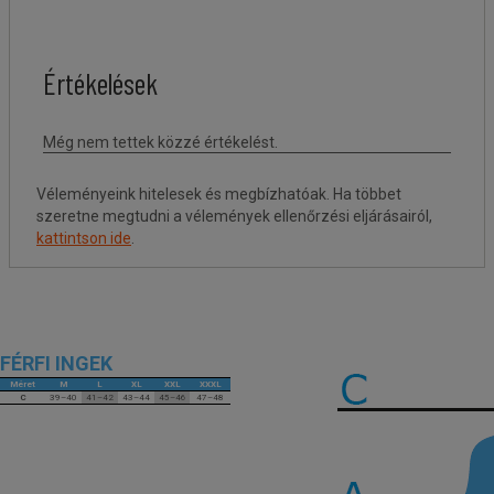
Véleményeink hitelesek és megbízhatóak. Ha többet
szeretne megtudni a vélemények ellenőrzési eljárásairól,
kattintson ide
.
FÉRFI INGEK
Méret
M
L
XL
XXL
XXXL
C
39–40
41–42
43–44
45–46
47–48