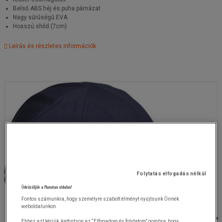
Belső ABS héj és puha párnázat
Nagy sűrűségű EVA
Hosszú shild (7cm)
Leírás és részletes információk
Folytatás elfogadás nélkül
Üdvözöljük a Manutan oldalán!
Fontos számunkra, hogy személyre szabott élményt nyújtsunk Önnek
weboldalunkon.
Ehhez azt kérjük, kattintson az “Elfogadom és folytatom” gombra, hogy