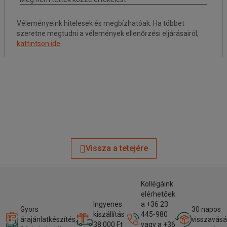
Véleményeink hitelesek és megbízhatóak. Ha többet
szeretne megtudni a vélemények ellenőrzési eljárásairól,
kattintson ide
.
Vissza a tetejére
Kollégáink
elérhetőek
Ingyenes
a +36 23
Gyors
30 napos
kiszállítás
445-980
árajánlatkészítés,
visszavásá
38 000 Ft
vagy a +36