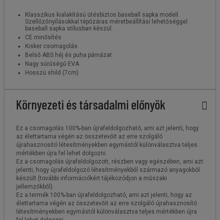
Klasszikus kialakítású ütésbiztos baseball sapka modell.
Szellőzőnyílásokkal tépőzáras méretbeállítási lehetőséggel
baseball sapka stílusban készül.
CE minősítés
Kisker csomagolás
Belső ABS héj és puha párnázat
Nagy sűrűségű EVA
Hosszú shild (7cm)
Környezeti és társadalmi előnyök
Ez a csomagolás 100%-ban újrafeldolgozható, ami azt jelenti, hogy
az élettartama végén az összetevőit az erre szolgáló
újrahasznosító létesítményekben egymástól különválasztva teljes
mértékben újra fel lehet dolgozni.
Ez a csomagolás újrafeldolgozott, részben vagy egészében, ami azt
jelenti, hogy újrafeldolgozó létesítményekből származó anyagokból
készült (további információkért tájékozódjon a műszaki
jellemzőkből).
Ez a termék 100%-ban újrafeldolgozható, ami azt jelenti, hogy az
élettartama végén az összetevőit az erre szolgáló újrahasznosító
létesítményekben egymástól különválasztva teljes mértékben újra
fel lehet dolgozni.