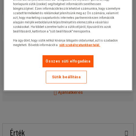
honlapunk sütik (cookie) segítségével információt cserélhessen
böngészőjével. Ezen információk teszik lehetővé számunkra, hogy személyre
szabott termékeket és reklámokat jelenítsünk meg az Ön számára, valamint
azt, hogy marketing csapatunk és internetes partnereink ezen infomációk
alapján mérjék weboldalunk teljesítményét és elemezzék a vásárlási
szokásokat. Ha többet szeretne tudni a sütik céljáról, típusáról és azok
beállításáról, kattintson a "süti beállítások" menüpontra.
Ha úgy dönt, hogy sütik nélkül kívánja látogatni oldalunkat, azt is szabadon
5 250,00 Ft
megteheti. Bővebb információt a
süti szabályzatunkban talál.
+ÁFA
6 667,50 Ft
ÁFÁ-val
Összes süti elfogadása
darab
Cikkszám:
125405206MR
Sütik beállítása
Ez a termék jelenleg nem elérhető.
Ajánlatkérés
Érték