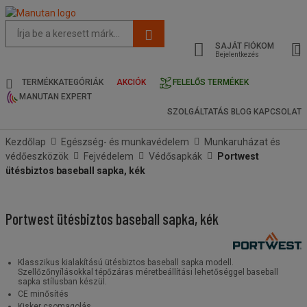
Az
oldal
SAJÁT FIÓKOM
javasolt
Bejelentkezés
tartalma
és
TERMÉKKATEGÓRIÁK
AKCIÓK
FELELŐS TERMÉKEK
keresési
MANUTAN EXPERT
előzmények
SZOLGÁLTATÁS
BLOG
KAPCSOLAT
menü
Kezdőlap
Egészség- és munkavédelem
Munkaruházat és
védőeszközök
Fejvédelem
Védősapkák
Portwest
ütésbiztos baseball sapka, kék
Portwest ütésbiztos baseball sapka, kék
Klasszikus kialakítású ütésbiztos baseball sapka modell.
Szellőzőnyílásokkal tépőzáras méretbeállítási lehetőséggel baseball
sapka stílusban készül.
CE minősítés
Kisker csomagolás