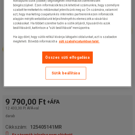
honlapunk sütik (cookie) segítségével információt cserélhessen
böngészőjével. Ezen információk teszik lehetővé számunkra, hogy személyre
szabott termékeket és reklámokat jelenítsünk meg az Ön számára, valamint
azt, hogy marketing csapatunk és internetes partnereink ezen infomációk
alapján mérjék weboldalunk teljesítményét és elemezzék a vásárlási
szokásokat. Ha többet szeretne tudni a sütik céljáról, típusáról és azok
beállításáról, kattintson a "süti beállítások" menüpontra.
Ha úgy dönt, hogy sütik nélkül kívánja látogatni oldalunkat, azt is szabadon
megteheti. Bővebb információt a
süti szabályzatunkban talál.
Összes süti elfogadása
Sütik beállítása
9 790,00 Ft
+ÁFA
12 433,30 Ft
ÁFÁ-val
darab
Cikkszám:
125405141MR
Ez a termék jelenleg nem elérhető.