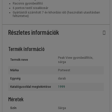
Racsnis gyorsbeállító
6 pontos textil sisakkosár
Gyártástól számított 7 év kihordási idő (használati utasításban
feltüntetve)
Részletes információk
Termék információ
Peak View gyorsbeállítós,
Termék neve
sárga
Márka
Portwest
Egység
darab
Katalógusoldal megtekintése
1999
Méretek
Szín
Sárga