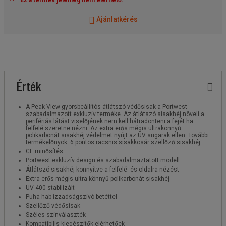
Ajánlatkérés
Érték
A Peak View gyorsbeállítós átlátszó védősisak a Portwest
szabadalmazott exkluzív terméke. Az átlátszó sisakhéj növeli a
perifériás látást viselőjének nem kell hátradönteni a fejét ha
felfelé szeretne nézni. Az extra erős mégis ultrakönnyű
polikarbonát sisakhéj védelmet nyújt az UV sugarak ellen. További
termékelőnyök: 6 pontos racsnis sisakkosár szellőző sisakhéj.
CE minősítés
Portwest exkluzív design és szabadalmaztatott modell
Átlátszó sisakhéj könnyítve a felfelé- és oldalra nézést
Extra erős mégis ultra könnyű polikarbonát sisakhéj
UV 400 stabilizált
Puha hab izzadságszívó betéttel
Szellőző védősisak
Széles színválaszték
Kompatibilis kiegészítők elérhetőek