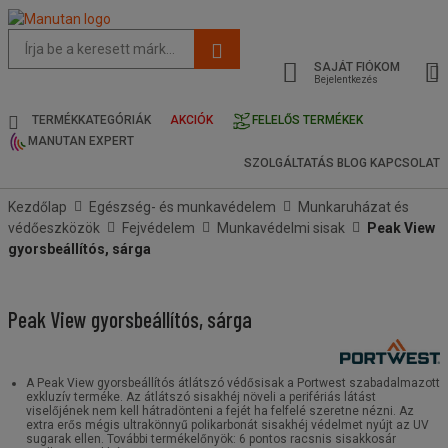
Az
oldal
SAJÁT FIÓKOM
javasolt
Bejelentkezés
tartalma
és
TERMÉKKATEGÓRIÁK
AKCIÓK
FELELŐS TERMÉKEK
keresési
MANUTAN EXPERT
előzmények
SZOLGÁLTATÁS
BLOG
KAPCSOLAT
menü
Kezdőlap
Egészség- és munkavédelem
Munkaruházat és
védőeszközök
Fejvédelem
Munkavédelmi sisak
Peak View
gyorsbeállítós, sárga
Peak View gyorsbeállítós, sárga
A Peak View gyorsbeállítós átlátszó védősisak a Portwest szabadalmazott
exkluzív terméke. Az átlátszó sisakhéj növeli a perifériás látást
viselőjének nem kell hátradönteni a fejét ha felfelé szeretne nézni. Az
extra erős mégis ultrakönnyű polikarbonát sisakhéj védelmet nyújt az UV
sugarak ellen. További termékelőnyök: 6 pontos racsnis sisakkosár