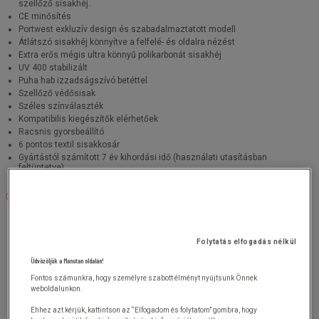
szellőző sisakhéj.
CE minősítés
Portwest exkluzív design és szabadalmaztatott modell
Átlátszó sisakhéj könnyítve a felfelé- és oldalra nézést
Extra erős mégis ultra könnyű polikarbonát sisakhéj
UV 400 stabilizált
Puha hab izzadságszívó betéttel
Szellőző védősisak
Széles színválaszték
Kompatibilis kiegészítők elérhetőek
Racsnis gyorsbeállító
6 pontos textil sisakkosár
Gyártástól számított 7 év kihordási idő (használati utasításban
feltüntetve)
Leírás és részletes információk
Folytatás elfogadás nélkül
Üdvözöljük a Manutan oldalán!
Fontos számunkra, hogy személyre szabott élményt nyújtsunk Önnek
weboldalunkon.
Ehhez azt kérjük, kattintson az “Elfogadom és folytatom” gombra, hogy