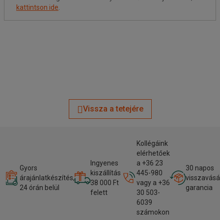
kattintson ide
.
Vissza a tetejére
Kollégáink
elérhetőek
Ingyenes
a +36 23
Gyors
30 napos
kiszállítás
445-980
árajánlatkészítés,
visszavásá
38 000 Ft
vagy a +36
24 órán belül
garancia
felett
30 503-
6039
számokon