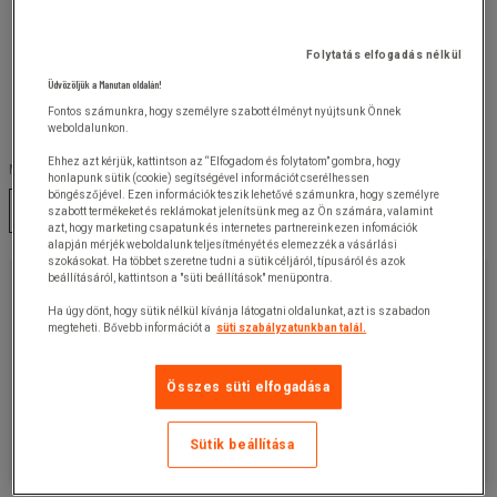
Folytatás elfogadás nélkül
Üdvözöljük a Manutan oldalán!
Fontos számunkra, hogy személyre szabott élményt nyújtsunk Önnek
weboldalunkon.
Ehhez azt kérjük, kattintson az “Elfogadom és folytatom” gombra, hogy
Méret :
honlapunk sütik (cookie) segítségével információt cserélhessen
böngészőjével. Ezen információk teszik lehetővé számunkra, hogy személyre
XS
S
M
L
XL
XXL
szabott termékeket és reklámokat jelenítsünk meg az Ön számára, valamint
azt, hogy marketing csapatunk és internetes partnereink ezen infomációk
alapján mérjék weboldalunk teljesítményét és elemezzék a vásárlási
szokásokat. Ha többet szeretne tudni a sütik céljáról, típusáról és azok
4 450,00 Ft
beállításáról, kattintson a "süti beállítások" menüpontra.
+ÁFA
5 651,50 Ft
ÁFÁ-val
Ha úgy dönt, hogy sütik nélkül kívánja látogatni oldalunkat, azt is szabadon
megteheti. Bővebb információt a
süti szabályzatunkban talál.
darab
Cikkszám: :
Válasszon egy változatot
Összes süti elfogadása
Ez a termék jelenleg nem elérhető.
Sütik beállítása
Ajánlatkérés