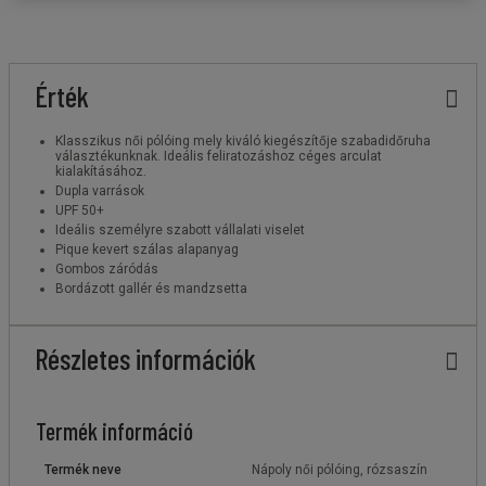
Érték
Klasszikus női pólóing mely kiváló kiegészítője szabadidőruha
választékunknak. Ideális feliratozáshoz céges arculat
kialakításához.
Dupla varrások
UPF 50+
Ideális személyre szabott vállalati viselet
Pique kevert szálas alapanyag
Gombos záródás
Bordázott gallér és mandzsetta
Részletes információk
Termék információ
Termék neve
Nápoly női pólóing, rózsaszín