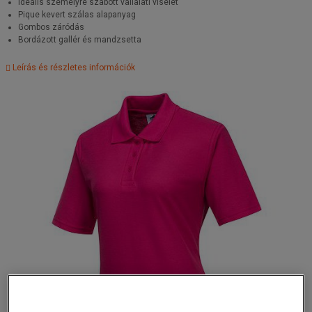
Ideális személyre szabott vállalati viselet
Pique kevert szálas alapanyag
Gombos záródás
Bordázott gallér és mandzsetta
Leírás és részletes információk