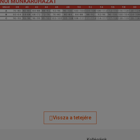
NŐI MUNKARUHÁZAT
Méret
38
40
42
44
46
48
50
52
54
56
58
60
A
76–80
80–84
84–88
88–92
92–96
96–100
100–104
104–108
108–112
112–116
116–120
120–124
B
60–64
64–68
68–72
72–76
76–80
80–84
84–88
88–92
92–96
96–100
100–104
104–108
C
90–93
93–96
96–99
99–102
102–105
105–108
108–111
111–114
114–117
117–120
120–123
123–126
Vissza a tetejére
Kollégáink