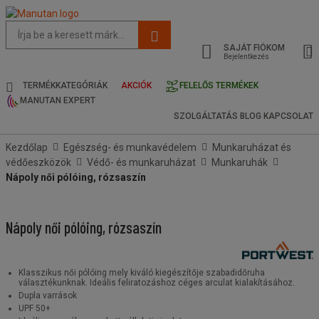
Az
oldal
SAJÁT FIÓKOM
javasolt
Bejelentkezés
tartalma
és
TERMÉKKATEGÓRIÁK
AKCIÓK
FELELŐS TERMÉKEK
keresési
MANUTAN EXPERT
előzmények
SZOLGÁLTATÁS
BLOG
KAPCSOLAT
menü
Kezdőlap
Egészség- és munkavédelem
Munkaruházat és
védőeszközök
Védő- és munkaruházat
Munkaruhák
Nápoly női pólóing, rózsaszín
Nápoly női pólóing, rózsaszín
Klasszikus női pólóing mely kiváló kiegészítője szabadidőruha
választékunknak. Ideális feliratozáshoz céges arculat kialakításához.
Dupla varrások
UPF 50+