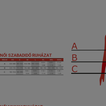
NŐI SZABADIDŐ RUHÁZAT
Méret
XS
S
M
L
XL
XXL
XXXL
104–
109–
114–
A
84–88
89–93
94–98
99–103
108
113
120
B
65–70
71–75
76–80
81–85
86–90
91–95
96–100
100–
105–
110–
115–
120–
C
90–94
95–99
104
109
114
119
125