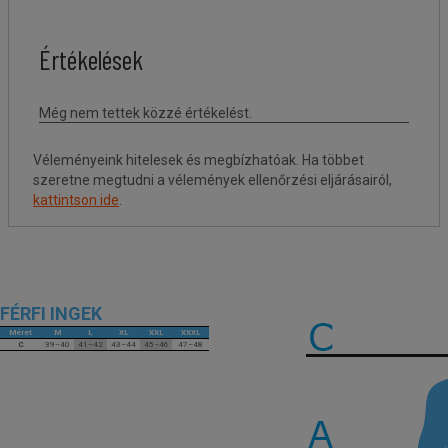
Véleményeink hitelesek és megbízhatóak. Ha többet
szeretne megtudni a vélemények ellenőrzési eljárásairól,
kattintson ide
.
FÉRFI INGEK
Méret
M
L
XL
XXL
XXXL
C
39–40
41–42
43–44
45–46
47–48