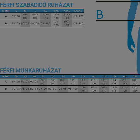
FÉRFI SZABADIDŐ RUHÁZAT
Méret
S
M
L
XL
XXL
XXXL
XXXXL
99–
104–
109–
114–
118–
A
94–98
122–126
103
108
113
118
122
104–
109–
B
84–89
89–93
94–98
99–103
114–118
108
113
FÉRFI MUNKARUHÁZAT
Méret
44
46
48
50
52
54
56
58
60
62
64
66
68
96–
100–
104–
108–
112–
116–
120–
124–
128–
132–
A
84–88
88–92
92–96
100
104
108
112
116
120
124
128
132
136
100–
104–
108–
112–
116–
120–
B
72–76
76–80
80–84
84–88
88–92
92–96
96–100
104
108
112
116
120
124