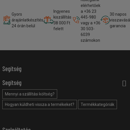
elérhetőek
Ingyenes
a +36 23
Gyors
30 napos
kiszállítás
445-980
árajánlatkészítés,
visszavásá
38 000 Ft
vagy a +36
24 órán belül
garancia
felett
30 503-
6039
számokon
Segítség
Segítség
Mennyi a szállítási költség?
Hogyan küldheti vissza a termékeket?
Termékkategóriák
Szolgáltatás