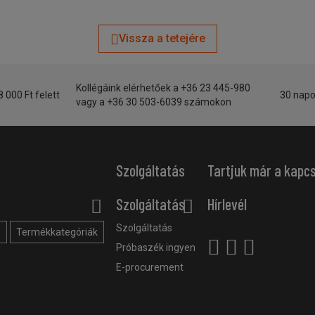
Vissza a tetejére
Kollégáink elérhetőek a +36 23 445-980
8 000 Ft felett
30 napo
vagy a +36 30 503-6039 számokon
Szolgáltatás
Tartjuk már a kapc
Szolgáltatás
Hírlevél
Szolgáltatás
?
Termékkategóriák
Próbaszék ingyen
E-procurement