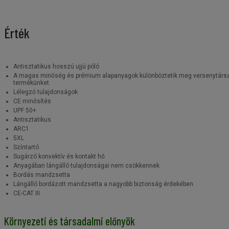
Érték
Antisztatikus hosszú ujjú póló
A magas minőség és prémium alapanyagok különböztetik meg versenytársai
termékünket.
Lélegző tulajdonságok
CE minősítés
UPF 50+
Antisztatikus
ARC1
5XL
Színtartó
Sugárzó konvektív és kontakt hő
Anyagában lángálló tulajdonságai nem csökkennek
Bordás mandzsetta
Lángálló bordázott mandzsetta a nagyobb biztonság érdekében
CE-CAT III
Környezeti és társadalmi előnyök