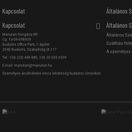
Kapcsolat
Általános S
Kapcsolat
Általános S
Manutan Hungária Kft.
Általános Sze
Cg. 13-09-098939
Szállítási felt
Budaörs Office Park, C épület
2040 Budaörs, Szabadság út 117
A személyes 
Tel.: +36 (23) 445-980, +36 30 503 6039
E-mail:
manutan@manutan.hu
Személyes áruátvételre nincs lehetőség budaörsi címünkön.