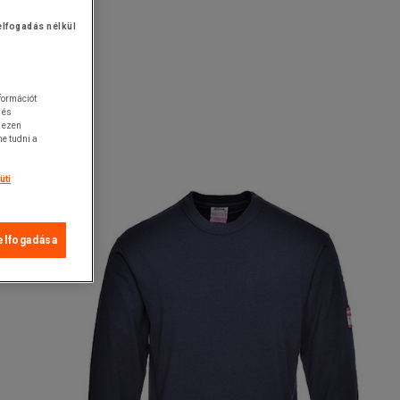
elfogadás nélkül
nformációt
 és
k ezen
e tudni a
üti
elfogadása