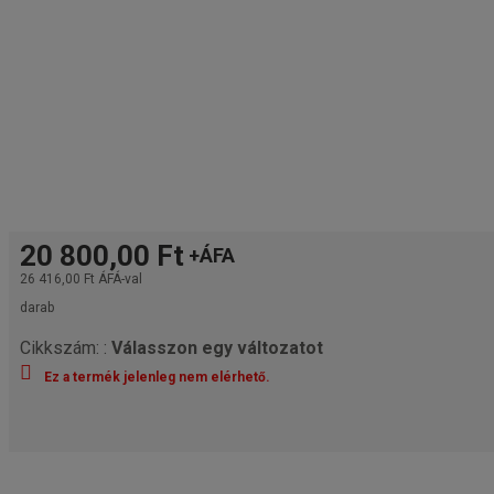
20 800,00 Ft
+ÁFA
26 416,00 Ft
ÁFÁ-val
darab
Cikkszám: :
Válasszon egy változatot
Ez a termék jelenleg nem elérhető.