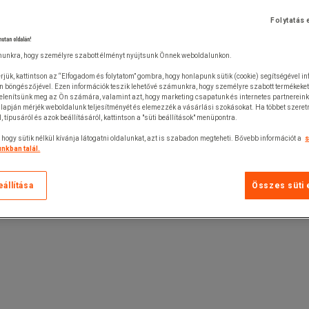
Folytatás 
nutan oldalán!
unkra, hogy személyre szabott élményt nyújtsunk Önnek weboldalunkon.
rjük, kattintson az “Elfogadom és folytatom” gombra, hogy honlapunk sütik (cookie) segítségével i
n böngészőjével. Ezen információk teszik lehetővé számunkra, hogy személyre szabott termékeket
jelenítsünk meg az Ön számára, valamint azt, hogy marketing csapatunk és internetes partnerein
lapján mérjék weboldalunk teljesítményét és elemezzék a vásárlási szokásokat. Ha többet szeretn
ól, típusáról és azok beállításáról, kattintson a "süti beállítások" menüpontra.
 hogy sütik nélkül kívánja látogatni oldalunkat, azt is szabadon megteheti. Bővebb információt a
s
nkban talál.
eállítása
Összes süti 