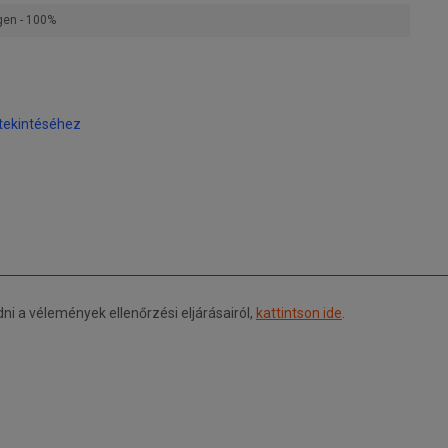
gen - 100%
tekintéséhez
 a vélemények ellenőrzési eljárásairól,
kattintson ide
.