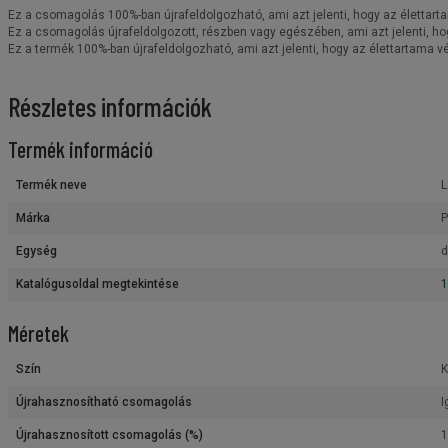
Ez a csomagolás 100%-ban újrafeldolgozható, ami azt jelenti, hogy az élettart
Ez a csomagolás újrafeldolgozott, részben vagy egészében, ami azt jelenti, ho
Ez a termék 100%-ban újrafeldolgozható, ami azt jelenti, hogy az élettartama 
Részletes információk
Termék információ
Termék neve
L
Márka
P
Egység
d
Katalógusoldal megtekintése
1
Méretek
Szín
K
Újrahasznosítható csomagolás
I
Újrahasznosított csomagolás (%)
1