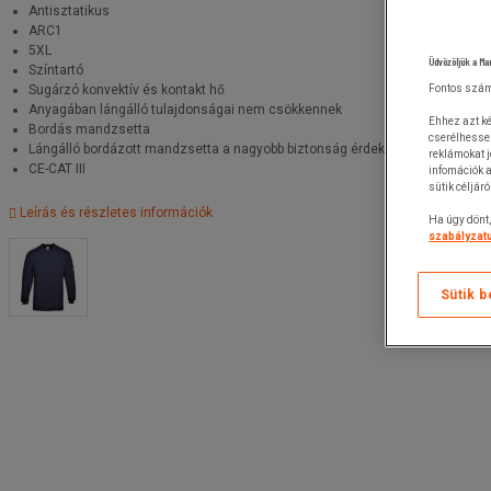
Antisztatikus
ARC1
5XL
Üdvözöljük a Ma
Színtartó
Sugárzó konvektív és kontakt hő
Fontos szám
Anyagában lángálló tulajdonságai nem csökkennek
Ehhez azt ké
Bordás mandzsetta
cserélhesse
Lángálló bordázott mandzsetta a nagyobb biztonság érdekében
reklámokat 
CE-CAT III
infomációk a
sütik céljár
Leírás és részletes információk
Ha úgy dönt,
szabályzatu
Sütik b