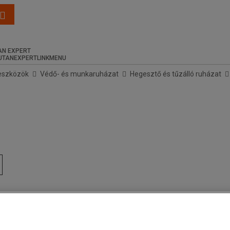
N EXPERT
eszközök
Védő- és munkaruházat
Hegesztő és tűzálló ruházat
tól az FR termékünket.