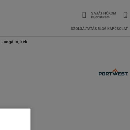
SAJÁT FIÓKOM
Bejelentkezés
SZOLGÁLTATÁS
BLOG
KAPCSOLAT
Lángálló, kék