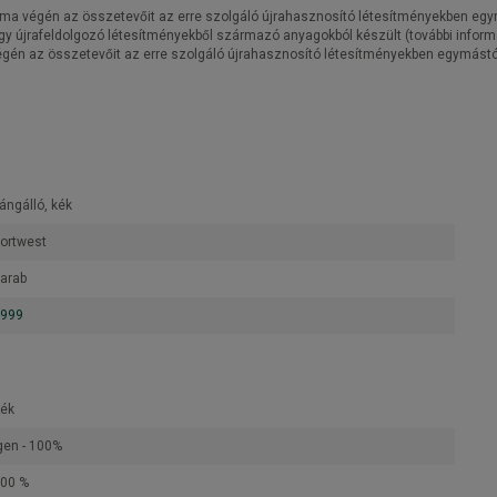
ama végén az összetevőit az erre szolgáló újrahasznosító létesítményekben egymá
gy újrafeldolgozó létesítményekből származó anyagokból készült (további inform
végén az összetevőit az erre szolgáló újrahasznosító létesítményekben egymástól 
ángálló, kék
ortwest
arab
999
ék
gen - 100%
00 %