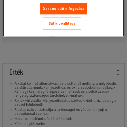
darab
Összes süti elfogadása
Cikkszám: :
Válasszon egy változatot
Sütik beállítása
Ez a termék jelenleg nem elérhető.
Ajánlatkérés
Érték
A kabát könnyű alternatívája ez a softshell mellény, amely ideális
az aktívabb munkakörnyezethez, és extra zsebekkel rendelkezik.
Két nagy kézmelegítő zippzáras mellzseb és a belső zsebek
rengeteg biztonságos tárolóhelyet kínálnak.,
Rendkívül vízálló, környezettudatos szövet kivitel, a víz lepereg a
szövet felületéről.
Ripstop szövet biztosítja a tartósságot és védelmet nyújt a
szakadással szemben
Hasznos, többfunkciós tárolózsebek
Kézmelegítő zsebek