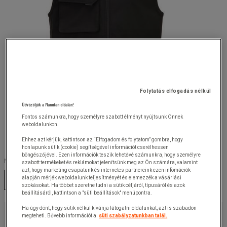
Folytatás elfogadás nélkül
Üdvözöljük a Manutan oldalán!
Fontos számunkra, hogy személyre szabott élményt nyújtsunk Önnek
weboldalunkon.
Ehhez azt kérjük, kattintson az “Elfogadom és folytatom” gombra, hogy
honlapunk sütik (cookie) segítségével információt cserélhessen
böngészőjével. Ezen információk teszik lehetővé számunkra, hogy személyre
Méret :
szabott termékeket és reklámokat jelenítsünk meg az Ön számára, valamint
azt, hogy marketing csapatunk és internetes partnereink ezen infomációk
alapján mérjék weboldalunk teljesítményét és elemezzék a vásárlási
S
M
L
XL
XXL
3XL
szokásokat. Ha többet szeretne tudni a sütik céljáról, típusáról és azok
beállításáról, kattintson a "süti beállítások" menüpontra.
Ha úgy dönt, hogy sütik nélkül kívánja látogatni oldalunkat, azt is szabadon
24 860,00 Ft
+ÁFA
megteheti. Bővebb információt a
süti szabályzatunkban talál.
31 572,20 Ft
ÁFÁ-val