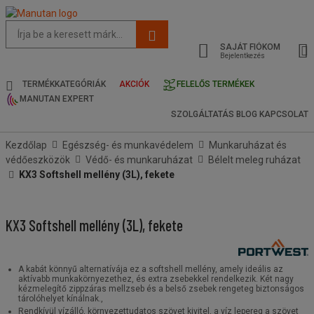
Az
oldal
SAJÁT FIÓKOM
javasolt
Bejelentkezés
tartalma
és
TERMÉKKATEGÓRIÁK
AKCIÓK
FELELŐS TERMÉKEK
keresési
MANUTAN EXPERT
előzmények
SZOLGÁLTATÁS
BLOG
KAPCSOLAT
menü
Kezdőlap
Egészség- és munkavédelem
Munkaruházat és
védőeszközök
Védő- és munkaruházat
Bélelt meleg ruházat
KX3 Softshell mellény (3L), fekete
KX3 Softshell mellény (3L), fekete
A kabát könnyű alternatívája ez a softshell mellény, amely ideális az
aktívabb munkakörnyezethez, és extra zsebekkel rendelkezik. Két nagy
kézmelegítő zippzáras mellzseb és a belső zsebek rengeteg biztonságos
tárolóhelyet kínálnak.,
Rendkívül vízálló, környezettudatos szövet kivitel, a víz lepereg a szövet