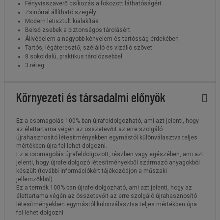
Fényvisszaverő csíkozás a fokozott láthatóságért
Zsinórral állítható szegély
Modern letisztult kialakítás
Belső zsebek a biztonságos tárolásért
Állvédelem a nagyobb kényelem és tartósság érdekében
Tartós, légáteresztő, szélálló és vízálló szövet
8 sokoldalú, praktikus tárolózsebbel
3 réteg
Környezeti és társadalmi előnyök
Ez a csomagolás 100%-ban újrafeldolgozható, ami azt jelenti, hogy
az élettartama végén az összetevőit az erre szolgáló
újrahasznosító létesítményekben egymástól különválasztva teljes
mértékben újra fel lehet dolgozni.
Ez a csomagolás újrafeldolgozott, részben vagy egészében, ami azt
jelenti, hogy újrafeldolgozó létesítményekből származó anyagokból
készült (további információkért tájékozódjon a műszaki
jellemzőkből).
Ez a termék 100%-ban újrafeldolgozható, ami azt jelenti, hogy az
élettartama végén az összetevőit az erre szolgáló újrahasznosító
létesítményekben egymástól különválasztva teljes mértékben újra
fel lehet dolgozni.