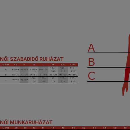
NŐI SZABADIDŐ RUHÁZAT
Méret
XS
S
M
L
XL
XXL
XXXL
104–
109–
114–
A
84–88
89–93
94–98
99–103
108
113
120
B
65–70
71–75
76–80
81–85
86–90
91–95
96–100
100–
105–
110–
115–
120–
C
90–94
95–99
104
109
114
119
125
NŐI MUNKARUHÁZAT
Méret
38
40
42
44
46
48
50
52
54
56
58
60