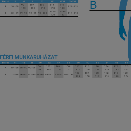
Méret
S
M
L
XL
XXL
XXXL
XXXXL
99–
104–
109–
114–
118–
A
94–98
122–126
103
108
113
118
122
104–
109–
B
84–89
89–93
94–98
99–103
114–118
108
113
FÉRFI MUNKARUHÁZAT
Méret
44
46
48
50
52
54
56
58
60
62
64
66
68
96–
100–
104–
108–
112–
116–
120–
124–
128–
132–
A
84–88
88–92
92–96
100
104
108
112
116
120
124
128
132
136
100–
104–
108–
112–
116–
120–
B
72–76
76–80
80–84
84–88
88–92
92–96
96–100
104
108
112
116
120
124