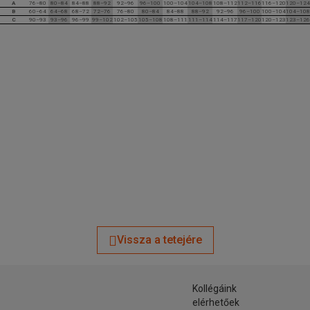
A
76–80
80–84
84–88
88–92
92–96
96–100
100–104
104–108
108–112
112–116
116–120
120–124
B
60–64
64–68
68–72
72–76
76–80
80–84
84–88
88–92
92–96
96–100
100–104
104–108
C
90–93
93–96
96–99
99–102
102–105
105–108
108–111
111–114
114–117
117–120
120–123
123–126
Vissza a tetejére
Kollégáink
elérhetőek