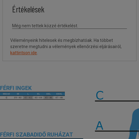
Véleményeink hitelesek és megbízhatóak. Ha többet
szeretne megtudni a vélemények ellenőrzési eljárásairól,
kattintson ide
.
FÉRFI INGEK
Méret
M
L
XL
XXL
XXXL
C
39–40
41–42
43–44
45–46
47–48
FÉRFI SZABADIDŐ RUHÁZAT