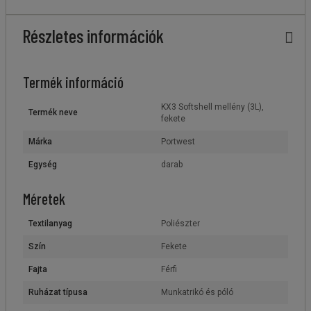
Részletes információk
Termék információ
KX3 Softshell mellény (3L),
Termék neve
fekete
Márka
Portwest
Egység
darab
Méretek
Textilanyag
Poliészter
Szín
Fekete
Fajta
Férfi
Ruházat típusa
Munkatrikó és póló