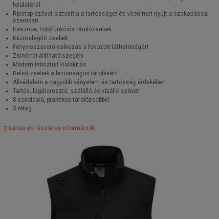
felületéről.
Ripstop szövet biztosítja a tartósságot és védelmet nyújt a szakadással
szemben
Hasznos, többfunkciós tárolózsebek
Kézmelegítő zsebek
Fényvisszaverő csíkozás a fokozott láthatóságért
Zsinórral állítható szegély
Modern letisztult kialakítás
Belső zsebek a biztonságos tárolásért
Állvédelem a nagyobb kényelem és tartósság érdekében
Tartós, légáteresztő, szélálló és vízálló szövet
8 sokoldalú, praktikus tárolózsebbel
3 réteg
Leírás és részletes információk