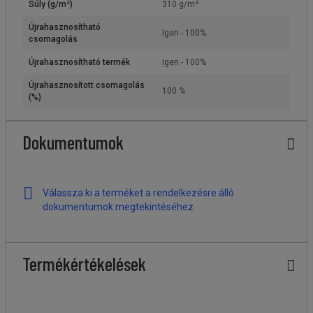
Súly (g/m²)
310 g/m²
Újrahasznosítható
Igen - 100%
csomagolás
Újrahasznosítható termék
Igen - 100%
Újrahasznosított csomagolás
100 %
(%)
Dokumentumok
Válassza ki a terméket a rendelkezésre álló
dokumentumok megtekintéséhez
Termékértékelések