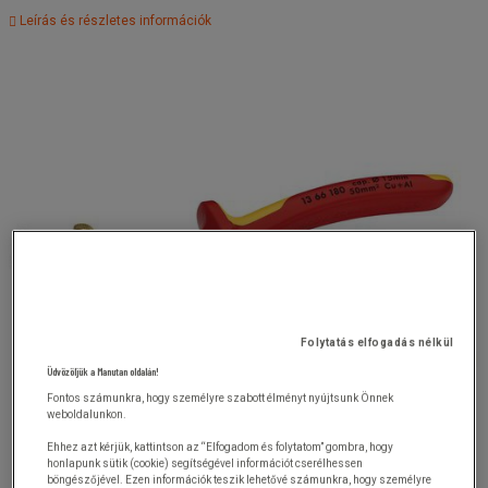
Leírás és részletes információk
Folytatás elfogadás nélkül
Üdvözöljük a Manutan oldalán!
Fontos számunkra, hogy személyre szabott élményt nyújtsunk Önnek
weboldalunkon.
Ehhez azt kérjük, kattintson az “Elfogadom és folytatom” gombra, hogy
honlapunk sütik (cookie) segítségével információt cserélhessen
böngészőjével. Ezen információk teszik lehetővé számunkra, hogy személyre