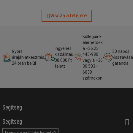
Vissza a tetejére
Kollégáink
elérhetőek
Ingyenes
a +36 23
Gyors
30 napos
kiszállítás
445-980
árajánlatkészítés,
visszavásá
38 000 Ft
vagy a +36
24 órán belül
garancia
felett
30 503-
6039
számokon
Segítség
Segítség