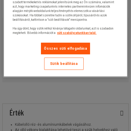
szabott termékeket és reklámokat jelenítsünk meg az Ön számára, valamint
azt, hogy marketing csapatunk és internetes partnereink ezen infomációk
alapján mérjék weboldalunk teljesítményét és elemezzék a vásárlási
szokásokat. Ha többet szeretne tudni a sütik céljáról, típusáról és azok
beállításáról, kattintson a "süti beállítások" menüpontra.
30 640,00 Ft
+ÁFA
Ha úgy dönt, hogy sütik nélkül kívánja látogatni oldalunkat, azt is szabadon
38 912,80 Ft
ÁFÁ-val
megteheti. Bővebb információt a
süti szabályzatunkban talál.
darab
Cikkszám:
1515392
Összes süti elfogadása
Kosárba
-
+
Sütik beállítása
Ajánlatkérés
Érték
Kábelolló réz- és alumíniumkábelek vágásához.
Az olló vékony kialakítása lehetővé teszi a szűk helyekhez való