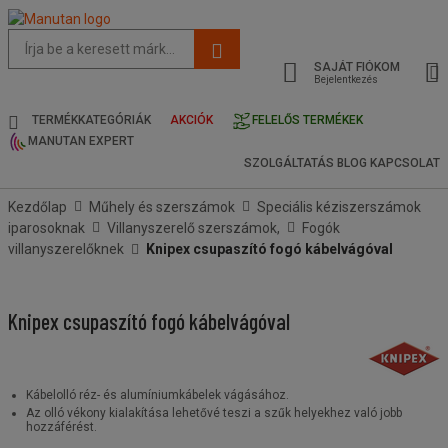
Az
oldal
SAJÁT FIÓKOM
javasolt
Bejelentkezés
tartalma
és
TERMÉKKATEGÓRIÁK
AKCIÓK
FELELŐS TERMÉKEK
keresési
MANUTAN EXPERT
előzmények
SZOLGÁLTATÁS
BLOG
KAPCSOLAT
menü
Kezdőlap
Műhely és szerszámok
Speciális kéziszerszámok
iparosoknak
Villanyszerelő szerszámok,
Fogók
villanyszerelőknek
Knipex csupaszító fogó kábelvágóval
Knipex csupaszító fogó kábelvágóval
Kábelolló réz- és alumíniumkábelek vágásához.
Az olló vékony kialakítása lehetővé teszi a szűk helyekhez való jobb
hozzáférést.