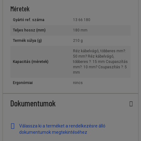
Méretek
Gyártó ref. száma
13 66 180
Teljes hossz (mm)
180 mm
Termék súlya (g)
210 g
Réz kábelvágó, többeres mm?:
50 mm? Réz kábelvágó,
Kapacitás (méretek)
többeres ?: 15 mm Csupaszítás
mm?: 10 mm? Csupaszítás ?: 5
mm
Ergonómiai
nincs
Dokumentumok
Válassza ki a terméket a rendelkezésre álló
dokumentumok megtekintéséhez