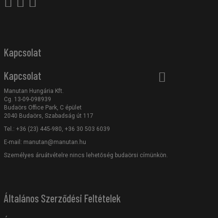
Kapcsolat
Kapcsolat
Manutan Hungária Kft.
Cg. 13-09-098939
Budaörs Office Park, C épület
2040 Budaörs, Szabadság út 117
Tel.: +36 (23) 445-980, +36 30 503 6039
E-mail:
manutan@manutan.hu
Személyes áruátvételre nincs lehetőség budaörsi címünkön.
Általános Szerződési Feltételek