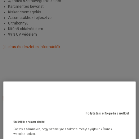
Ajándék szemüvegtartó zsinór
Karcmentes bevonat
Kisker csomagolás
Automatákhoz fejlesztve
Ultrakönnyű
Kitűnő oldalvédelem
99% UV védelem
Leírás és részletes információk
Folytatás elfogadás nélkül
Üdvözöljük a Manutan oldalán!
Fontos számunkra, hogy személyre szabott élményt nyújtsunk Önnek
weboldalunkon.