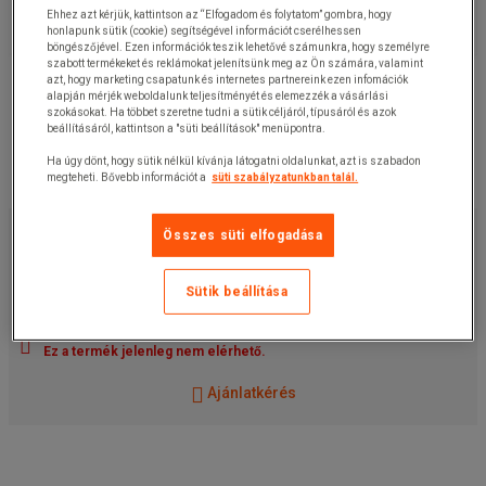
Ehhez azt kérjük, kattintson az “Elfogadom és folytatom” gombra, hogy
honlapunk sütik (cookie) segítségével információt cserélhessen
böngészőjével. Ezen információk teszik lehetővé számunkra, hogy személyre
szabott termékeket és reklámokat jelenítsünk meg az Ön számára, valamint
azt, hogy marketing csapatunk és internetes partnereink ezen infomációk
alapján mérjék weboldalunk teljesítményét és elemezzék a vásárlási
szokásokat. Ha többet szeretne tudni a sütik céljáról, típusáról és azok
beállításáról, kattintson a "süti beállítások" menüpontra.
Ha úgy dönt, hogy sütik nélkül kívánja látogatni oldalunkat, azt is szabadon
megteheti. Bővebb információt a
süti szabályzatunkban talál.
2 280,00 Ft
+ÁFA
Összes süti elfogadása
2 895,60 Ft
ÁFÁ-val
darab
Sütik beállítása
Cikkszám:
125412784MR
Ez a termék jelenleg nem elérhető.
Ajánlatkérés