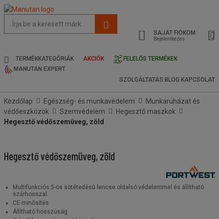
Az
oldal
SAJÁT FIÓKOM
javasolt
Bejelentkezés
tartalma
és
TERMÉKKATEGÓRIÁK
AKCIÓK
FELELŐS TERMÉKEK
keresési
MANUTAN EXPERT
előzmények
SZOLGÁLTATÁS
BLOG
KAPCSOLAT
menü
Kezdőlap
Egészség- és munkavédelem
Munkaruházat és
védőeszközök
Szemvédelem
Hegesztő maszkok
Hegesztő védőszemüveg, zöld
Hegesztő védőszemüveg, zöld
Multifunkciós 5-ös sötétedésű lencse oldalsó védelemmel és állítható
szárhosszal.
CE minősítés
Állítható hosszúság