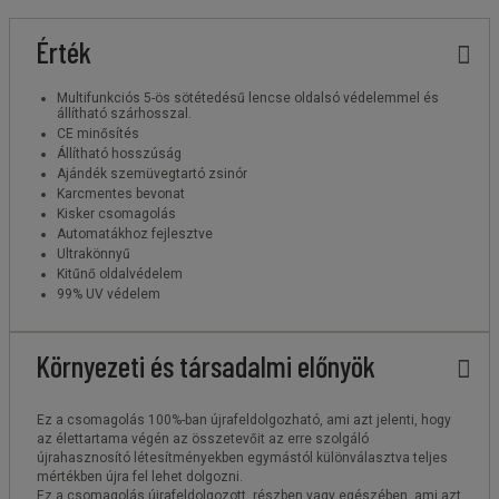
Érték
Multifunkciós 5-ös sötétedésű lencse oldalsó védelemmel és
állítható szárhosszal.
CE minősítés
Állítható hosszúság
Ajándék szemüvegtartó zsinór
Karcmentes bevonat
Kisker csomagolás
Automatákhoz fejlesztve
Ultrakönnyű
Kitűnő oldalvédelem
99% UV védelem
Környezeti és társadalmi előnyök
Ez a csomagolás 100%-ban újrafeldolgozható, ami azt jelenti, hogy
az élettartama végén az összetevőit az erre szolgáló
újrahasznosító létesítményekben egymástól különválasztva teljes
mértékben újra fel lehet dolgozni.
Ez a csomagolás újrafeldolgozott, részben vagy egészében, ami azt