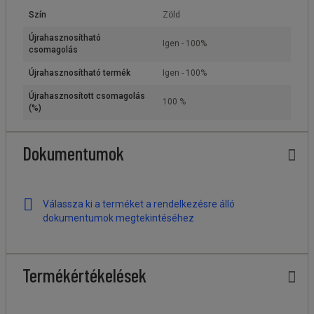
Szín
Zöld
Újrahasznosítható
Igen - 100%
csomagolás
Újrahasznosítható termék
Igen - 100%
Újrahasznosított csomagolás
100 %
(%)
Dokumentumok
Válassza ki a terméket a rendelkezésre álló
dokumentumok megtekintéséhez
Termékértékelések