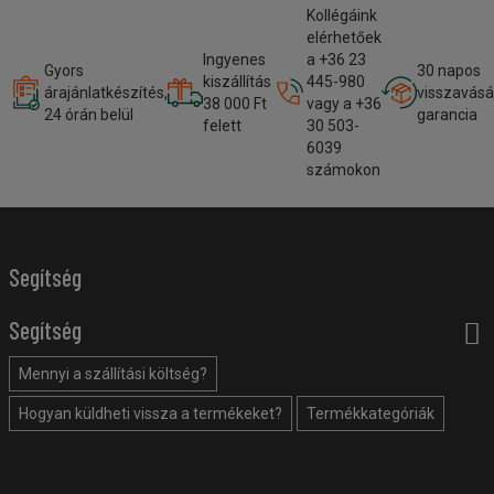
Kollégáink
elérhetőek
Ingyenes
a +36 23
Gyors
30 napos
kiszállítás
445-980
árajánlatkészítés,
visszavásá
38 000 Ft
vagy a +36
24 órán belül
garancia
felett
30 503-
6039
számokon
Segítség
Segítség
Mennyi a szállítási költség?
Hogyan küldheti vissza a termékeket?
Termékkategóriák