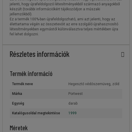
jelenti, hogy újrafeldolgozó létesítményekből származó anyagokból
készült (további információkért tájékozódjon a műszaki
jellemzőkből).
Ez a termék 100%-ban újrafeldolgozható, ami azt jelenti, hogy az
élettartama végén az összetevőit az erre szolgáló újrahasznosító
létesítményekben egymástól különválasztva teljes mértékben újra
fel lehet dolgozni.
Részletes információk
Termék információ
Termék neve
Hegesztő védőszemüveg, zöld
Márka
Portwest
Egység
darab
Katalógusoldal megtekintése
1999
Méretek