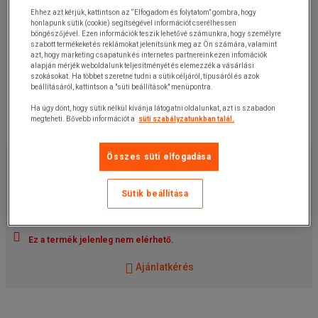
Ehhez azt kérjük, kattintson az “Elfogadom és folytatom” gombra, hogy
honlapunk sütik (cookie) segítségével információt cserélhessen
böngészőjével. Ezen információk teszik lehetővé számunkra, hogy személyre
szabott termékeket és reklámokat jelenítsünk meg az Ön számára, valamint
azt, hogy marketing csapatunk és internetes partnereink ezen infomációk
alapján mérjék weboldalunk teljesítményét és elemezzék a vásárlási
szokásokat. Ha többet szeretne tudni a sütik céljáról, típusáról és azok
beállításáról, kattintson a "süti beállítások" menüpontra.
Ha úgy dönt, hogy sütik nélkül kívánja látogatni oldalunkat, azt is szabadon
megteheti. Bővebb információt a
süti szabályzatunkban talál.
6 140,00 Ft
Összes süti elfogadása
+ÁFA
7 797,80 Ft
ÁFÁ-val
Sütik beállítása
darab
Cikkszám:
125405101MR
Ez a termék jelenleg nem elérhető.
Ajánlatkérés