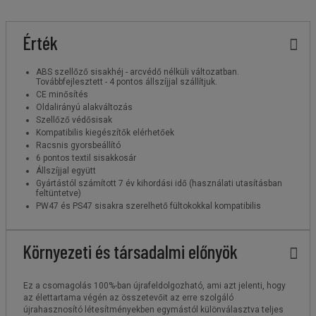
Érték
ABS szellőző sisakhéj - arcvédő nélküli változatban.
Továbbfejlesztett - 4 pontos állszíjjal szállítjuk.
CE minősítés
Oldalirányú alakváltozás
Szellőző védősisak
Kompatibilis kiegészítők elérhetőek
Racsnis gyorsbeállító
6 pontos textil sisakkosár
Állszíjjal együtt
Gyártástól számított 7 év kihordási idő (használati utasításban
feltüntetve)
PW47 és PS47 sisakra szerelhető fültokokkal kompatibilis
Környezeti és társadalmi előnyök
Ez a csomagolás 100%-ban újrafeldolgozható, ami azt jelenti, hogy
az élettartama végén az összetevőit az erre szolgáló
újrahasznosító létesítményekben egymástól különválasztva teljes