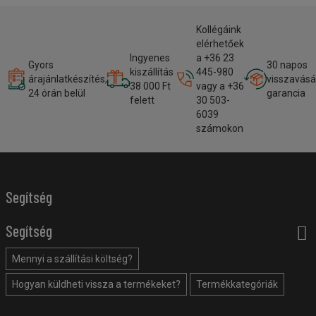
Kollégáink
elérhetőek
Ingyenes
a +36 23
Gyors
30 napos
kiszállítás
445-980
árajánlatkészítés,
visszavásá
38 000 Ft
vagy a +36
24 órán belül
garancia
felett
30 503-
6039
számokon
Segítség
Segítség
Mennyi a szállítási költség?
Hogyan küldheti vissza a termékeket?
Termékkategóriák