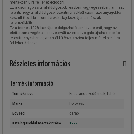
mértékben újra fel lehet dolgozni.
Ez a csomagolás újrafeldolgozott, részben vagy egészében, ami azt
jelenti, hogy újrafeldolgozó létesítményekből származó anyagokból
készült (további információkért tájékozódjon a műszaki
jellemzőkből).
Ez a termék 100%-ban újrafeldolgozható, ami azt jelenti, hogy az
élettartama végén az összetevőit az erre szolgáló újrahasznosító
létesítményekben egymástól különválasztva teljes mértékben újra
fel lehet dolgozni.
Részletes információk
Termék információ
Termék neve
Endurance védősisak, fehér
Márka
Portwest
Egység
darab
Katalógusoldal megtekintése
1999