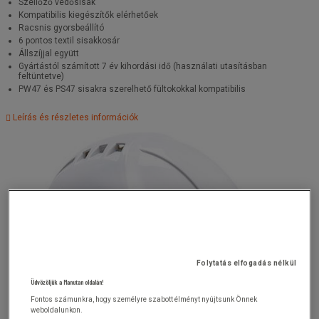
Szellőző védősisak
Kompatibilis kiegészítők elérhetőek
Racsnis gyorsbeállító
6 pontos textil sisakkosár
Állszíjjal együtt
Gyártástól számított 7 év kihordási idő (használati utasításban
feltüntetve)
PW47 és PS47 sisakra szerelhető fültokokkal kompatibilis
Leírás és részletes információk
Folytatás elfogadás nélkül
Üdvözöljük a Manutan oldalán!
Fontos számunkra, hogy személyre szabott élményt nyújtsunk Önnek
weboldalunkon.