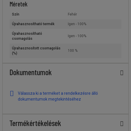
Méretek
Szín
Fehér
Újrahasznosítható termék
Igen - 100%
Újrahasznosítható
Igen - 100%
csomagolás
Újrahasznosított csomagolás
100 %
(%)
Dokumentumok
Válassza ki a terméket a rendelkezésre álló
dokumentumok megtekintéséhez
Termékértékelések