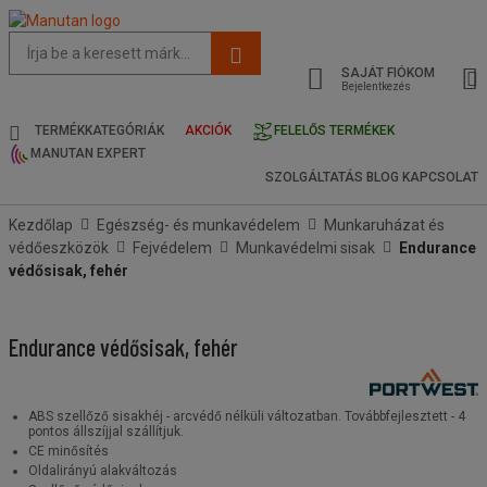
Az
oldal
SAJÁT FIÓKOM
javasolt
Bejelentkezés
tartalma
és
TERMÉKKATEGÓRIÁK
AKCIÓK
FELELŐS TERMÉKEK
keresési
MANUTAN EXPERT
előzmények
SZOLGÁLTATÁS
BLOG
KAPCSOLAT
menü
Kezdőlap
Egészség- és munkavédelem
Munkaruházat és
védőeszközök
Fejvédelem
Munkavédelmi sisak
Endurance
védősisak, fehér
Endurance védősisak, fehér
ABS szellőző sisakhéj - arcvédő nélküli változatban. Továbbfejlesztett - 4
pontos állszíjjal szállítjuk.
CE minősítés
Oldalirányú alakváltozás