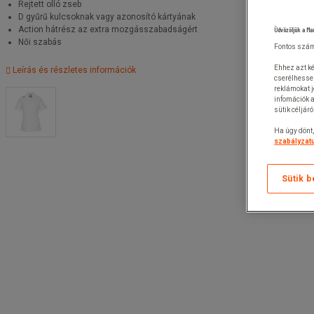
Rejtett olló zseb
D gyűrű kulcsoknak vagy azonosító kártyának
Action hátrész az extra mozgásszabadságért
Üdvözöljük a Ma
Női szabás
Fontos szám
Ehhez azt ké
Leírás és részletes információk
cserélhesse
reklámokat 
infomációk a
sütik céljár
Ha úgy dönt,
szabályzatu
Sütik b