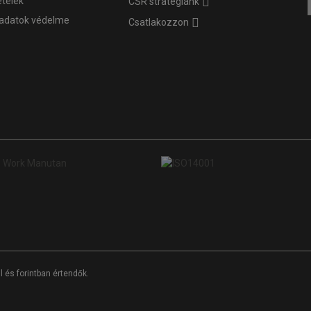
ételek
CSR stratégiánk
adatok védelme
Csatlakozzon
 és forintban értendők.