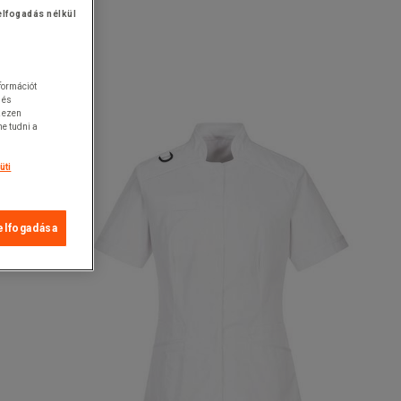
elfogadás nélkül
nformációt
 és
k ezen
e tudni a
üti
elfogadása