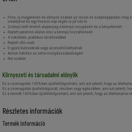
Friss, új megjelenés és előnyös szabás az orvosi és szépségápolási világ s
viselőjével és egy hosszú nap végén is jól néz ki.
2-irányú twill stretch alapanyag a könnyű mozgásért és a kényelemért.
Rejtett patentos elülső rész a könnyű hozzáférésért
4 sokoldalú, praktikus tárolózsebbel
Rejtett olló zseb
D gyűrű kulcsoknak vagy azonosító kártyának
Action hátrész az extra mozgásszabadságért
Női szabás
Környezeti és társadalmi előnyök
Ez a csomagolás 100%-ban újrafeldolgozható, ami azt jelenti, hogy az élettart
Ez a csomagolás újrafeldolgozott, részben vagy egészében, ami azt jelenti, ho
Ez a termék 100%-ban újrafeldolgozható, ami azt jelenti, hogy az élettartama 
Részletes információk
Termék információ