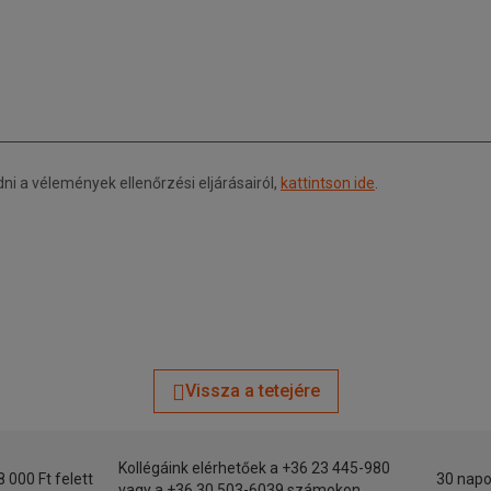
 a vélemények ellenőrzési eljárásairól,
kattintson ide
.
Vissza a tetejére
Kollégáink elérhetőek a +36 23 445-980
8 000 Ft felett
30 napo
vagy a +36 30 503-6039 számokon