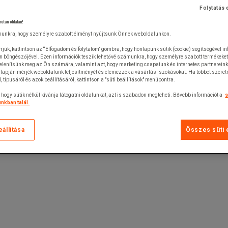
Folytatás 
nutan oldalán!
unkra, hogy személyre szabott élményt nyújtsunk Önnek weboldalunkon.
rjük, kattintson az “Elfogadom és folytatom” gombra, hogy honlapunk sütik (cookie) segítségével i
n böngészőjével. Ezen információk teszik lehetővé számunkra, hogy személyre szabott termékeket
jelenítsünk meg az Ön számára, valamint azt, hogy marketing csapatunk és internetes partnerein
lapján mérjék weboldalunk teljesítményét és elemezzék a vásárlási szokásokat. Ha többet szeretn
ól, típusáról és azok beállításáról, kattintson a "süti beállítások" menüpontra.
 hogy sütik nélkül kívánja látogatni oldalunkat, azt is szabadon megteheti. Bővebb információt a
s
nkban talál.
eállítása
Összes süti 