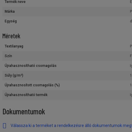
Termék neve
E
Márka
P
Egység
d
Méretek
Textilanyag
P
Szín
F
Újrahasznosítható csomagolás
I
Súly (g/m²)
1
Újrahasznosított csomagolás (%)
1
Újrahasznosítható termék
I
Dokumentumok
Válassza ki a terméket a rendelkezésre álló dokumentumok meg