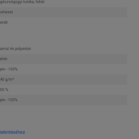
gészségügyi tunika, fehér
ortwest
arab
amut és polyester
ehér
gen - 100%
45 g/m²
00 %
gen - 100%
tekintéséhez