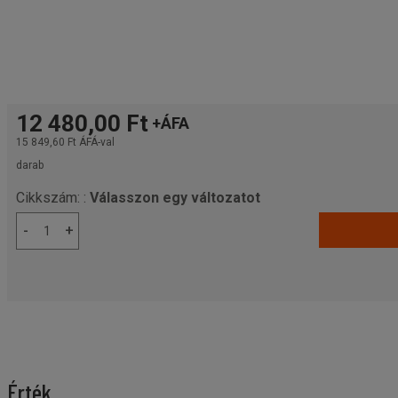
12 480,00 Ft
+ÁFA
15 849,60 Ft
ÁFÁ-val
darab
Cikkszám: :
Válasszon egy változatot
-
+
Érték