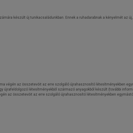
zámára készült új tunikacsaládunkban. Ennek a ruhadarabnak a kényelmét az új, 
ama végén az összetevőit az erre szolgáló újrahasznosító létesítményekben egymá
gy újrafeldolgozó létesítményekből származó anyagokból készült (további inform
végén az összetevőit az erre szolgáló újrahasznosító létesítményekben egymástól 