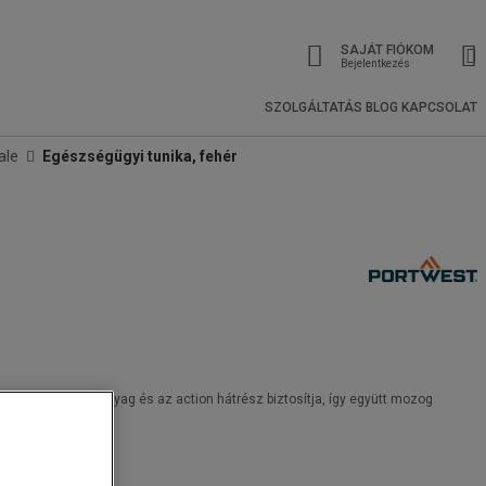
SAJÁT FIÓKOM
Bejelentkezés
SZOLGÁLTATÁS
BLOG
KAPCSOLAT
ale
Egészségügyi tunika, fehér
könnyű, stretch anyag és az action hátrész biztosítja, így együtt mozog