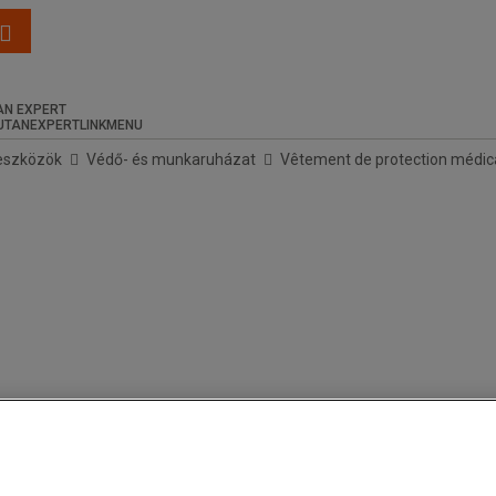
N EXPERT
eszközök
Védő- és munkaruházat
Vêtement de protection médic
zámára készült új tunikacsaládunkban. Ennek a ruhadarabnak a kényelmét az új, 