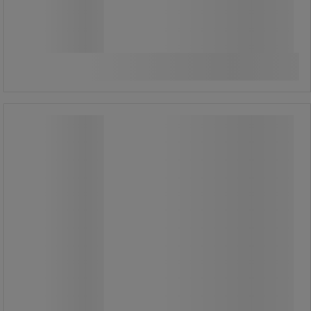
3 220,00 Ft
ÁFA nélkül
4 089,40 Ft ÁFÁ-val együtt
készlet
Összehasonlítás
További 2 variáns
Classic JC LED izzók, foglalat: G9, 2,5
W
Classic JC LED izzók, foglalat: G9, 2,5
W
Energiatakarékos LED izzók tartós
műanyag házzal, G9-es foglalatba.
Minimális hősugárzás rendkívül
hosszú élettartammal.