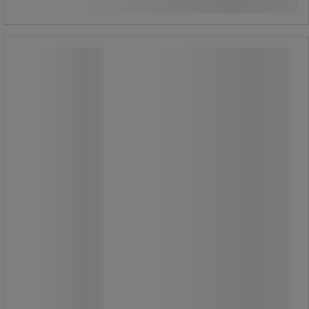
Emos Classic Mini Globe LED izzó, 5
W, E14
Emos Classic Mini Globe LED izzó, 5
W, E14
3 db-os Classic Mini Globe LED izzó
készlet.