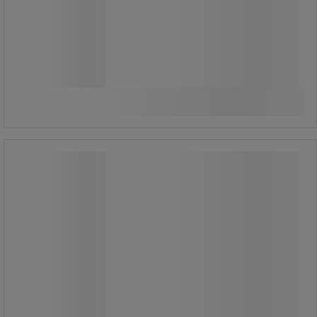
2 120,00 Ft
ÁFA nélkül
2 692,40 Ft ÁFÁ-val együtt
darab
Összehasonlítás
További 2 variáns
Classic JC LED izzók, foglalat: G9, 4
W, 2 db
Classic JC LED izzók, foglalat: G9, 4
W, 2 db
Két darabos energiatakarékos LED
izzó-készlet G9-es foglalatba.