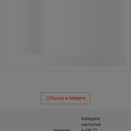
4 890,00 Ft
ÁFA nélkül
6 210,30 Ft ÁFÁ-val együtt
darab
Összehasonlítás
További 2 variáns
Vissza a tetejére
Kollégáink
elérhetőek
Ingyenes
a +36 23