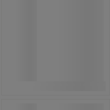
2 090,00 Ft
ÁFA nélkül
2 654,30 Ft ÁFÁ-val együtt
darab
Összehasonlítás
További 2 variáns
Emos Classic JC LED izzó, 4,5 W, E14