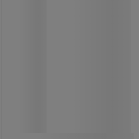
süllyesztett lámpák kiegészítő
fényforrásaként vagy dekoratív
világításként.
22 W-os halogén izzó kiváltására.
Meleg fehér vagy semleges fehér
fényű kivitelben kapható.
1 260,00 Ft
ÁFA nélkül
1 600,20 Ft ÁFÁ-val együtt
darab
Összehasonlítás
További 2 variáns