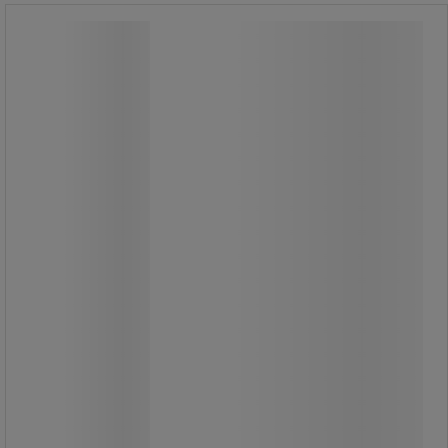
Emos Classic MR16 LED izzó, 4,5 W,
GU5,3
Emos Classic MR16 LED izzó, 4,5 W,
GU5,3
LED izzó GU5,3 foglalattal.