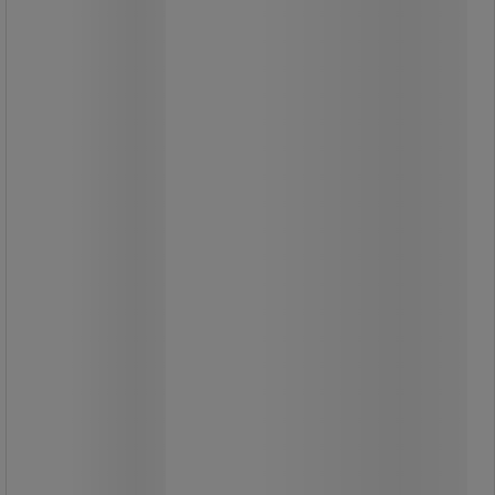
Emos Classic JC LED izzó, 4,5 W, E14
LED izzó E14 foglalattal fali
lámpákhoz.