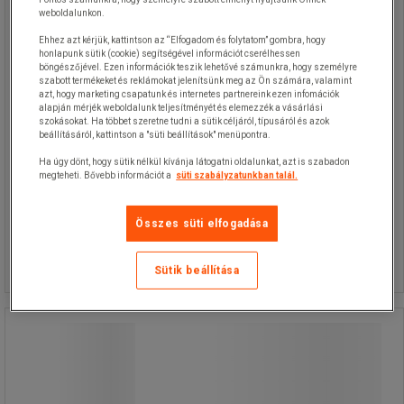
weboldalunkon.
Ehhez azt kérjük, kattintson az “Elfogadom és folytatom” gombra, hogy
honlapunk sütik (cookie) segítségével információt cserélhessen
böngészőjével. Ezen információk teszik lehetővé számunkra, hogy személyre
szabott termékeket és reklámokat jelenítsünk meg az Ön számára, valamint
azt, hogy marketing csapatunk és internetes partnereink ezen infomációk
alapján mérjék weboldalunk teljesítményét és elemezzék a vásárlási
szokásokat. Ha többet szeretne tudni a sütik céljáról, típusáról és azok
beállításáról, kattintson a "süti beállítások" menüpontra.
Ha úgy dönt, hogy sütik nélkül kívánja látogatni oldalunkat, azt is szabadon
6 360,00 Ft
ÁFA nélkül
megteheti. Bővebb információt a
süti szabályzatunkban talál.
8 077,20 Ft ÁFÁ-val együtt
készlet
Összes süti elfogadása
Összehasonlítás
További 2 variáns
Sütik beállítása
Filament A60 LED izzók, foglalat: E27,
5 W
Filament A60 LED izzók, foglalat: E27,