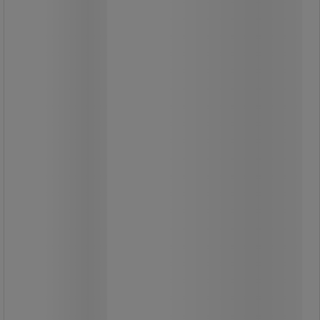
A flicker-free funkció villogásmentes
működést biztosít.
Ideális megoldás álmennyezetbe
süllyesztett lámpák kiegészítő
fényforrásaként vagy dekoratív
világításként.
32 W-os halogén izzó kiváltására.
Meleg fehér vagy semleges fehér
fényű kivitelben kapható.
1 550,00 Ft
ÁFA nélkül
1 968,50 Ft ÁFÁ-val együtt
darab