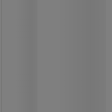
Minimális hősugárzás rendkívül
hosszú élettartammal.
A flicker-free funkció villogásmentes
működést biztosít.
Ideális megoldás álmennyezetbe
süllyesztett lámpák kiegészítő
fényforrásaként vagy dekoratív
világításként.
40 W-os halogén izzó kiváltására.
Meleg fehér vagy semleges fehér
fényű kivitelben kapható.