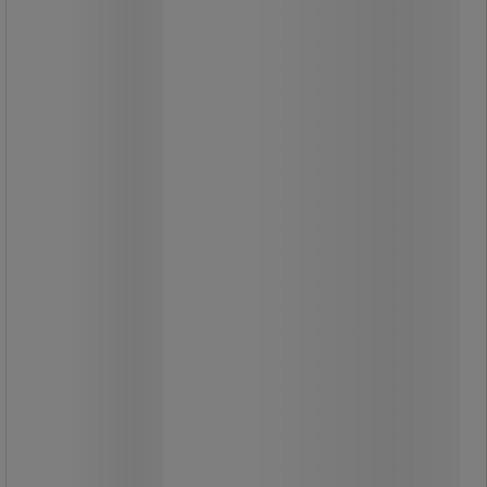
Emos Simmi LED spotlámpák, ezüst, 5
W
Süllyesztett, ezüst, kerek kivitelű
spotlámpák.
A lámpa max. 25°-al forgatható és
dönthető.
A diffúzor 100°-os szögben világítja
meg a teret, intenzív, ám nem vakító
fénysugárral.
A lámpatest tartós alumínium,
szálcsiszolt nikkel felülettel.
Egyszerűen szerelhető gipszkartonra
vagy fára.