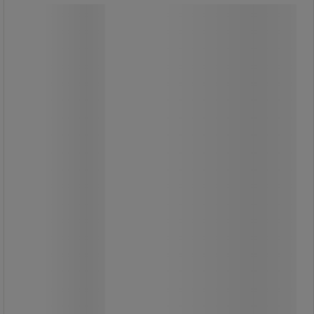
Emos Classic A60 LED izzó, 10,7 W,
E27
Emos Classic A60 LED izzó, 10,7 W,
E27
3 db-os LED izzó készlet.