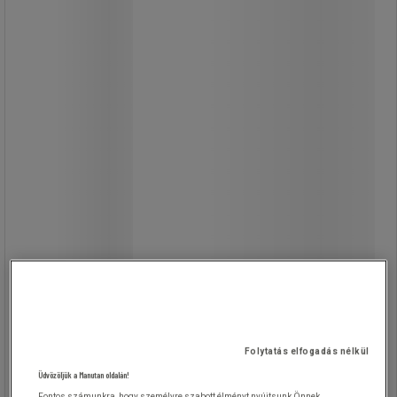
Filament A60 LED izzók, foglalat: E27,
5 W, 3 db
Három darabos készlet új
technológiájú, minőségi LED chipekkel
szerelt A energiaosztályú izzókkal.
Akár 40%-os megtakarítás a
szokványos filament izzókhoz képest.
Az izzók élettartama eléri az 50 000
órát.
Közönséges E27-es foglalatba.
Az izzók két, meleg fehér vagy
semleges fehér változatban
kaphatók.
75 W-os hagyományos izzók
kiváltására.
Folytatás elfogadás nélkül
Üdvözöljük a Manutan oldalán!
Fontos számunkra, hogy személyre szabott élményt nyújtsunk Önnek