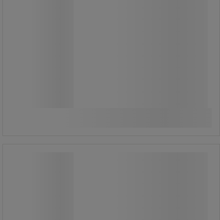
2 420,00 Ft
ÁFA nélkül
3 073,40 Ft ÁFÁ-val együtt
darab
Összehasonlítás
További 2 variáns
Filament A60 LED izzó, foglalat: E27,
3,8 W, 3 db
Filament A60 LED izzó, foglalat: E27,
3,8 W, 3 db