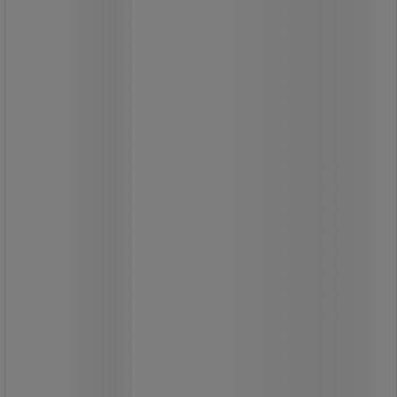
Forgatható spotlámpa
energiatakarékos LED-ekkel.
A lámpa max. 25°-al forgatható és
dönthető.
A diffúzor 100°-os szögben világítja
meg a teret, intenzív, ám nem vakító
fénysugárral.
Strapabíró, fehér színű műanyagból
készült, kis össztömeggel.
Egyszerűen szerelhető gipszkartonra
vagy fára.