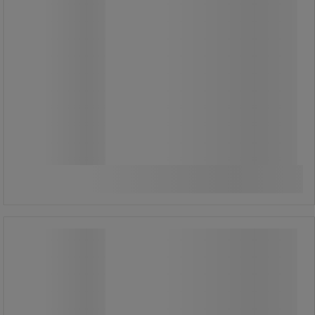
3 980,00 Ft
ÁFA nélkül
5 054,60 Ft ÁFÁ-val együtt
darab
Összehasonlítás
További 2 variáns
Emos Simmi LED spotlámpák, fehér, 5
W
Emos Simmi LED spotlámpák, fehér, 5
W