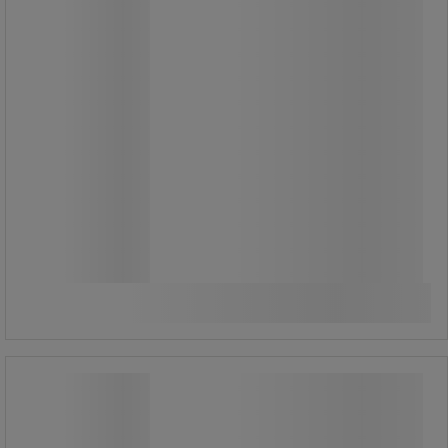
2 660,00 Ft
ÁFA nélkül
3 378,20 Ft ÁFÁ-val együtt
darab
Összehasonlítás
További 2 variáns
Emos Simmi LED spotlámpák, ezüst, 5
W