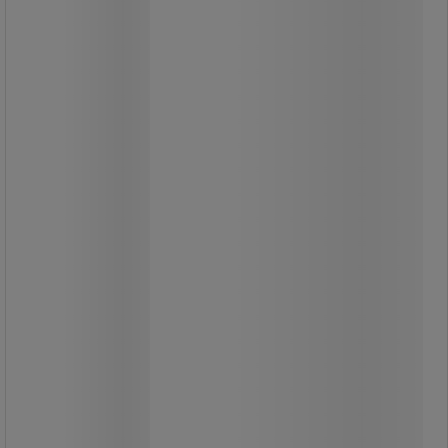
5 W
Új technológiájú, Ultra Efficient (ultra
hatékony), minőségi LED chipekkel
szerelt A energiaosztályú izzók.
Akár 40%-os megtakarítás a
szokványos filament izzókhoz képest.
Az izzók élettartama eléri az 50 000
órát.
Hagyományos E27-es foglalatba.
Az izzók két, meleg fehér vagy
semleges fehér változatban
kaphatók.
75 W-os hagyományos izzó
kiváltására.