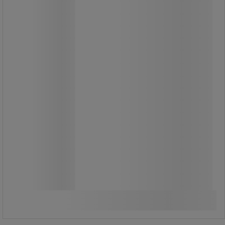
2 460,00 Ft
ÁFA nélkül
3 124,20 Ft ÁFÁ-val együtt
készlet
Összehasonlítás
Kosárba
-
+