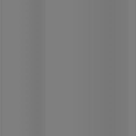
Három darabos készlet új
technológiájú, minőségi LED chipekkel
szerelt A energiaosztályú izzókkal.
Akár 40%-os megtakarítás a
szokványos filament izzókhoz képest.
Az izzók élettartama eléri az 50 000
órát.
Hagyományos E27-es foglalatba.
Az izzók két, meleg fehér vagy
semleges fehér változatban
kaphatók.