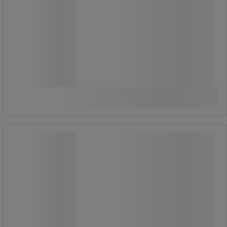
6 060,00 Ft
ÁFA nélkül
7 696,20 Ft ÁFÁ-val együtt
készlet
Összehasonlítás
További 2 variáns
Filament A60 LED izzók, foglalat: E27,
3,8 W
Filament A60 LED izzók, foglalat: E27,
3,8 W