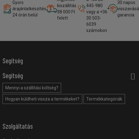
Gyors
30 napos
kiszállítás
445-980
árajánlatkészítés,
visszavásá
38 000 Ft
vagy a +36
24 órán belül
garancia
felett
30 503-
6039
számokon
Segítség
Segítség
Mennyi a szállítási költség?
Hogyan küldheti vissza a termékeket?
Termékkategóriák
Szolgáltatás