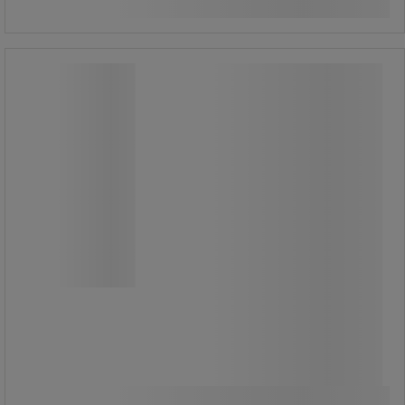
Izzószálas LED izzó, 6,2 W, E27 talp
Izzószálas LED izzó, 6,2 W, E27 talp
Standard LED E27 izzó. Hosszú
élettartam: akár 15 000 óra.
Megvilágítási szög akár 320°. LED izzó
- higany, UV sugárzás és infravörös
sugárzás nélküli fény.
2 310,00 Ft
ÁFA nélkül
Összehasonlítás
2 933,70 Ft ÁFÁ-val együtt
darab
Kosárba
-
+