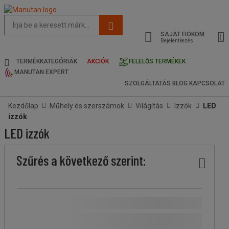
Az
oldal
SAJÁT FIÓKOM
javasolt
Bejelentkezés
tartalma
és
TERMÉKKATEGÓRIÁK
AKCIÓK
FELELŐS TERMÉKEK
keresési
MANUTAN EXPERT
előzmények
SZOLGÁLTATÁS
BLOG
KAPCSOLAT
menü
Kezdőlap
Műhely és szerszámok
Világítás
Izzók
LED
izzók
LED izzók
Ár
Kevesebb
Felsőbb
Stock
Márka
Foglalat
Fény
Szűrés a következő szerint:
köteg
köteg
típusa
színe
Ár
Több,
Fazetta
Több, mint 500 Ft
(
14
)
mint
értéke