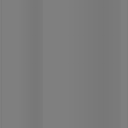
Új technológiájú, Ultra Efficient (ultra
hatékony), minőségi LED chipekkel
szerelt A energiaosztályú izzók.
Akár 40%-os megtakarítás a
szokványos filament izzókhoz képest.
Az izzók élettartama eléri az 50 000
órát.
Hagyományos E27-es foglalatba.
Az izzók két, meleg fehér vagy
semleges fehér változatban
kaphatók.