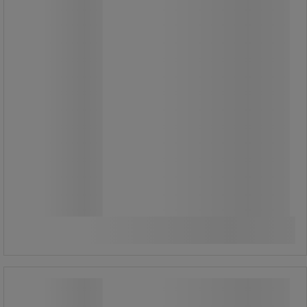
4 920,00 Ft
ÁFA nélkül
6 248,40 Ft ÁFÁ-val együtt
készlet
Összehasonlítás
Kosárba
-
+
Filament A60 LED izzók, foglalat: E27,
5 W, 3 db