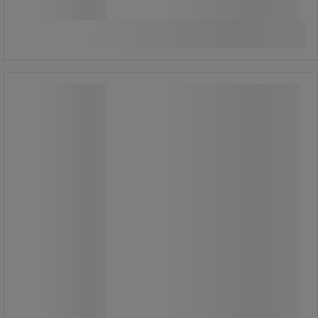
Összehasonlítás
Kosárba
-
+
Classic JC LED izzók, foglalat: G9, 1,9
W
Classic JC LED izzók, foglalat: G9, 1,9
W
Energiatakarékos LED izzók tartós
műanyag házzal, G9-es foglalatba.
Minimális hősugárzás rendkívül
hosszú élettartammal.
A flicker-free funkció villogásmentes
működést biztosít.
Ideális megoldás álmennyezetbe