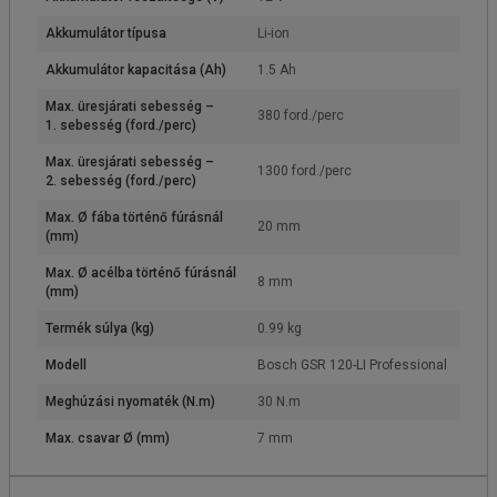
Akkumulátor típusa
Li-ion
Akkumulátor kapacitása (Ah)
1.5 Ah
Max. üresjárati sebesség –
380 ford./perc
1. sebesség (ford./perc)
Max. üresjárati sebesség –
1300 ford./perc
2. sebesség (ford./perc)
Max. Ø fába történő fúrásnál
20 mm
(mm)
Max. Ø acélba történő fúrásnál
8 mm
(mm)
Termék súlya (kg)
0.99 kg
Modell
Bosch GSR 120-LI Professional
Meghúzási nyomaték (N.m)
30 N.m
Max. csavar Ø (mm)
7 mm