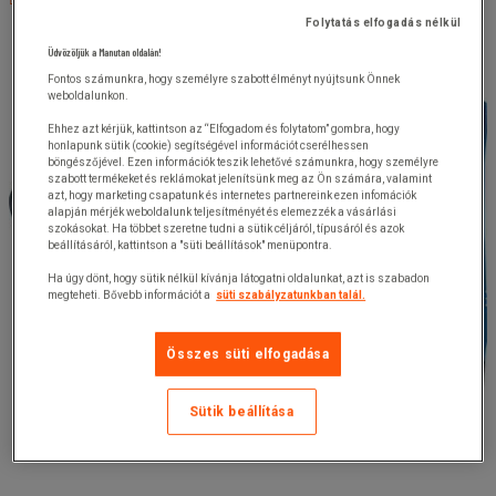
Folytatás elfogadás nélkül
Üdvözöljük a Manutan oldalán!
Fontos számunkra, hogy személyre szabott élményt nyújtsunk Önnek
weboldalunkon.
Ehhez azt kérjük, kattintson az “Elfogadom és folytatom” gombra, hogy
honlapunk sütik (cookie) segítségével információt cserélhessen
böngészőjével. Ezen információk teszik lehetővé számunkra, hogy személyre
szabott termékeket és reklámokat jelenítsünk meg az Ön számára, valamint
azt, hogy marketing csapatunk és internetes partnereink ezen infomációk
alapján mérjék weboldalunk teljesítményét és elemezzék a vásárlási
szokásokat. Ha többet szeretne tudni a sütik céljáról, típusáról és azok
beállításáról, kattintson a "süti beállítások" menüpontra.
Ha úgy dönt, hogy sütik nélkül kívánja látogatni oldalunkat, azt is szabadon
megteheti. Bővebb információt a
süti szabályzatunkban talál.
Összes süti elfogadása
Sütik beállítása