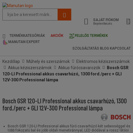
Az
oldal
SAJÁT FIÓKOM
javasolt
Bejelentkezés
tartalma
és
TERMÉKKATEGÓRIÁK
AKCIÓK
FELELŐS TERMÉKEK
keresési
MANUTAN EXPERT
előzmények
SZOLGÁLTATÁS
BLOG
KAPCSOLAT
menü
Kezdőlap
Műhely és szerszámok
Elektromos kéziszerszámok
Akkus kéziszerszámok
Akkus fúrócsavarozók
Bosch GSR
120-LI Professional akkus csavarhúzó, 1300 ford./perc + GLI
12V-300 Professional lámpa
Bosch GSR 120-LI Professional akkus csavarhúzó, 1300
ford./perc + GLI 12V-300 Professional lámpa
Bosch GSR 120-LI Professional akkus fúró csavarhúzó két sebességgel és
több fokozatú bal és jobb oldali menetiránnyal, LED diódával a rossz látási