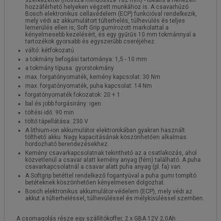
hozzáférhető helyeken végzett munkához is. A csavarhúzó
Bosch elektronikus cellavédelem (ECP) funkcióval rendelkezik,
mely védi az akkumulátort túlterhelés, túlhevülés és teljes
lemerülés ellen is, Soft Grip gumírozott markolattal a
kényelmesebb kezelésért, és egy gyűrűs 10 mm tokmánnyal a
tartozékok gyorsabb és egyszerűbb cseréjéhez.
váltó: kétfokozatú
a tokmány befogási tartománya: 1,5 - 10 mm
a tokmány típusa: gyorstokmány
max. forgatónyomaték, kemény kapcsolat: 30 Nm
max. forgatónyomaték, puha kapcsolat: 14 Nm
forgatónyomaték fokozatok: 20 + 1
bal és jobb forgásirány: igen
töltési idő: 90 min
töltő tápellátása: 230 V
A lithium-ion akkumulátor elektronikában gyakran használt
tölthető akku. Nagy kapacitásának köszönhetően alkalmas
hordozható berendezésekhez.
Kemény csavarkapcsolatnak tekinthető az a csatlakozás, ahol
közvetlenül a csavar alatt kemény anyag (fém) található. A puha
csavarkapcsolatnál a csavar alatt puha anyag (pl. fa) van.
A Softgrip betéttel rendelkező fogantyúval a puha gumi tompító
betéteknek köszönhetően kényelmesen dolgozhat.
Bosch elektronikus akkumulátor-védelem (ECP), mely védi az
akkut a túlterheléssel, túlhevüléssel és mélykisüléssel szemben.
A csomagolás része egy szállítókoffer, 2 x GBA 12V 2,0Ah