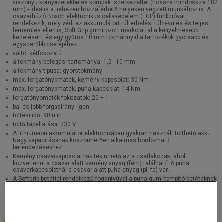
viszonyú környezetekbe és kompakt szerkezettel (hossza mindössze 182
mm) - ideális a nehezen hozzáférhető helyeken végzett munkához is. A
csavarhúzó Bosch elektronikus cellavédelem (ECP) funkcióval
rendelkezik, mely védi az akkumulátort túlterhelés, túlhevülés és teljes
lemerülés ellen is, Soft Grip gumírozott markolattal a kényelmesebb
kezelésért, és egy gyűrűs 10 mm tokmánnyal a tartozékok gyorsabb és
egyszerűbb cseréjéhez.
váltó: kétfokozatú
a tokmány befogási tartománya: 1,5 - 10 mm
a tokmány típusa: gyorstokmány
max. forgatónyomaték, kemény kapcsolat: 30 Nm
max. forgatónyomaték, puha kapcsolat: 14 Nm
forgatónyomaték fokozatok: 20 + 1
bal és jobb forgásirány: igen
töltési idő: 90 min
töltő tápellátása: 230 V
A lithium-ion akkumulátor elektronikában gyakran használt tölthető akku.
Nagy kapacitásának köszönhetően alkalmas hordozható
berendezésekhez.
Kemény csavarkapcsolatnak tekinthető az a csatlakozás, ahol
közvetlenül a csavar alatt kemény anyag (fém) található. A puha
csavarkapcsolatnál a csavar alatt puha anyag (pl. fa) van.
A Softgrip betéttel rendelkező fogantyúval a puha gumi tompító betéteknek
köszönhetően kényelmesen dolgozhat.
Bosch elektronikus akkumulátor-védelem (ECP), mely védi az akkut a
túlterheléssel, túlhevüléssel és mélykisüléssel szemben.
Leírás és részletes információk