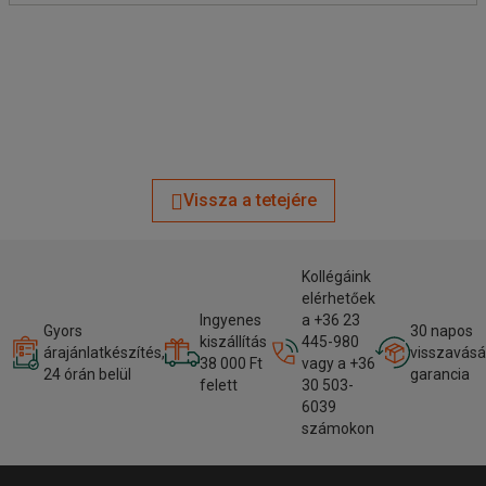
Vissza a tetejére
Kollégáink
elérhetőek
Ingyenes
a +36 23
Gyors
30 napos
kiszállítás
445-980
árajánlatkészítés,
visszavásá
38 000 Ft
vagy a +36
24 órán belül
garancia
felett
30 503-
6039
számokon