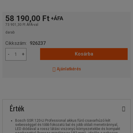
58 190,00 Ft
+ÁFA
73 901,30 Ft
ÁFÁ-val
darab
Cikkszám:
926237
Kosárba
-
+
Ajánlatkérés
Érték
Bosch GSR 120-LI Professional akkus fúró csavarhúzó két
sebességgel és több fokozatú bal és jobb oldali menetiránnyal,
LED diódával a rossz látási viszonyú környezetekbe és kompakt
szerkezettel (hossza mindössze 182 mm) - ideális a nehezen