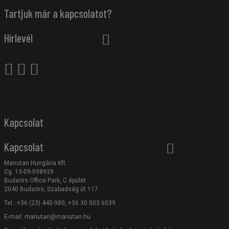
Tartjuk már a kapcsolatot?
Hírlevél
Kapcsolat
Kapcsolat
Manutan Hungária Kft.
Cg. 13-09-098939
Budaörs Office Park, C épület
2040 Budaörs, Szabadság út 117
Tel.: +36 (23) 445-980, +36 30 503 6039
E-mail:
manutan@manutan.hu