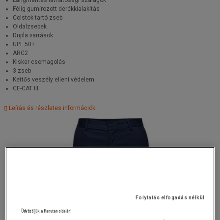
Lángmentes láthatósági szalagok
Félig gumírozott derékkialakítás
Colstok tartó zseb
Oldalzsebek
Dupla varrások
UPF 50+
ARC2
Kisker csomagolás
3 zseb
Kettős veszély elleni védelem
CE-CAT III
Leírás és részletes információk
Folytatás elfogadás nélkül
Üdvözöljük a Manutan oldalán!