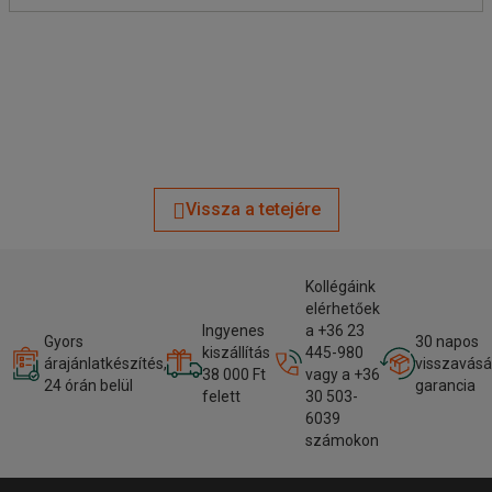
Vissza a tetejére
Kollégáink
elérhetőek
Ingyenes
a +36 23
Gyors
30 napos
kiszállítás
445-980
árajánlatkészítés,
visszavásá
38 000 Ft
vagy a +36
24 órán belül
garancia
felett
30 503-
6039
számokon