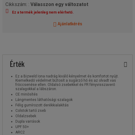
Cikkszám: :
Válasszon egy változatot
Ez a termék jelenleg nem elérhető.
Ajánlatkérés
Érték
Ez a Bizweld Iona nadrág kiváló kényelmet és komfortot nyújt.
Kiemelkedő védelmet biztosít a sugárzó hő és az olvadt vas
fröccsenése ellen. Oldalsó zsebekkel és FR fényvisszaverő
szalagokkal a lábszáron.
CE minősítés
Lángmentes láthatósági szalagok
Félig gumírozott derékkialakítás
Colstok tartó zseb
Oldalzsebek
Dupla varrások
UPF 50+
ARC2