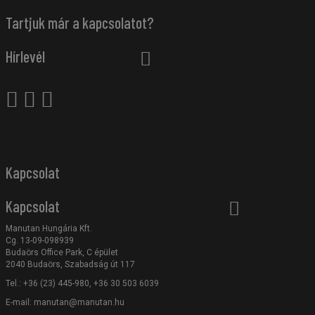
Tartjuk már a kapcsolatot?
Hírlevél
Kapcsolat
Kapcsolat
Manutan Hungária Kft.
Cg. 13-09-098939
Budaörs Office Park, C épület
2040 Budaörs, Szabadság út 117
Tel.: +36 (23) 445-980, +36 30 503 6039
E-mail:
manutan@manutan.hu