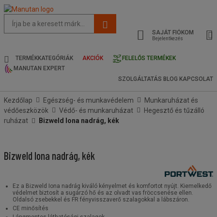
Az
oldal
SAJÁT FIÓKOM
javasolt
Bejelentkezés
tartalma
és
TERMÉKKATEGÓRIÁK
AKCIÓK
FELELŐS TERMÉKEK
keresési
MANUTAN EXPERT
előzmények
SZOLGÁLTATÁS
BLOG
KAPCSOLAT
menü
Kezdőlap
Egészség- és munkavédelem
Munkaruházat és
védőeszközök
Védő- és munkaruházat
Hegesztő és tűzálló
ruházat
Bizweld Iona nadrág, kék
Bizweld Iona nadrág, kék
Ez a Bizweld Iona nadrág kiváló kényelmet és komfortot nyújt. Kiemelkedő
védelmet biztosít a sugárzó hő és az olvadt vas fröccsenése ellen.
Oldalsó zsebekkel és FR fényvisszaverő szalagokkal a lábszáron.
CE minősítés