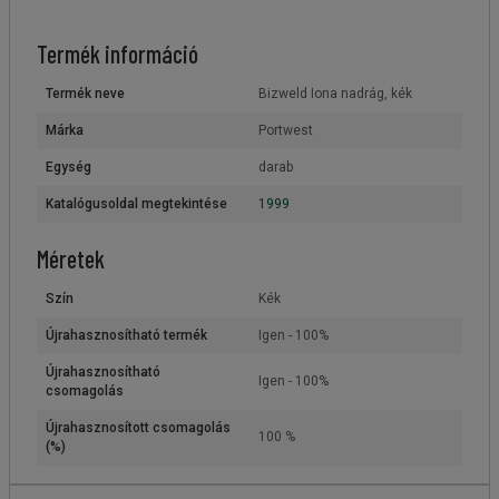
Termék információ
Termék neve
Bizweld Iona nadrág, kék
Márka
Portwest
Egység
darab
Katalógusoldal megtekintése
1999
Méretek
Szín
Kék
Újrahasznosítható termék
Igen - 100%
Újrahasznosítható
Igen - 100%
csomagolás
Újrahasznosított csomagolás
100 %
(%)