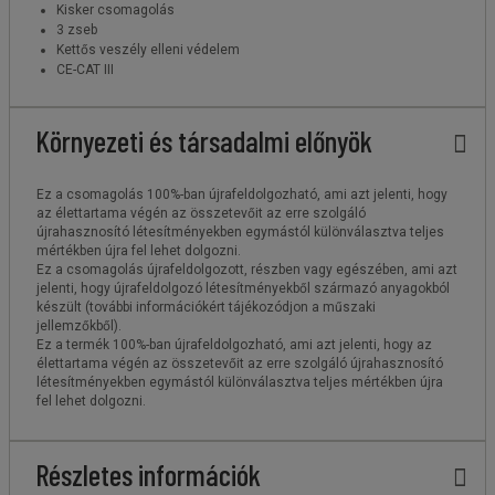
Kisker csomagolás
3 zseb
Kettős veszély elleni védelem
CE-CAT III
Környezeti és társadalmi előnyök
Ez a csomagolás 100%-ban újrafeldolgozható, ami azt jelenti, hogy
az élettartama végén az összetevőit az erre szolgáló
újrahasznosító létesítményekben egymástól különválasztva teljes
mértékben újra fel lehet dolgozni.
Ez a csomagolás újrafeldolgozott, részben vagy egészében, ami azt
jelenti, hogy újrafeldolgozó létesítményekből származó anyagokból
készült (további információkért tájékozódjon a műszaki
jellemzőkből).
Ez a termék 100%-ban újrafeldolgozható, ami azt jelenti, hogy az
élettartama végén az összetevőit az erre szolgáló újrahasznosító
létesítményekben egymástól különválasztva teljes mértékben újra
fel lehet dolgozni.
Részletes információk