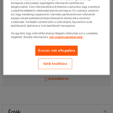
honlapunk sütik (cookie) segítségével információt cserélhessen
böngészőjével. Ezen információk teszik lehetővé számunkra, hogy személyre
szabott termékeket és reklámokat jelenítsünk meg az Ön számára, valamint
azt, hogy marketing csapatunk és internetes partnereink ezen infomációk
alapján mérjék weboldalunk teljesítményét és elemezzék a vásárlási
szokásokat. Ha többet szeretne tudni a sütik céljáról, típusáról és azok
beállításáról, kattintson a "süti beállítások" menüpontra.
17 130,00 Ft
Ha úgy dönt, hogy sütik nélkül kívánja látogatni oldalunkat, azt is szabadon
+ÁFA
megteheti. Bővebb információt a
süti szabályzatunkban talál.
21 755,10 Ft
ÁFÁ-val
darab
Összes süti elfogadása
Cikkszám:
125400470MR
Sütik beállítása
Kosárba
-
+
Ajánlatkérés
Érték