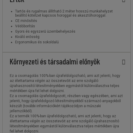
Tartós és rugalmas állítható 2 méter hosszú munkahelyzet
beállító kötélzet kapcsos horoggal és akasztóhoroggal.
CE minősítés
Védőborítás
Gyors és egyszerű üzembehelyezés
Kiváló erősség
Ergonomikus és sokoldalú
Környezeti és társadalmi előnyök
Ez a csomagolás 100%-ban újrafeldolgozható, ami azt jelenti, hogy
az élettartama végén az összetevőit az erre szolgáló
újrahasznosító létesítményekben egymástól különválasztva teljes
mértékben újra fel lehet dolgozni.
Ez a csomagolás újrafeldolgozott, részben vagy egészében, ami azt
jelenti, hogy újrafeldolgozó létesítményekből származó anyagokból
készült (további információkért tájékozódjon a műszaki
jellemzőkből).
Ez a termék 100%-ban újrafeldolgozható, ami azt jelenti, hogy az
élettartama végén az összetevőit az erre szolgáló újrahasznosító
létesítményekben egymástól különválasztva teljes mértékben újra
fel lehet dolgozni.