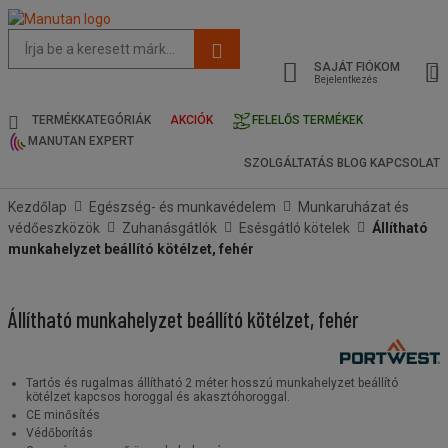
Az
oldal
SAJÁT FIÓKOM
javasolt
Bejelentkezés
tartalma
és
TERMÉKKATEGÓRIÁK
AKCIÓK
FELELŐS TERMÉKEK
keresési
MANUTAN EXPERT
előzmények
SZOLGÁLTATÁS
BLOG
KAPCSOLAT
menü
Kezdőlap
Egészség- és munkavédelem
Munkaruházat és
védőeszközök
Zuhanásgátlók
Esésgátló kötelek
Állítható
munkahelyzet beállító kötélzet, fehér
Állítható munkahelyzet beállító kötélzet, fehér
Tartós és rugalmas állítható 2 méter hosszú munkahelyzet beállító
kötélzet kapcsos horoggal és akasztóhoroggal.
CE minősítés
Védőborítás