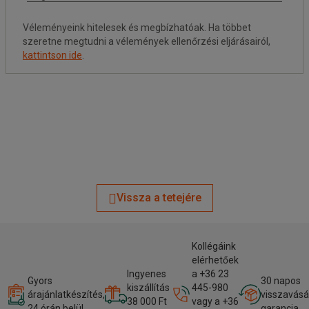
Véleményeink hitelesek és megbízhatóak. Ha többet
szeretne megtudni a vélemények ellenőrzési eljárásairól,
kattintson ide
.
Vissza a tetejére
Kollégáink
elérhetőek
Ingyenes
a +36 23
Gyors
30 napos
kiszállítás
445-980
árajánlatkészítés,
visszavásá
38 000 Ft
vagy a +36
24 órán belül
garancia