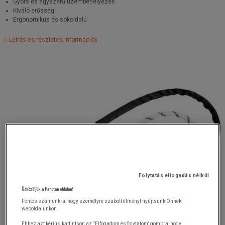
Gyors és egyszerű üzembehelyezés
Kiváló erősség
Ergonomikus és sokoldalú
Leírás és részletes információk
Folytatás elfogadás nélkül
Üdvözöljük a Manutan oldalán!
Fontos számunkra, hogy személyre szabott élményt nyújtsunk Önnek
weboldalunkon.
Ehhez azt kérjük, kattintson az “Elfogadom és folytatom” gombra, hogy