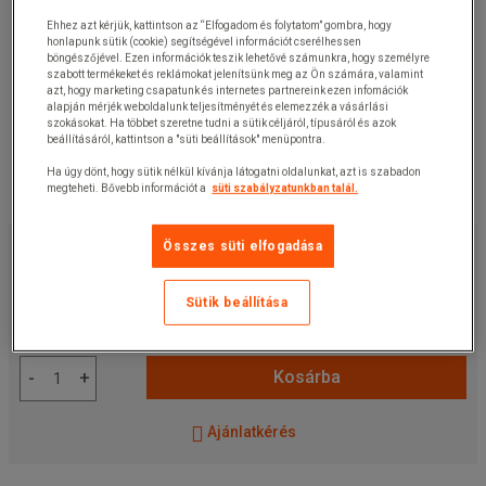
Ehhez azt kérjük, kattintson az “Elfogadom és folytatom” gombra, hogy
honlapunk sütik (cookie) segítségével információt cserélhessen
böngészőjével. Ezen információk teszik lehetővé számunkra, hogy személyre
szabott termékeket és reklámokat jelenítsünk meg az Ön számára, valamint
azt, hogy marketing csapatunk és internetes partnereink ezen infomációk
alapján mérjék weboldalunk teljesítményét és elemezzék a vásárlási
szokásokat. Ha többet szeretne tudni a sütik céljáról, típusáról és azok
beállításáról, kattintson a "süti beállítások" menüpontra.
Ha úgy dönt, hogy sütik nélkül kívánja látogatni oldalunkat, azt is szabadon
megteheti. Bővebb információt a
süti szabályzatunkban talál.
6 240,00 Ft
+ÁFA
Összes süti elfogadása
7 924,80 Ft
ÁFÁ-val
darab
Sütik beállítása
Cikkszám:
125405203MR
Kosárba
-
+
Ajánlatkérés