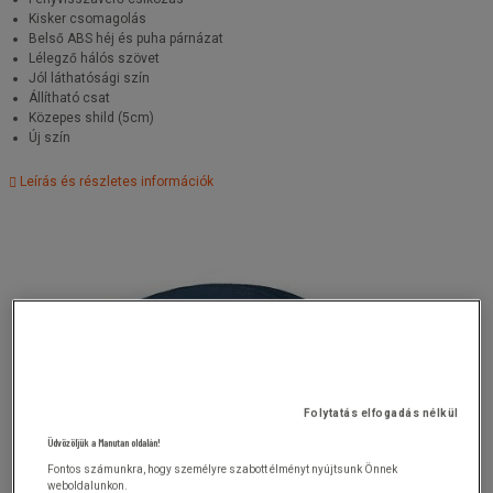
Kisker csomagolás
Belső ABS héj és puha párnázat
Lélegző hálós szövet
Jól láthatósági szín
Állítható csat
Közepes shild (5cm)
Új szín
Leírás és részletes információk
Folytatás elfogadás nélkül
Üdvözöljük a Manutan oldalán!
Fontos számunkra, hogy személyre szabott élményt nyújtsunk Önnek
weboldalunkon.