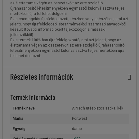
az élettartama végén az összetevőit az erre szolgáló
újrahasznosító létesítményekben egymástól különválasztva teljes
mértékben újra fel lehet dolgozni.
Ez a csomagolás újrafeldolgozott, részben vagy egészében, ami azt
jelenti, hogy újrafeldolgozó létesítményekből származó anyagokból
készült (további információkért tájékozódjon a műszaki
jellemzőkből).
Ez a termék 100%-ban újrafeldolgozható, ami azt jelenti, hogy az
élettartama végén az összetevőit az erre szolgáló újrahasznosító
létesítményekben egymástól különválasztva teljes mértékben újra
fel lehet dolgozni.
Részletes információk
Termék információ
Termék neve
AirTech ütésbiztos sapka, kék
Márka
Portwest
Egység
darab
Katalógusoldal megtekintése
1999