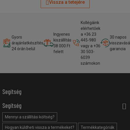
Vissza a tetejére
Kollégáink
elérhetőek
Ingyenes
a +36 23
Gyors
30 napos
kiszállítás
445-980
árajánlatkészítés,
visszavásá
38 000 Ft
vagy a +36
24 órán belül
garancia
felett
30 503-
6039
számokon
Segítség
Segítség
Mennyi a szállítási költség?
Hogyan küldheti vissza a termékeket?
Termékkategóriák