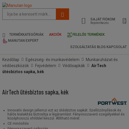
Az
oldal
SAJÁT FIÓKOM
javasolt
Bejelentkezés
tartalma
és
TERMÉKKATEGÓRIÁK
AKCIÓK
FELELŐS TERMÉKEK
keresési
MANUTAN EXPERT
előzmények
SZOLGÁLTATÁS
BLOG
KAPCSOLAT
menü
Kezdőlap
Egészség- és munkavédelem
Munkaruházat és
védőeszközök
Fejvédelem
Védősapkák
AirTech
ütésbiztos sapka, kék
AirTech ütésbiztos sapka, kék
Innovatív design jellemzi ezt az ütésbiztos sapkát. Szellőzőnyílások és
hálós kialakítás biztosítja a légáramlást. Fényvisszaverő szegélyekkel és
középhosszú shilddel készül. Állítható méret.
CE minősítés
Fényvisszaverő csíkozás