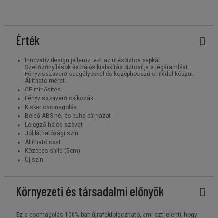
Érték
Innovatív design jellemzi ezt az ütésbiztos sapkát.
Szellőzőnyílások és hálós kialakítás biztosítja a légáramlást.
Fényvisszaverő szegélyekkel és középhosszú shilddel készül.
Állítható méret.
CE minősítés
Fényvisszaverő csíkozás
Kisker csomagolás
Belső ABS héj és puha párnázat
Lélegző hálós szövet
Jól láthatósági szín
Állítható csat
Közepes shild (5cm)
Új szín
Környezeti és társadalmi előnyök
Ez a csomagolás 100%-ban újrafeldolgozható, ami azt jelenti, hogy