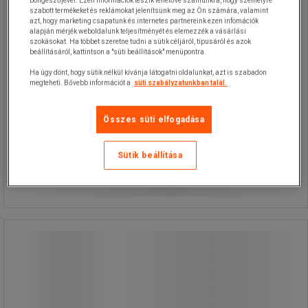
böngészőjével. Ezen információk teszik lehetővé számunkra, hogy személyre
A kábel hossza: 25 – 50 m.
szabott termékeket és reklámokat jelenítsünk meg az Ön számára, valamint
Teljesítmény: 3 200 W.
azt, hogy marketing csapatunk és internetes partnereink ezen infomációk
alapján mérjék weboldalunk teljesítményét és elemezzék a vásárlási
Túlmelegedés elleni védelem.
szokásokat. Ha többet szeretne tudni a sütik céljáról, típusáról és azok
Kábelátmérő 0,8 cm.
beállításáról, kattintson a "süti beállítások" menüpontra.
Ha úgy dönt, hogy sütik nélkül kívánja látogatni oldalunkat, azt is szabadon
megteheti. Bővebb információt a
süti szabályzatunkban talál.
Összes süti elfogadása
18 070,00 Ft
ÁFA nélkül
Sütik beállítása
Összehasonlítás
22 948,90 Ft ÁFÁ-val együtt
Kosárba
-
+
darab
Emos hosszabbító kábeldobok,
fekete, PVC, 4 aljzat
Emos hosszabbító kábeldobok,
fekete, PVC, 4 aljzat