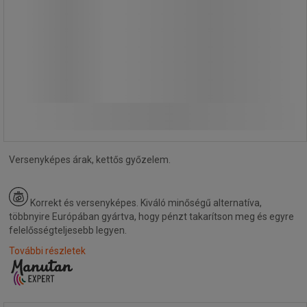
30 590,00 Ft
ÁFA nélkül
38 849,30 Ft ÁFÁ-val együtt
darab
Összehasonlítás
További 2 variáns
Versenyképes árak, kettős győzelem.
Korrekt és versenyképes.
Kiváló minőségű alternatíva,
többnyire Európában gyártva, hogy pénzt takarítson meg és egyre
felelősségteljesebb legyen.
További részletek