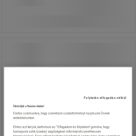
37 820,00 Ft
ÁFA nélkül
Összehasonlítás
48 031,40 Ft ÁFÁ-val együtt
Kosárba
-
+
darab
Manutan Expert hosszabbító kábelek
dobon
Manutan Expert hosszabbító kábelek
dobon
Kábelcsévélők 4 csatlakozóaljzattal.
Könnyű mozgatás az ergonomikus
Folytatás elfogadás nélkül
markolatnak köszönhetően.
Üdvözöljük a Manutan oldalán!
A hosszabbítók biztosítékkal
rendelkeznek, mely megakadályozza
Fontos számunkra, hogy személyre szabott élményt nyújtsunk Önnek
a villától eltérő tárgyak bedugását a
weboldalunkon.
csatlakozóaljzatba.
A kábel hossza 25 vagy 50 méter.
Ehhez azt kérjük, kattintson az “Elfogadom és folytatom” gombra, hogy
honlapunk sütik (cookie) segítségével információt cserélhessen
Kimenetek száma: 4.