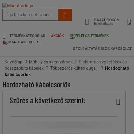
Az
oldal
SAJÁT FIÓKOM
javasolt
Bejelentkezés
tartalma
és
TERMÉKKATEGÓRIÁK
AKCIÓK
FELELŐS TERMÉKEK
keresési
MANUTAN EXPERT
előzmények
SZOLGÁLTATÁS
BLOG
KAPCSOLAT
menü
Kezdőlap
Műhely és szerszámok
Elektromos vezetékek és
hosszabbító kábelek
Többszörös kültéri dugalj,
Hordozható
kábelcsörlők
Hordozható kábelcsörlők
Ár
Kevesebb
Felsőbb
Márka
Stock
Kábel
Fiókok
Max.
Szűrés a következő szerint:
köteg
köteg
hossza
száma
teljesítmény
(m)
(W)
A Manutan márka