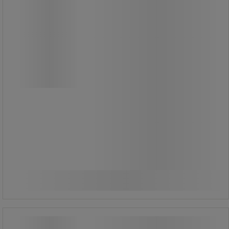
Schneider Electric dobon, 25 m
Elektromos kábeltekercs IP44-es
védelemmel kültéri használatra.
4 x 2P + E 16 A/230 V-os aljzattal.
Fogantyú a könnyű hordozáshoz.
H07RN-F 3G 2,5 mm-es kábel.
66 440,00 Ft
ÁFA nélkül
Összehasonlítás
84 378,80 Ft ÁFÁ-val együtt
Kosárba
-
+
darab
Hosszabbító kábelek Brennenstuhl