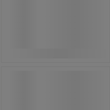
30 880,00 Ft
ÁFA nélkül
39 217,60 Ft ÁFÁ-val együtt
darab
Összehasonlítás
További 2 variáns
Emos hosszabbító kábeldobok
kapcsolóval, piros, PVC, 4 aljzat
Emos hosszabbító kábeldobok
kapcsolóval, piros, PVC, 4 aljzat