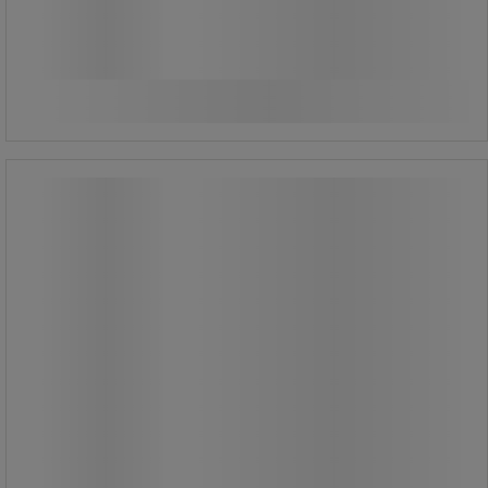
46 151,80 Ft ÁFÁ-val együtt
darab
Összehasonlítás
Kosárba
-
+
Kábelcsévélő Brennensthul X-GUM,
hosszabbító kábellel, 20 m
Kábelcsévélő Brennensthul X-GUM,
hosszabbító kábellel, 20 m
Orsó műanyag-gumi támasztékkal,
amely ellenáll a nagy terhelésnek.
Földelt aljzattal és hőkapcsolóval. 1,50
m hosszú tápkábel konnektorhoz
csatlakoztatva a fix konnektorhoz