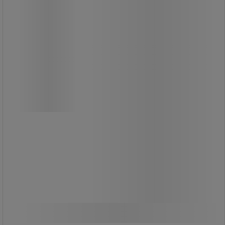
dobon, 4 aljzat, 40 m
Hosszabbító kábelek Brennenstuhl
dobon, 4 aljzat, 40 m
Kábeldob 4 aljzattal.
Feszültségjelző.
Innovatív fogantyú a tökéletes
kábelvezetéshez.
Könnyű kábeltekercselés.
Hővédő megszakító.
87 250,00 Ft
ÁFA nélkül
Összehasonlítás
110 807,50 Ft ÁFÁ-val együtt
Kosárba
-
+
darab