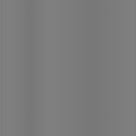
Hosszabbító kábeldob négy aljzattal
és hőbiztosítékkal.
Maximum 16 A és 3 680 W terhelésre
alkalmas (letekert állapotban).
Minőségi orsó, gubancolódás ellen
védő kábelvezetővel.
A fogantyújának köszönhetően
könnyen kezelhető és mozgatható.