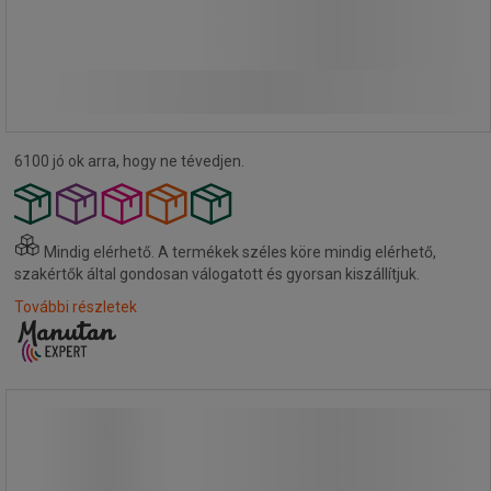
71 660,00 Ft
ÁFA nélkül
Összehasonlítás
91 008,20 Ft ÁFÁ-val együtt
Kosárba
-
+
darab
6100 jó ok arra, hogy ne tévedjen.
Mindig elérhető.
A termékek széles köre mindig elérhető,
szakértők által gondosan válogatott és gyorsan kiszállítjuk.
További részletek
Elektromos hosszabbító kábel
Schneider Electric dobon, 25 m
Elektromos hosszabbító kábel