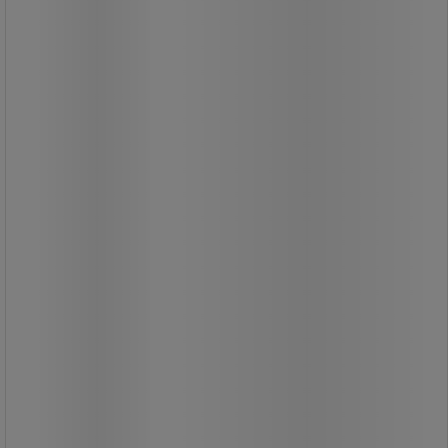
önzáró fülekkel. Műanyag/gumi talp,
LED feszültségjelző, 2 db USB aljzat
fedéllel és hőbiztosíték. H07RN-F
szénhidrogénálló kábel
professzionális használatra.
Készüléke állandó tápellátása a 2 db
USB 5V/2.1A töltőcsatlakozónak
köszönhetően. Könnyű, praktikus és
kompakt, 2 integrált fogantyúval.
36 340,00 Ft
ÁFA nélkül