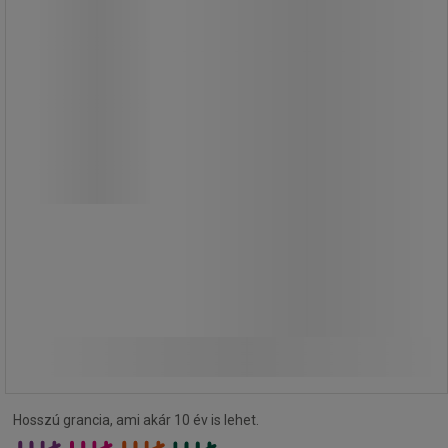
Kábelcsévélő Brennensthul Comfort-
Line, 3 m
Orsó 4 fiókkal és gyerekzárral. Könnyű
kezelhetőség a tokon lévő
ergonomikus mélyedéseknek
köszönhetően.
9 250,00 Ft
ÁFA nélkül
Összehasonlítás
11 747,50 Ft ÁFÁ-val együtt
Kosárba
-
+
darab
Hosszú grancia, ami akár 10 év is lehet.