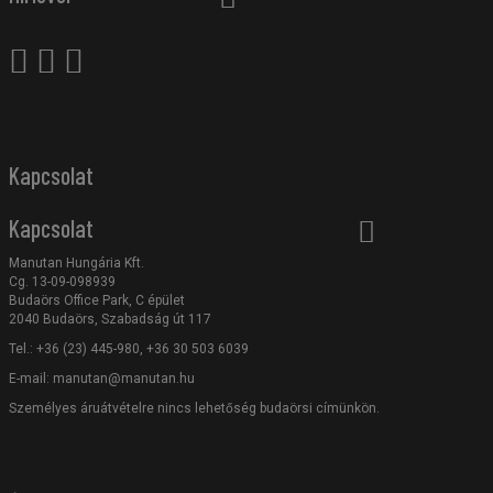
Kapcsolat
Kapcsolat
Manutan Hungária Kft.
Cg. 13-09-098939
Budaörs Office Park, C épület
2040 Budaörs, Szabadság út 117
Tel.: +36 (23) 445-980, +36 30 503 6039
E-mail:
manutan@manutan.hu
Személyes áruátvételre nincs lehetőség budaörsi címünkön.