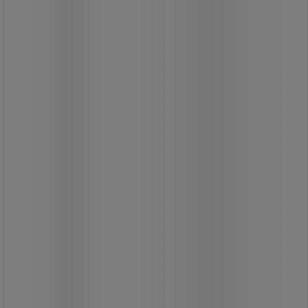
való egyszerű csatlakoztatás
érdekében. Alkalmas minden II.
osztályú berendezéshez kettős
szigeteléssel: 1 db 2P 16A/230V~
aljzat, 1 db 2P 16A/230V~ dugó és
hővédő megszakító. Könnyű, praktikus
és kompakt. 2 integrált fogantyút
tartalmaz.
32 460,00 Ft
ÁFA nélkül
41 224,20 Ft ÁFÁ-val együtt
darab