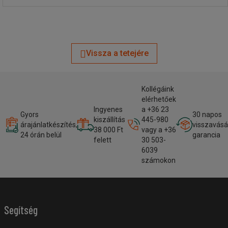
Vissza a tetejére
Kollégáink
elérhetőek
Ingyenes
a +36 23
Gyors
30 napos
kiszállítás
445-980
árajánlatkészítés,
visszavásá
38 000 Ft
vagy a +36
24 órán belül
garancia
felett
30 503-
6039
számokon
Segítség