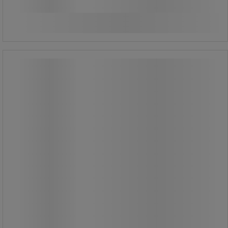
Összehasonlítás
Kosárba
-
+
Kábelcsévélő Brennensthul X-GUM, 15
m
Kábelcsévélő Brennensthul X-GUM, 15
m
Kompakt X-GUM kábeltekercs
műanyag-gumi támasztékkal, amely
ellenáll a nagy terhelésnek. Tartalmaz
3 aljzatot és 2 USB aljzatot
zárókupakkal és hőkapcsolóval.
Folyamatos tápellátás készülékekhez
és akkumulátorokhoz a 2 db
tömítőkupakos USB 5V/2.1A aljzatnak