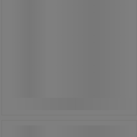
16 510,00 Ft
ÁFA nélkül
20 967,70 Ft ÁFÁ-val együtt
darab
Összehasonlítás
További 4 variáns
Hosszabbítókábel tekercsben, Stak
IP44, 4 aljzat, 40 m