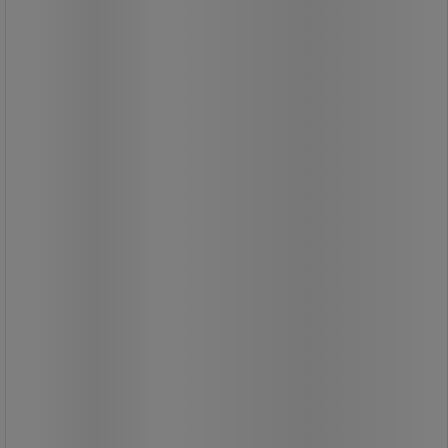
Hosszabbító kábeldob négy aljzattal
és hőbiztosítékkal.
Fix középponttal, ami a kábelek
csatlakoztatott készülékekkel történő
le- és feltekercselésekor jelent előnyt.
Maximum 13 A és 3 000 W terhelésre
alkalmas (letekert állapotban).
A fogantyújának köszönhetően
könnyen kezelhető és mozgatható.