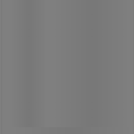
köszönhetően. Könnyű, praktikus és
kompakt, 2 integrált fogantyúval.
Jobb láthatóság a sárga kábelnek
köszönhetően. Ideiglenes kültéri
használat.
41 540,00 Ft
ÁFA nélkül
52 755,80 Ft ÁFÁ-val együtt
darab
Összehasonlítás
Kosárba
-
+