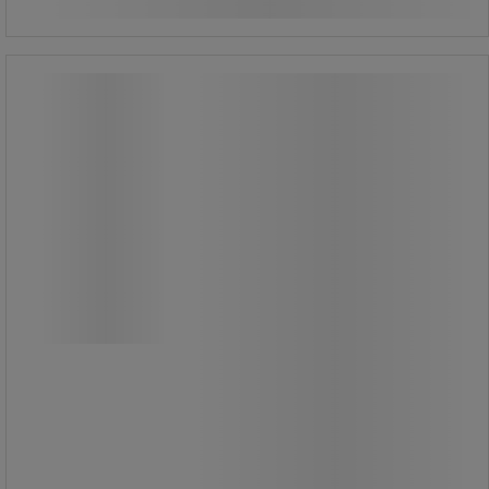
Kábelcsévélő mozgófejjel
Brennenstuhl, elektromos, 40 m
Kábelcsévélő mozgófejjel
Brennenstuhl, elektromos, 40 m
Dobcsörlő mozgatható fejjel és
túlmelegedés elleni hőkapcsolóval. A
központi agy rögzített marad, amikor
a dob forog. A tápkábel négy, a
kábeltől elválasztott 16 A/230 V-os
aljzattal van felszerelve. Könnyen
szállítható az ergonomikus
fogantyúnak köszönhetően.