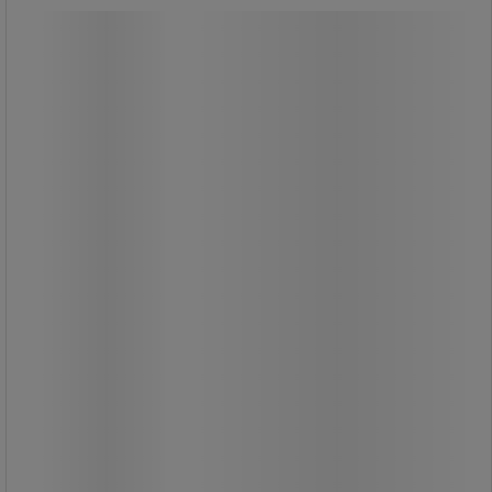
Emos hosszabbító kábeldobok, piros,
PVC, 4 aljzat
Emos hosszabbító kábeldobok, piros,
PVC, 4 aljzat
Hosszabbító kábeldob négy aljzattal
és hőbiztosítékkal.
Maximum 10 A és 2 300 W terhelésre
alkalmas (letekert állapotban).
Minőségi orsó a hosszú élettartamért.
A fogantyújának köszönhetően
könnyen kezelhető és mozgatható.