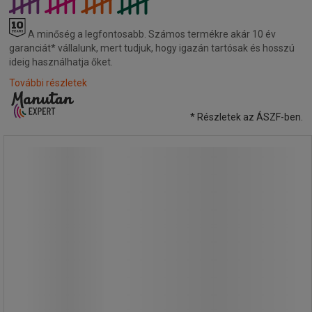
A minőség a legfontosabb.
Számos termékre akár 10 év
garanciát* vállalunk, mert tudjuk, hogy igazán tartósak és hosszú
ideig használhatja őket.
További részletek
* Részletek az ÁSZF-ben.
Kábeldob Brennensthul X-GUM IP 44,
10 m
Kábeldob Brennensthul X-GUM IP 44,
10 m
X-GUM kábeltekercs 3 fiókkal és