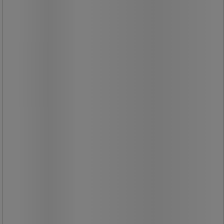
Manutan Expert IP44 hosszabbító
kábelek dobon
A kábelcsévélő összesen 4 aljzattal
rendelkezik, amelyek fedéllel vannak
védve.
A hosszabbító neoprén burkolattal
van ellátva, így kültéri használatra is
alkalmas.
A kábel hossza 40 m.
Kábel típus: H07RNF és túlterhelés
elleni védelem.
Védettségi fokozat IP44: Védelem az
1 mm-nél nagyobb tárgyak
bejutásával szemben, véd a fröcsögő
vízzel szemben.