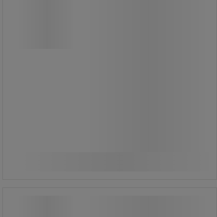
A hőbiztosítékkal ellátott dobcsörlő
ideális segítőtárs a munkájához
A robusztus fém talp kiváló stabilitást
biztosít használat közben.
Tekercselt 25 méteres PVC kábel, 4
aljzat, 16 A.
Csak beltéri használatra.
Feszültség 230 V.
23 470,00 Ft
ÁFA nélkül
Összehasonlítás
29 806,90 Ft ÁFÁ-val együtt
Kosárba
-
+
darab
Kábelcsévélő Brennensthul Comfort-
Line, 3 m