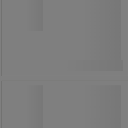
A mobil tartály rácsos polca a tartály
további elosztására szolgál.
20 610,00 Ft
ÁFA nélkül
Összehasonlítás
26 174,70 Ft ÁFÁ-val együtt
Kosárba
-
+
darab
Manutan Expert mobil rollkonténer
400 kg-ig
Manutan Expert mobil rollkonténer
400 kg-ig