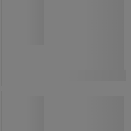
116 cm
Rácsos polc mobil rollkonténerekhez.
19 390,00 Ft
ÁFA nélkül
Összehasonlítás
24 625,30 Ft ÁFÁ-val együtt
Kosárba
-
+
darab
Elülső fal rollkonténerekhez, 165 x 70
cm
Elülső fal rollkonténerekhez, 165 x 70
cm