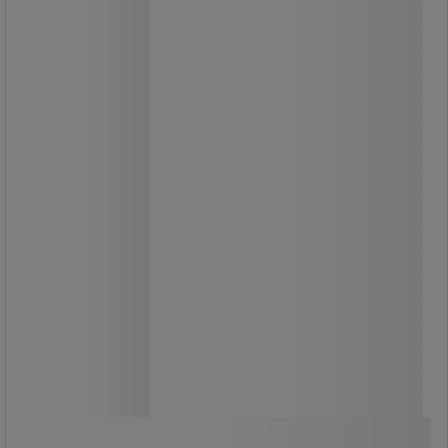
7 500,00 Ft
ÁFA nélkül
9 525,00 Ft ÁFÁ-val együtt
darab
Összehasonlítás
Kosárba
-
+