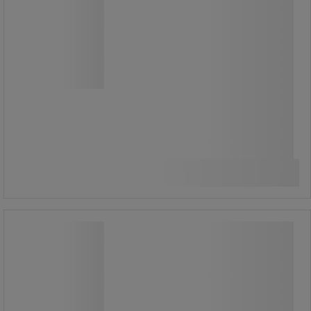
Elülső, részben lehajtható rácsos fal
mobil rollkonténerekhez.
24 770,00 Ft
ÁFA nélkül
Összehasonlítás
31 457,90 Ft ÁFÁ-val együtt
Kosárba
-
+
darab
Hátsó fal rollkonténerekhez, 165 x 70
cm
Hátsó fal rollkonténerekhez, 165 x 70
cm