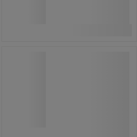
darab
Összehasonlítás
Kosárba
-
+
Rögzítő szalag rollkonténerekhez, 72
cm
Rögzítő szalag rollkonténerekhez, 72
cm
A rögzítő szalag az áru rögzítésére
szolgál a kocsikban.