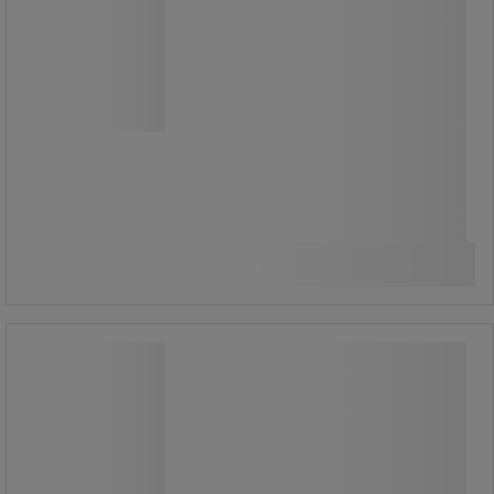
Hátsó rácsos fal mobil
rollkonténerekhez.
15 760,00 Ft
ÁFA nélkül
Összehasonlítás
20 015,20 Ft ÁFÁ-val együtt
Kosárba
-
+
darab
Mobil rollkonténer 1160 × 1800 × 660
mm, 500 kg-ig
Mobil rollkonténer 1160 × 1800 × 660
mm, 500 kg-ig