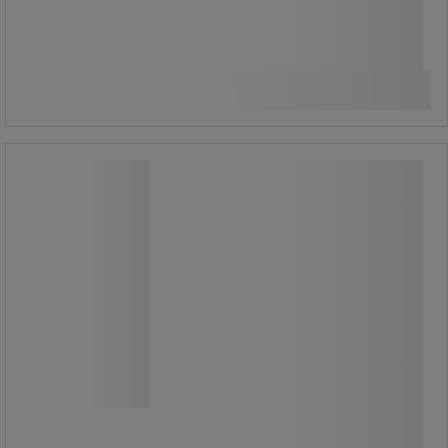
1 480,00 Ft
ÁFA nélkül
Összehasonlítás
1 879,60 Ft ÁFÁ-val együtt
Kosárba
-
+
darab
Kiegészítő polc rollkonténerekhez, 80
cm
Kiegészítő polc rollkonténerekhez, 80
cm
Rácsos polc mobil rollkonténerekhez.