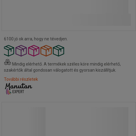
8 390,00 Ft
ÁFA nélkül
Összehasonlítás
10 655,30 Ft ÁFÁ-val együtt
Kosárba
-
+
darab
6100 jó ok arra, hogy ne tévedjen.
Mindig elérhető.
A termékek széles köre mindig elérhető,
szakértők által gondosan válogatott és gyorsan kiszállítjuk.
További részletek
Kiegészítő polc rollkonténerekhez,
116 cm
Kiegészítő polc rollkonténerekhez,