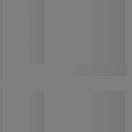
219 640,00 Ft
ÁFA nélkül
278 942,81 Ft ÁFÁ-val együtt
darab
Összehasonlítás
Kosárba
-
+
Kiegészítő polc Manutan Expert mobil
tartályokhoz, 113 cm
Kiegészítő polc Manutan Expert mobil
tartályokhoz, 113 cm