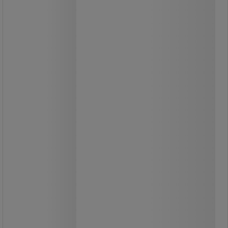
zárható kivitel - Manutan Expert
Mobil szállítókonténer 600 kg-ig,
zárható kivitel - Manutan Expert
Mobil kocsi négy rácsos oldalfallal.
Sűrű rácsháló a tárgyak
elvesztésének megakadályozására.
Ajtózárrendszer mindkét végén.
Az elülső fal lenyitható az áruhoz való
jobb hozzáférhetőség érdekében.
Egy polccal szállítjuk.
A polcok külön megvásárolhatók.