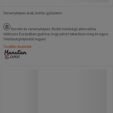
Versenyképes árak, kettős győzelem.
Korrekt és versenyképes.
Kiváló minőségű alternatíva,
többnyire Európában gyártva, hogy pénzt takarítson meg és egyre
felelősségteljesebb legyen.
További részletek
Gurulós tároló Manutan Expert, 2
oldalas, 400 kg-ig
Gurulós tároló Manutan Expert, 2
oldalas, 400 kg-ig
Rácsos áru- és anyagszállító kocsi.