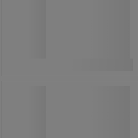
222 670,00 Ft
ÁFA nélkül
282 790,91 Ft ÁFÁ-val együtt
Összehasonlítás
darab
Kosárba
-
+
Rakásolható mobil konténer rácsos
falakkal, 800 kg-ig
Rakásolható mobil konténer rácsos
falakkal, 800 kg-ig
A mobil konténer három rácsos fallal