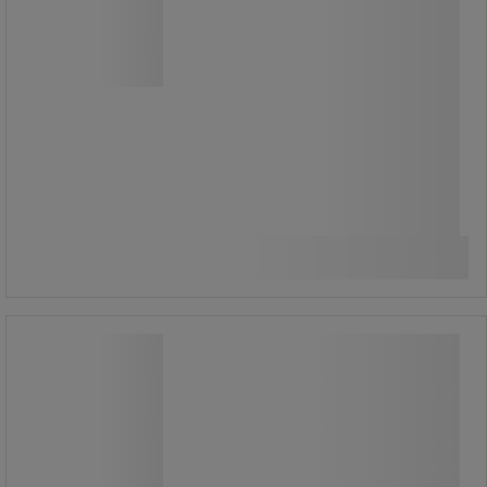
jó hozzáférést biztosít a tárolt áruhoz.
A konténerek targonca segítségével
rakásolhatók.
363 400,00 Ft
ÁFA nélkül
Összehasonlítás
461 518,00 Ft ÁFÁ-val együtt
Kosárba
-
+
darab
Horganyzott polc sínnel kocsikhoz
Horganyzott polc sínnel kocsikhoz
Horganyzott polcok jelölőcsíkkal
drótkocsikhoz.