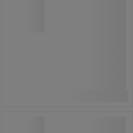
Rollkonténer három levehető rácsos
oldalfallal.
Alkalmas élelmiszeriparban,
raktárakban, kiskereskedelemben
való használatra.
Polcok nélkül szállítjuk.
A polcok külön megvásárolhatók.
126 000,00 Ft
ÁFA nélkül
Összehasonlítás
160 020,00 Ft ÁFÁ-val együtt
Kosárba
-
+
darab
Mobil összecsukható rollkonténer
500 kg-ig