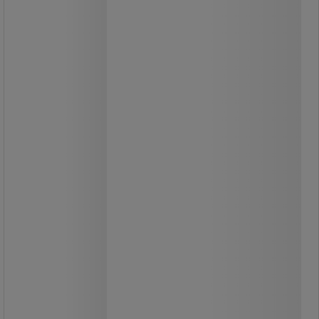
ig, zárható
Mobil ketreces kocsi áru szállítására
és tárolására.
Az elülső fal kétszárnyas ajtóból áll.
A mobilitást 2 rögzített és 2
forgókerék biztosítja.
Lakattal zárható.