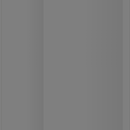
falakkal, 400 kg-ig
Mobil szállítókonténer, rácsos
falakkal, 400 kg-ig
Mobil rácsos tároló négy leszerelhető
oldalfallal.
Az egyik oldalfal félig lehajtható.
Felületi horganyzás.
Két forgó és két fix fekete görgő.
Polipropilénből készült kerekek.
A háló szemmérete (szé x ma) -
105/120 x 365/395 mm.