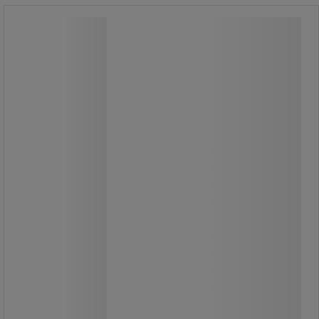
Mobil szállítókonténer, sűrű rácsos
oldalfallal, 600 kg-ig
Mobil szállítókonténer, sűrű rácsos
oldalfallal, 600 kg-ig
Mobil ketreckocsi 600 kg
terhelhetőséggel.
A rollcontainer 2/3-ig lehajtható elülső
fallal van felszerelve.
Polcok nélkül, szétszerelt állapotban
szállítjuk, a polcok külön
megvásárolhatóak.