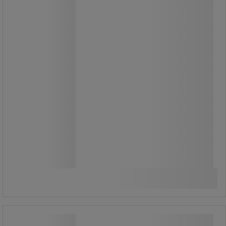
208 530,00 Ft
ÁFA nélkül
264 833,09 Ft ÁFÁ-val együtt
darab
Összehasonlítás
Kosárba
-
+
Mobil szállítókonténer, rácsos