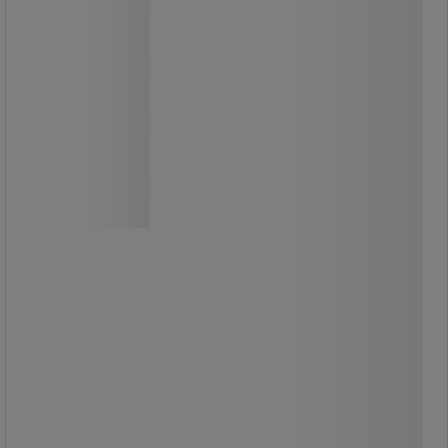
ROLR gurulós rollkonténer 400 kg-ig
A gurulós rollkonténer kiváló
minőségű alumínium szerkezetből
készül, és univerzálisan használható
pl. raktárakban.
Rács méretek: 105 x 155 mm és 380 x
395 mm.
Sarokmerevítések a jó stabilitás
érdekében.
A részlegesen lehajtható elülső oldal.
K
Könnyen mozgatható a két rögzített
és a két forgó görgővel.
146 290,00 Ft
ÁFA nélkül