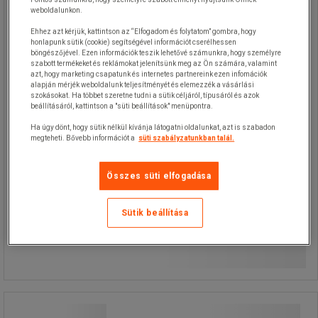
Mobil összecsukható rollkonténer
weboldalunkon.
500 kg-ig
Ehhez azt kérjük, kattintson az “Elfogadom és folytatom” gombra, hogy
honlapunk sütik (cookie) segítségével információt cserélhessen
böngészőjével. Ezen információk teszik lehetővé számunkra, hogy személyre
Kétoldalas konténerek rácsos falakkal
szabott termékeket és reklámokat jelenítsünk meg az Ön számára, valamint
azt, hogy marketing csapatunk és internetes partnereink ezen infomációk
és műanyag fenékkel.
alapján mérjék weboldalunk teljesítményét és elemezzék a vásárlási
A magas kocsik két forgó és két fix
szokásokat. Ha többet szeretne tudni a sütik céljáról, típusáról és azok
görgővel rendelkeznek.
beállításáról, kattintson a "süti beállítások" menüpontra.
A kocsikhoz polcok vásárolhatók.
Ha úgy dönt, hogy sütik nélkül kívánja látogatni oldalunkat, azt is szabadon
megteheti. Bővebb információt a
süti szabályzatunkban talál.
Összes süti elfogadása
Sütik beállítása
66 080,00 Ft
ÁFA nélkül
Összehasonlítás
83 921,60 Ft ÁFÁ-val együtt
Kosárba
-
+
darab
ROLR gurulós rollkonténer 400 kg-ig