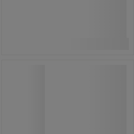
201 220,00 Ft
ÁFA nélkül
Összehasonlítás
255 549,41 Ft ÁFÁ-val együtt
Kosárba
-
+
darab
Mobil rollkonténer 400 kg-ig -
Manutan Expert
Mobil rollkonténer 400 kg-ig -
Manutan Expert