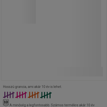
Rácsos áru- és anyagszállító kocsi. A
teljes kerülete mentén, a fenékrészen
és a tetőn is ráccsal rendelkezik. Az
ajtók lakattal zárhatók. A
görgethetőségről a 100 mm átmérőjű
polipropilén görgők gondoskodnak,
amelyből 2 rögzített és 2 forgó.
115 140,00 Ft
ÁFA nélkül
Összehasonlítás
146 227,80 Ft ÁFÁ-val együtt
Kosárba
-
+
darab
Hosszú grancia, ami akár 10 év is lehet.
A minőség a legfontosabb.
Számos termékre akár 10 év