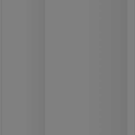
Mobil kocsi három rácsos oldalsó
védőfallal.
A kocsi alkalmas kis és nagyobb
méretű anyagok kezelésére,
teherbírása 400 kg.
80 950,00 Ft
ÁFA nélkül
102 806,50 Ft ÁFÁ-val együtt