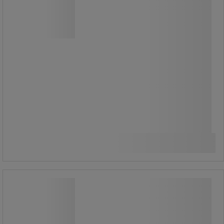
50 x 50 mm négyzethálós fémhálós
ellentétes oldalakkal.
A görgethetőségről a 100 mm
átmérőjű polipropilén görgők
gondoskodnak, amelyből 2 rögzített
és 2 forgó.
61 540,00 Ft
ÁFA nélkül
Összehasonlítás
78 155,80 Ft ÁFÁ-val együtt
Kosárba
-
+
darab
Manutan Expert mobil tartály, 600 kg-
ig, zárható
Manutan Expert mobil tartály, 600 kg-