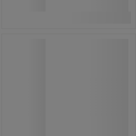
116 930,00 Ft
ÁFA nélkül
Összehasonlítás
148 501,09 Ft ÁFÁ-val együtt
darab
Kosárba
-
+
Rakásolható mobil konténer rácsos
falakkal, 400 kg-ig
Rakásolható mobil konténer rácsos
falakkal, 400 kg-ig
Rakásolható, zárható konténer négy
rácsos védőfallal.
A konténer nagyon gyorsan
összecsukható és egymásba
helyezhető.
Egy polccal szállítjuk.