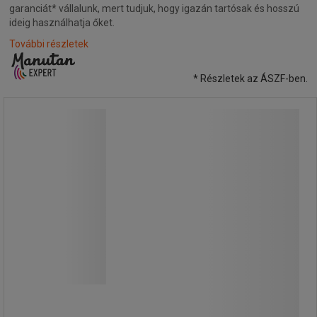
garanciát* vállalunk, mert tudjuk, hogy igazán tartósak és hosszú
ideig használhatja őket.
További részletek
* Részletek az ÁSZF-ben.
Maxi 3 mobil tartály, 600 kg-ig -
Manutan Expert
Maxi 3 mobil tartály, 600 kg-ig -
Manutan Expert
Mobil ketreces kocsi áru szállítására
és tárolására.
Az elülső fal két eltávolítható rácsból
áll.
A mobilitást 2 rögzített és 2
forgókerék biztosítja.