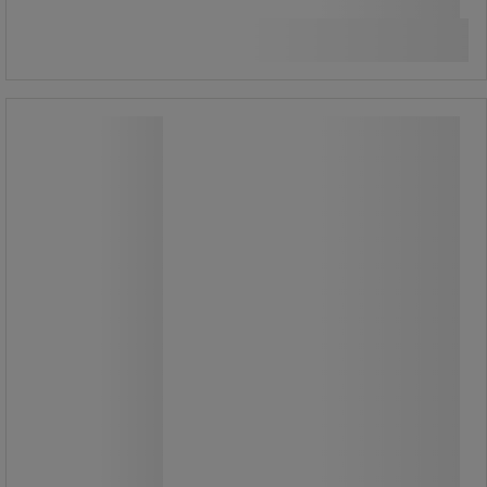
Összehasonlítás
185 788,30 Ft ÁFÁ-val együtt
darab
Kosárba
-
+
Manutan Expert kiegészítő polc
rollkonténerekhez, 73 cm
Manutan Expert kiegészítő polc
rollkonténerekhez, 73 cm
Rácsos kiegészítő polc mobil
rollkonténerhez.