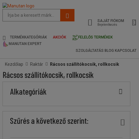
Az
oldal
SAJÁT FIÓKOM
javasolt
Bejelentkezés
tartalma
és
TERMÉKKATEGÓRIÁK
AKCIÓK
FELELŐS TERMÉKEK
keresési
MANUTAN EXPERT
előzmények
SZOLGÁLTATÁS
BLOG
KAPCSOLAT
menü
Kezdőlap
Raktár
Rácsos szállítókocsik, rollkocsik
Rácsos szállítókocsik, rollkocsik
Ár
Kevesebb
Felsőbb
Márka
A
Stock
Teherbírás
Teljes
Teljes
Teljes
Alkategóriák
köteg
köteg
termék
(kg)
hossz
mélység
magasság
eredete
(mm)
(mm)
(mm)
Szűrés a következő szerint: