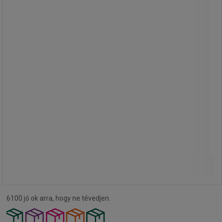
a polcok száma: 5 db
típus: hozzáépíthető
a szerkezet színe: horganyzott
a polcok színe: horganyzott
tömege: 72,5 kg
csomagolás: 1 db
25 mm-es lépésközben állítható
polcok
Összehasonlítás
266 320,00 Ft
ÁFA nélkül
338 226,41 Ft ÁFÁ-val együtt
Kosárba
-
+
darab
6100 jó ok arra, hogy ne tévedjen.