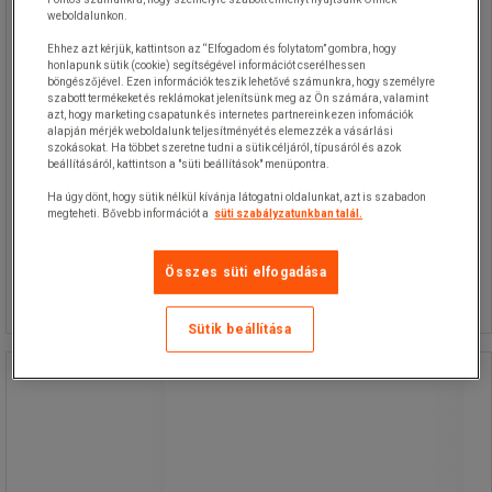
weboldalunkon.
Ehhez azt kérjük, kattintson az “Elfogadom és folytatom” gombra, hogy
honlapunk sütik (cookie) segítségével információt cserélhessen
böngészőjével. Ezen információk teszik lehetővé számunkra, hogy személyre
szabott termékeket és reklámokat jelenítsünk meg az Ön számára, valamint
azt, hogy marketing csapatunk és internetes partnereink ezen infomációk
alapján mérjék weboldalunk teljesítményét és elemezzék a vásárlási
szokásokat. Ha többet szeretne tudni a sütik céljáról, típusáról és azok
beállításáról, kattintson a "süti beállítások" menüpontra.
Ha úgy dönt, hogy sütik nélkül kívánja látogatni oldalunkat, azt is szabadon
28 790,00 Ft
ÁFA nélkül
megteheti. Bővebb információt a
süti szabályzatunkban talál.
36 563,30 Ft ÁFÁ-val együtt
Összehasonlítás
darab
Összes süti elfogadása
További 18 variáns
Sütik beállítása
Basic csavarmentes fém
Promóció
polcállványok
Basic csavarmentes fém
polcállványok