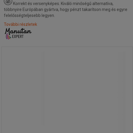
Korrekt és versenyképes.
Kiváló minőségű alternatíva,
többnyire Európában gyártva, hogy pénzt takarítson meg és egyre
felelősségteljesebb legyen.
További részletek
Fém polcállvány, alapkivitel, 188 x 100
x 40 cm, 325 kg, 5 polcos, fehér
Fém polcállvány, alapkivitel, 188 x 100
x 40 cm, 325 kg, 5 polcos, fehér
Az öt polcos polcállvány nemcsak a
garázsokban és raktárakban
használható.
A polcok 138 mm-es lépésközben
állítható magasságúak.
A fehér polcállvány könnyedén
összeszerelhető kötőelemek nélkül.