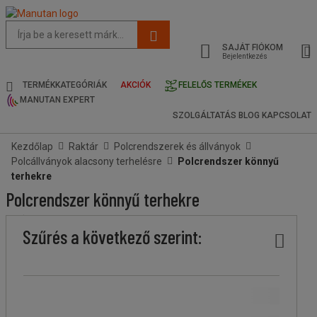
Az
oldal
SAJÁT FIÓKOM
javasolt
Bejelentkezés
tartalma
és
TERMÉKKATEGÓRIÁK
AKCIÓK
FELELŐS TERMÉKEK
keresési
MANUTAN EXPERT
előzmények
SZOLGÁLTATÁS
BLOG
KAPCSOLAT
menü
Kezdőlap
Raktár
Polcrendszerek és állványok
Polcállványok alacsony terhelésre
Polcrendszer könnyű
terhekre
Polcrendszer könnyű terhekre
Ár
Kevesebb
Felsőbb
Márka
Special
Stock
A
Magasság
Szélesség
Mélység
Polc
Polcok
Felületkezelés
Polc
Szűrés a következő szerint:
köteg
köteg
offer
termék
(mm)
(mm)
(mm)
típusa
száma
anyaga
eredete
A Manutan márka