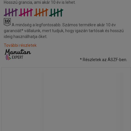
Hosszú grancia, ami akár 10 év is lehet.
A minőség a legfontosabb.
Számos termékre akár 10 év
garanciát* vállalunk, mert tudjuk, hogy igazán tartósak és hosszú
ideig használhatja őket.
További részletek
* Részletek az ÁSZF-ben.
Műanyag polcállvány, alapkivitel, 187 x
120 x 40 cm, 5 polccal, fekete
Műanyag polcállvány, alapkivitel, 187 x
120 x 40 cm, 5 polccal, fekete
Műanyag polcállvány, öt polccal és
modern formatervvel. A polcállvány
előnye az egyszerű összeszerelés és