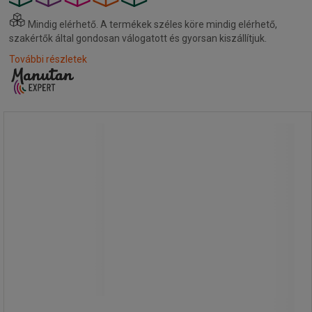
Mindig elérhető.
A termékek széles köre mindig elérhető,
szakértők által gondosan válogatott és gyorsan kiszállítjuk.
További részletek
Fém polcállvány, alapkivitel, 200 x 106
x 53,5 cm, 1 300 kg, 5 polccal, ezüst
Fém polcállvány, alapkivitel, 200 x 106
x 53,5 cm, 1 300 kg, 5 polccal, ezüst
Fém polcállvány öt furatozott polccal,
amely lehetővé teszi az esetleges
folyadékszivárgás elvezetését az alsó
gyűjtő polckádba. A gyűjtő polckád
mérete 83 x 1 096 x 570 mm,
térfogata 36 liter. A polcok teherbírása
150 kg, és 25 mm-es lépésközben
állítható magasságúak.