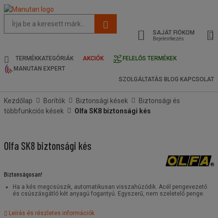
Az
oldal
SAJÁT FIÓKOM
javasolt
Bejelentkezés
tartalma
és
TERMÉKKATEGÓRIÁK
AKCIÓK
FELELŐS TERMÉKEK
keresési
MANUTAN EXPERT
előzmények
SZOLGÁLTATÁS
BLOG
KAPCSOLAT
menü
Kezdőlap
Borítók
Biztonsági kések
Biztonsági és
többfunkciós kések
Olfa SK8 biztonsági kés
Olfa SK8 biztonsági kés
Biztonságosan!
Ha a kés megcsúszik, automatikusan visszahúzódik. Acél pengevezető
és csúszásgátló két anyagú fogantyú. Egyszerű, nem szeletelő penge.
Leírás és részletes információk