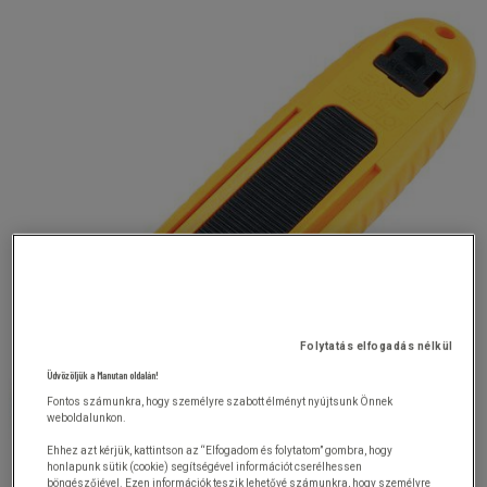
Folytatás elfogadás nélkül
Üdvözöljük a Manutan oldalán!
Fontos számunkra, hogy személyre szabott élményt nyújtsunk Önnek
weboldalunkon.
Ehhez azt kérjük, kattintson az “Elfogadom és folytatom” gombra, hogy
honlapunk sütik (cookie) segítségével információt cserélhessen
böngészőjével. Ezen információk teszik lehetővé számunkra, hogy személyre