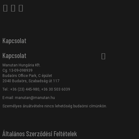
Kapcsolat
Kapcsolat
Manutan Hungária Kft.
Cg. 13-09-098939
Budaörs Office Park, C épület
2040 Budaörs, Szabadság út 117
Tel.: +36 (23) 445-980, +36 30 503 6039
E-mail:
manutan@manutan.hu
Személyes áruátvételre nincs lehetőség budaörsi címünkön.
Általános Szerződési Feltételek