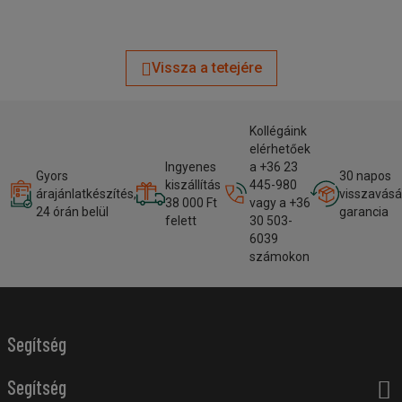
Vissza a tetejére
Kollégáink
elérhetőek
Ingyenes
a +36 23
Gyors
30 napos
kiszállítás
445-980
árajánlatkészítés,
visszavásá
38 000 Ft
vagy a +36
24 órán belül
garancia
felett
30 503-
6039
számokon
Segítség
Segítség