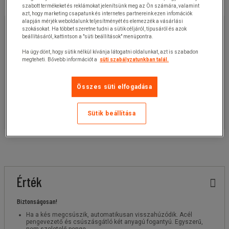
szabott termékeket és reklámokat jelenítsünk meg az Ön számára, valamint
azt, hogy marketing csapatunk és internetes partnereink ezen infomációk
alapján mérjék weboldalunk teljesítményét és elemezzék a vásárlási
10 430,00 Ft
+ÁFA
szokásokat. Ha többet szeretne tudni a sütik céljáról, típusáról és azok
beállításáról, kattintson a "süti beállítások" menüpontra.
13 246,10 Ft
ÁFÁ-val
darab
Ha úgy dönt, hogy sütik nélkül kívánja látogatni oldalunkat, azt is szabadon
megteheti. Bővebb információt a
süti szabályzatunkban talál.
Cikkszám:
1517037
Összes süti elfogadása
Kosárba
-
+
Sütik beállítása
Ajánlatkérés
Érték
Biztonságosan!
Ha a kés megcsúszik, automatikusan visszahúzódik. Acél
pengevezető és csúszásgátló két anyagú fogantyú. Egyszerű,
nem szeletelő penge.