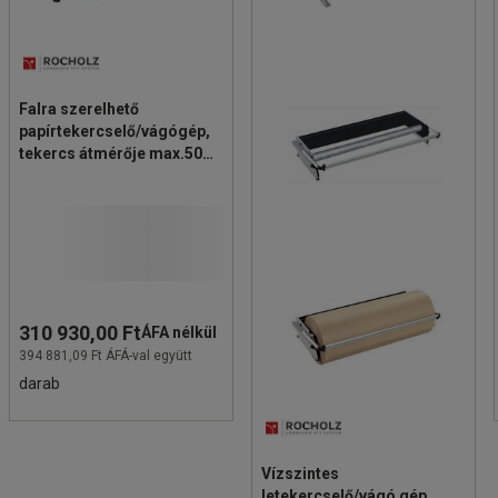
Falra szerelhető
papírtekercselő/vágógép,
tekercs átmérője max.50
cm
310 930,00 Ft
ÁFA nélkül
394 881,09 Ft ÁFÁ-val együtt
darab
Vízszintes
letekercselő/vágó gép