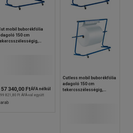
ut mobil buborékfólia
adagoló 150 cm
tekercsszélességig,
ízszintes
Cutless mobil buborékfólia
adagoló 150 cm
157 340,00 Ft
ÁFA nélkül
tekercsszélességig,
99 821,80 Ft ÁFÁ-val együtt
vízszintes
darab