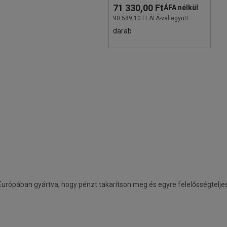
71 330,00 Ft
ÁFA nélkül
90 589,10 Ft ÁFÁ-val együtt
darab
 Európában gyártva, hogy pénzt takarítson meg és egyre felelősségtelje