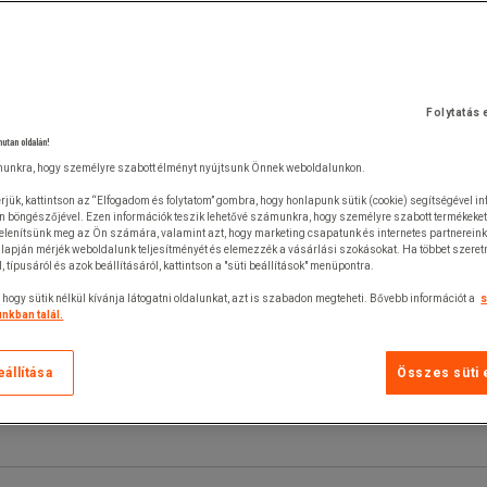
Folytatás 
nutan oldalán!
unkra, hogy személyre szabott élményt nyújtsunk Önnek weboldalunkon.
rjük, kattintson az “Elfogadom és folytatom” gombra, hogy honlapunk sütik (cookie) segítségével i
n böngészőjével. Ezen információk teszik lehetővé számunkra, hogy személyre szabott termékeket
jelenítsünk meg az Ön számára, valamint azt, hogy marketing csapatunk és internetes partnerein
lapján mérjék weboldalunk teljesítményét és elemezzék a vásárlási szokásokat. Ha többet szeretn
ól, típusáról és azok beállításáról, kattintson a "süti beállítások" menüpontra.
 hogy sütik nélkül kívánja látogatni oldalunkat, azt is szabadon megteheti. Bővebb információt a
s
nkban talál.
eállítása
Összes süti 