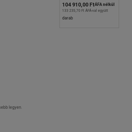
104 910,00 Ft
ÁFA nélkül
133 235,70 Ft ÁFÁ-val együtt
darab
sebb legyen.