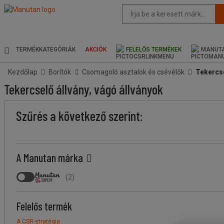
Az
oldal
javasolt
tartalma
és
TERMÉKKATEGÓRIÁK
AKCIÓK
FELELŐS TERMÉKEK
MANUTA
keresési
előzmények
Kezdőlap
Borítók
Csomagoló asztalok és csévélők
Tekercse
menü
Tekercselő állvány, vágó állványok
Ár
Kevesebb
Felsőbb
Márka
Kapacitás
Vágás
A
Vágás
Stock
Szűrés a következő szerint:
köteg
köteg
(tekercsek
szélessége
termék
szélessége
száma)
(cm)
eredete
(mm)
A Manutan márka
(
2
)
Felelős termék
A CSR-stratégia