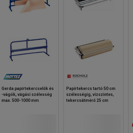
Gerda papírtekercselők és
Papírtekercs tartó 50 cm
-vágók, vágási szélesség
szélességig, vízszintes,
max. 500-1000 mm
tekercsátmérő 25 cm