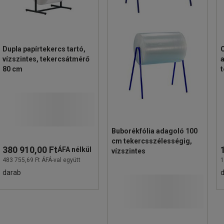
Dupla papírtekercs tartó,
C
vízszintes, tekercsátmérő
80 cm
v
Buborékfólia adagoló 100
cm tekercsszélességig,
380 910,00 Ft
ÁFA nélkül
vízszintes
483 755,69 Ft ÁFÁ-val együtt
1
darab