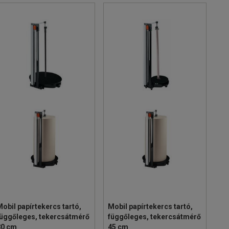
obil papírtekercs tartó,
Mobil papírtekercs tartó,
függőleges, tekercsátmérő
függőleges, tekercsátmérő
80 cm
45 cm