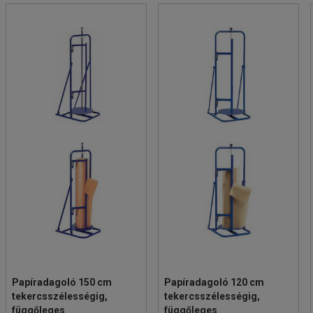
Papíradagoló 150 cm
Papíradagoló 120 cm
tekercsszélességig,
tekercsszélességig,
függőleges
függőleges