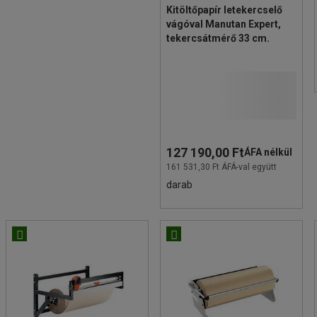
Kitöltőpapír letekercselő
vágóval Manutan Expert,
tekercsátmérő 33 cm.
127 190,00 Ft
ÁFA nélkül
161 531,30 Ft ÁFÁ-val együtt
darab