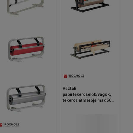
Asztali
papírtekercselők/vágók,
tekercs átmérője max 50
cm