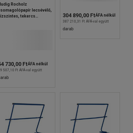
Hudig Rocholz
csomagolópapír lecsévélő,
304 890,00 Ft
ÁFA nélkül
ízszintes, tekercs
387 210,31 Ft ÁFÁ-val együtt
átmérője 22 cm
darab
54 730,00 Ft
ÁFA nélkül
9 507,10 Ft ÁFÁ-val együtt
darab