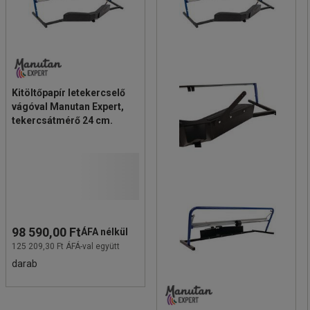
Kitöltőpapír letekercselő
vágóval Manutan Expert,
tekercsátmérő 24 cm.
98 590,00 Ft
ÁFA nélkül
125 209,30 Ft ÁFÁ-val együtt
darab