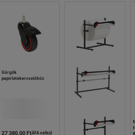
Görgők
papírletekercselőhöz
M
27 380,00 Ft
ÁFA nélkül