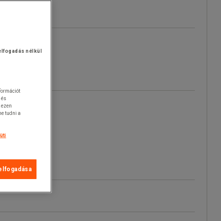
elfogadás nélkül
nformációt
 és
k ezen
e tudni a
üti
elfogadása