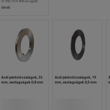
37 096,70 Ft ÁFÁ-val együtt
darab
Acél pántolószalagok, 32
Acél pántolószalagok, 19
A
mm, vastagságuk 0,8 mm
mm, vastagságuk 0,5 mm