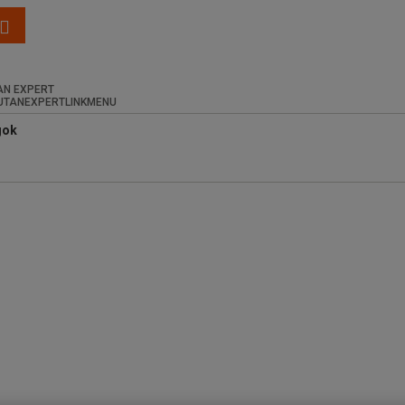
N EXPERT
gok
Fazetta értéke
12.0
(10)