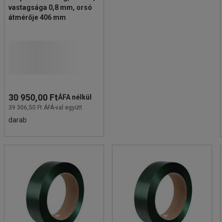
vastagsága 0,8 mm, orsó
átmérője 406 mm
30 950,00 Ft
ÁFA nélkül
39 306,50 Ft ÁFÁ-val együtt
darab