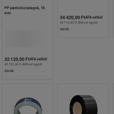
PP pántolószalagok, 15
mm
34 420,00 Ft
ÁFA nélkül
43 713,40 Ft ÁFÁ-val együtt
darab
32 120,00 Ft
ÁFA nélkül
40 792,40 Ft ÁFÁ-val együtt
darab