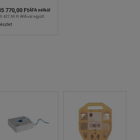
35 770,00 Ft
ÁFA nélkül
5 427,90 Ft ÁFÁ-val együtt
észlet