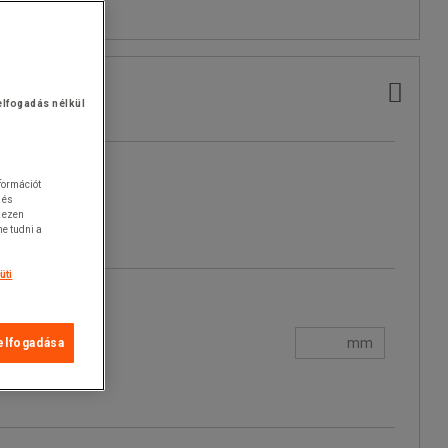
elfogadás nélkül
nformációt
 és
k ezen
e tudni a
üti
mm
elfogadása