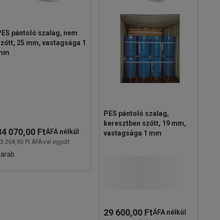
PES pántoló szalag, nem
zőtt, 25 mm, vastagsága 1
mm
PES pántoló szalag,
keresztben szőtt, 19 mm,
34 070,00 Ft
ÁFA nélkül
vastagsága 1 mm
3 268,90 Ft ÁFÁ-val együtt
darab
29 600,00 Ft
ÁFA nélkül