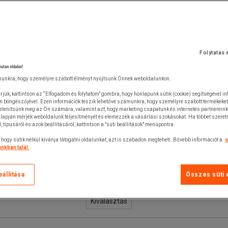
Folytatás 
nutan oldalán!
unkra, hogy személyre szabott élményt nyújtsunk Önnek weboldalunkon.
rjük, kattintson az “Elfogadom és folytatom” gombra, hogy honlapunk sütik (cookie) segítségével i
n böngészőjével. Ezen információk teszik lehetővé számunkra, hogy személyre szabott termékeket
jelenítsünk meg az Ön számára, valamint azt, hogy marketing csapatunk és internetes partnerein
lapján mérjék weboldalunk teljesítményét és elemezzék a vásárlási szokásokat. Ha többet szeretn
ól, típusáról és azok beállításáról, kattintson a "süti beállítások" menüpontra.
 hogy sütik nélkül kívánja látogatni oldalunkat, azt is szabadon megteheti. Bővebb információt a
s
nkban talál.
eállítása
Összes süti 
Kiválasztás