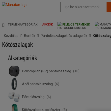
Az
oldal
javasolt
tartalma
és
TERMÉKKATEGÓRIÁK
AKCIÓK
FELELŐS TERMÉKEK
MANUTA
keresési
előzmények
Kezdőlap
Borítók
Pántoló szalagok és adagolók
Kötőszala
menü
Kötőszalagok
Ár
Kevesebb
Felsőbb
Szélesség
Stock
Anyag
Hossz
Alkategóriák
köteg
köteg
(mm)
(m)
Polipropilén (PP) pántolószalag
(10)
Acél pántoló szalag
(6)
Pántolószalag
(6)
Kötőszalagok, poliészter
(3)