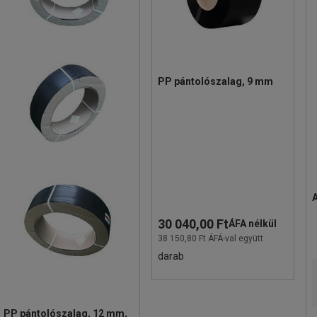
PP pántolószalag, 9 mm
30 040,00 Ft
ÁFA nélkül
38 150,80 Ft ÁFÁ-val együtt
darab
PP pántolószalag, 12 mm,