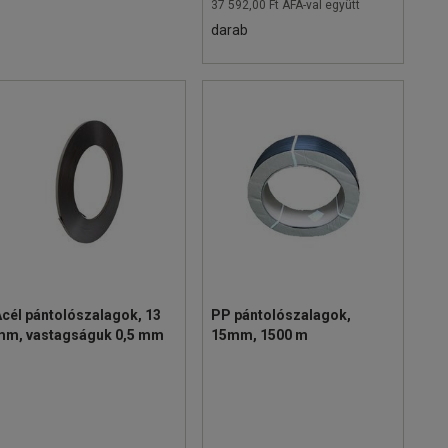
37 592,00 Ft ÁFÁ-val együtt
darab
cél pántolószalagok, 13
PP pántolószalagok,
mm, vastagságuk 0,5 mm
15mm, 1500 m