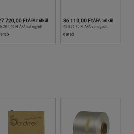
27 720,00 Ft
36 110,00 Ft
ÁFA nélkül
ÁFA nélkül
5 204,40 Ft ÁFÁ-val együtt
45 859,70 Ft ÁFÁ-val együtt
darab
darab