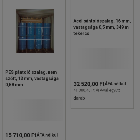
Acél pántolószalag, 16 mm,
vastagsága 0,5 mm, 349 m
tekercs
PES pántoló szalag, nem
szőtt, 13 mm, vastagsága
32 520,00 Ft
ÁFA nélkül
0,58 mm
41 300,40 Ft ÁFÁ-val együtt
darab
15 710,00 Ft
ÁFA nélkül