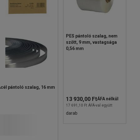
PES pántoló szalag, nem
szőtt, 9 mm, vastagsága
0,56 mm
Acél pántoló szalag, 16 mm
13 930,00 Ft
ÁFA nélkül
17 691,10 Ft ÁFÁ-val együtt
darab