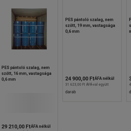
PES pántoló szalag, nem
szőtt, 19 mm, vastagsága
s
0,6 mm
PES pántoló szalag, nem
szőtt, 16 mm, vastagsága
24 900,00 Ft
ÁFA nélkül
0,6 mm
31 623,00 Ft ÁFÁ-val együtt
4
darab
29 210,00 Ft
ÁFA nélkül