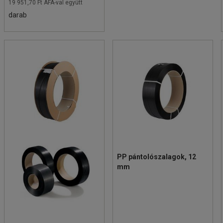
19 951,70 Ft ÁFÁ-val együtt
darab
PP pántolószalagok, 12
mm