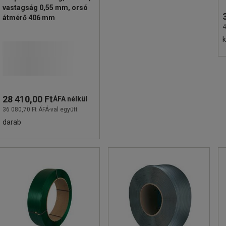
vastagság 0,55 mm, orsó
átmérő 406 mm
4
k
28 410,00 Ft
ÁFA nélkül
36 080,70 Ft ÁFÁ-val együtt
darab