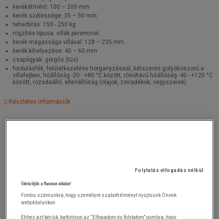
kerékátmérő: 100 – 200 mm
kerék szélessége: 35 – 50 mm
teherbírás: 150 - 250 kg
rögzítés típusa: villák peremmel
kerék magassága villával: 128 – 235 mm
kerék kihelyezése: 40 – 60 mm
csapágyak: görgős (tűs)
fordulásfék, felületkezelése horganyzással, kétszeres golyókoszorú a
villafejben, hőállóság -20 - +80 °C között, rövidtávú hőállóság -40 - +120 °C
között, rozsdaálló, ellenállóság (olajok, zsiradékok, vegyszerek)
Részletes információk
Folytatás elfogadás nélkül
Üdvözöljük a Manutan oldalán!
Fontos számunkra, hogy személyre szabott élményt nyújtsunk Önnek
weboldalunkon.
Ehhez azt kérjük, kattintson az “Elfogadom és folytatom” gombra, hogy