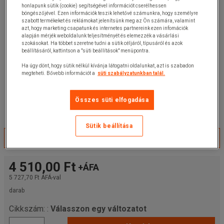
honlapunk sütik (cookie) segítségével információt cserélhessen
böngészőjével. Ezen információk teszik lehetővé számunkra, hogy személyre
szabott termékeket és reklámokat jelenítsünk meg az Ön számára, valamint
azt, hogy marketing csapatunk és internetes partnereink ezen infomációk
alapján mérjék weboldalunk teljesítményét és elemezzék a vásárlási
szokásokat. Ha többet szeretne tudni a sütik céljáról, típusáról és azok
beállításáról, kattintson a "süti beállítások" menüpontra.
Ha úgy dönt, hogy sütik nélkül kívánja látogatni oldalunkat, azt is szabadon
megteheti. Bővebb információt a
süti szabályzatunkban talál.
Összes süti elfogadása
Sütik beállítása
Kérjük, válassza ki a terméket!
4 510,00 Ft
+ÁFA
5 727,70 Ft
ÁFÁ-val
darab
Cikkszám: :
Válasszon egy változatot