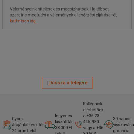
Véleményeink hitelesek és megbízhatóak. Ha többet
szeretne megtudni a vélemények ellenőrzési eljárásairól,
kattintson ide
.
Vissza a tetejére
Kollégáink
elérhetőek
Ingyenes
a +36 23
Gyors
30 napos
kiszállítás
445-980
árajánlatkészítés,
visszavásá
38 000 Ft
vagy a +36
24 órán belül
garancia
felett
30 503-