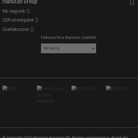
Manutan Group
Kik vagyunk
CSR stratégiánk
Csatlakozzon
Fedezze fel a Manutan családot
© Copyright 2025 Manutan Hungária Kft. Minden jog fenntartva. Áraink áfa