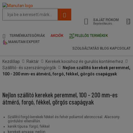
Az
oldal
SAJÁT FIÓKOM
javasolt
Bejelentkezés
tartalma
és
TERMÉKKATEGÓRIÁK
AKCIÓK
FELELŐS TERMÉKEK
keresési
MANUTAN EXPERT
előzmények
SZOLGÁLTATÁS
BLOG
KAPCSOLAT
menü
Kezdőlap
Raktár
Kerekek kocsihoz és gurulós konténerhez
Szállító- és szerszámgörgők
Nejlon szállító kerekek peremmel,
100 - 200 mm-es átmérő, forgó, fékkel, görgős csapágyak
Nejlon szállító kerekek peremmel, 100 - 200 mm-es
átmérő, forgó, fékkel, görgős csapágyak
Szállító forgó kerekek fékkel és fehér poliamid abronccsal. Alacsony
gördülési ellenállás.
kerék típusa: forgó, fékkel
kerekek anyaga: nejlon