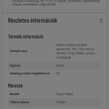
rövidtávú hőállóság -40 - +120 °C között, rozsdaálló, ellenállóság
(olajok, zsiradékok, vegyszerek)
Részletes információk
Termék információ
Nejlon szállító kerekek
peremmel, 100 - 200 mm-es
Termék neve
átmérő, forgó, fékkel, görgős
csapágyak
Egység
darab
Katalógusoldal megtekintése
92
Méretek
Modell
forgó, fékkel
Töltény típusa
Görgős