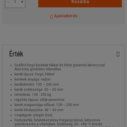
Kosárba
-
+
Ajánlatkérés
Érték
Szállító forgó kerekek fékkel és fehér poliamid abronccsal.
Alacsony gördülési ellenállás.
kerék típusa: forgó, fékkel
kerekek anyaga: nejlon
kerékátmérő: 100 – 200 mm
kerék szélessége: 35 – 50 mm
teherbírás: 150 - 250 kg
rögzítés típusa: villák peremmel
kerék magassága villával: 128 – 235 mm
kerék kihelyezése: 40 – 60 mm
csapágyak: görgős (tűs)
fordulásfék, felületkezelése horganyzással, kétszeres
golyókoszorú a villafejben, hőállóság -20 - +80 °C között,