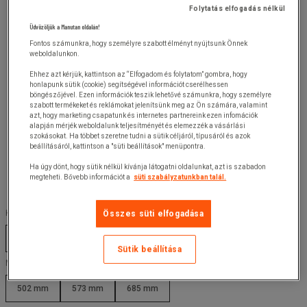
Folytatás elfogadás nélkül
Üdvözöljük a Manutan oldalán!
Fontos számunkra, hogy személyre szabott élményt nyújtsunk Önnek
weboldalunkon.
Ehhez azt kérjük, kattintson az “Elfogadom és folytatom” gombra, hogy
honlapunk sütik (cookie) segítségével információt cserélhessen
böngészőjével. Ezen információk teszik lehetővé számunkra, hogy személyre
szabott termékeket és reklámokat jelenítsünk meg az Ön számára, valamint
azt, hogy marketing csapatunk és internetes partnereink ezen infomációk
alapján mérjék weboldalunk teljesítményét és elemezzék a vásárlási
szokásokat. Ha többet szeretne tudni a sütik céljáról, típusáról és azok
beállításáról, kattintson a "süti beállítások" menüpontra.
Ha úgy dönt, hogy sütik nélkül kívánja látogatni oldalunkat, azt is szabadon
megteheti. Bővebb információt a
süti szabályzatunkban talál.
Kapacitás (L) :
Összes süti elfogadása
55 L
64 L
75 L
Sütik beállítása
Magasság (mm) :
502 mm
573 mm
685 mm