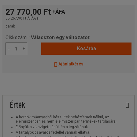
27 770,00 Ft
+ÁFA
35 267,90 Ft
ÁFÁ-val
darab
Cikkszám: :
Válasszon egy változatot
Kosárba
-
+
Ajánlatkérés
Érték
A hordók műanyagból készültek nehézfémek nélkül, az
élelmiszeripari és nem élelmiszeripari termékek tárolására.
Előnyük a vízszigetelésük és a légzárásuk.
A tartályok csavaros fedéllel vannak ellátva.