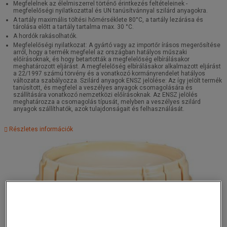
Megfelelnek az élelmiszerrel történő érintkezés feltételeinek -
megfelelőségi nyilatkozattal és UN tanúsítvánnyal szilárd anyagokra.
A tartály maximális töltési hőmérséklete 80°C, a tartály lezárása és
tárolása előtt a tartály tartalma max. 30 °C.
A hordók rakásolhatók.
Megfelelőségi nyilatkozat: A gyártó vagy az importőr írásos megerősítése
arról, hogy a termék megfelel az országban hatályos műszaki
előírásoknak, és hogy betartották a megfelelőség elbírálásakor
meghatározott eljárást. A megfelelőség elbírálásakor alkalmazott eljárást
a 22/1997 számú törvény és a vonatkozó kormányrendelet hatályos
változata szabályozza. Szilárd anyagok ENSZ jelölése: Az így jelölt termék
tanúsított, és megfelel a veszélyes anyagok csomagolására és
szállítására vonatkozó nemzetközi előírásoknak. Az ENSZ jelölés
meghatározza a csomagolás típusát, melyben a veszélyes szilárd
anyagok szállíthatók, azok tulajdonságait és felhasználását.
Részletes információk