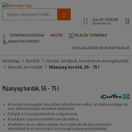
Az
oldal
SAJÁT FIÓKOM
javasolt
Bejelentkezés
tartalma
és
TERMÉKKATEGÓRIÁK
AKCIÓK
FELELŐS TERMÉKEK
keresési
MANUTAN EXPERT
előzmények
SZOLGÁLTATÁS
BLOG
KAPCSOLAT
menü
Kezdőlap
Borítók
Hordók, tartályok, konténerek és kiegészítőik
Kannák, kis hordók
Műanyag hordók, 55 - 75 l
Műanyag hordók, 55 - 75 l
A hordók műanyagból készültek nehézfémek nélkül, az élelmiszeripari és
nem élelmiszeripari termékek tárolására.
Előnyük a vízszigetelésük és a légzárásuk.
A tartályok csavaros fedéllel vannak ellátva.
A fedélben és az edény oldalán lévő nyílásoknak köszönhetően
plombálhatók az univerzális biztonsági műanyag plombákkal.