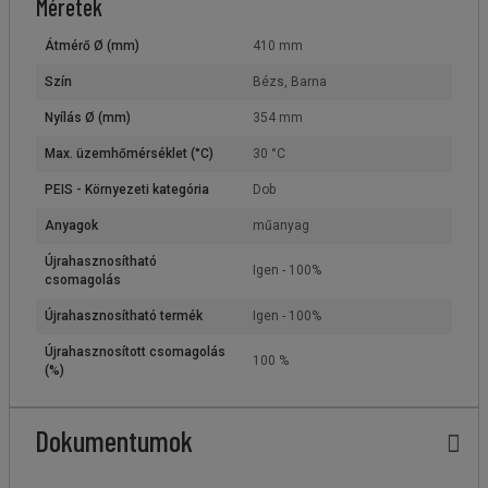
Méretek
Átmérő Ø (mm)
410 mm
Szín
Bézs, Barna
Nyílás Ø (mm)
354 mm
Max. üzemhőmérséklet (°C)
30 °C
PEIS - Környezeti kategória
Dob
Anyagok
műanyag
Újrahasznosítható
Igen - 100%
csomagolás
Újrahasznosítható termék
Igen - 100%
Újrahasznosított csomagolás
100 %
(%)
Dokumentumok