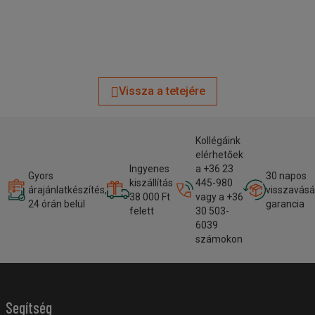
Vissza a tetejére
Kollégáink
elérhetőek
Ingyenes
a +36 23
Gyors
30 napos
kiszállítás
445-980
árajánlatkészítés,
visszavásá
38 000 Ft
vagy a +36
24 órán belül
garancia
felett
30 503-
6039
számokon
Segítség