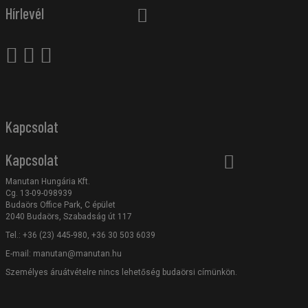
Hírlevél
Kapcsolat
Kapcsolat
Manutan Hungária Kft.
Cg. 13-09-098939
Budaörs Office Park, C épület
2040 Budaörs, Szabadság út 117
Tel.: +36 (23) 445-980, +36 30 503 6039
E-mail:
manutan@manutan.hu
Személyes áruátvételre nincs lehetőség budaörsi címünkön.