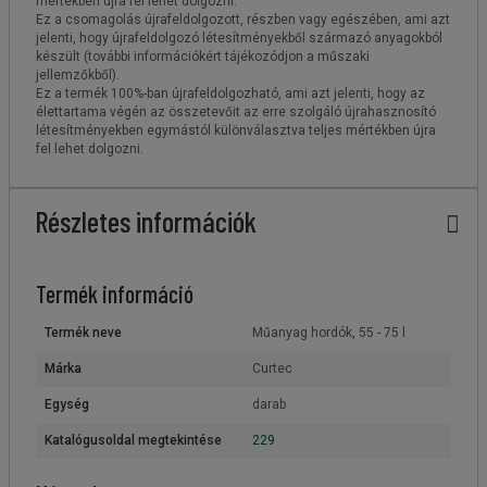
mértékben újra fel lehet dolgozni.
Ez a csomagolás újrafeldolgozott, részben vagy egészében, ami azt
jelenti, hogy újrafeldolgozó létesítményekből származó anyagokból
készült (további információkért tájékozódjon a műszaki
jellemzőkből).
Ez a termék 100%-ban újrafeldolgozható, ami azt jelenti, hogy az
élettartama végén az összetevőit az erre szolgáló újrahasznosító
létesítményekben egymástól különválasztva teljes mértékben újra
fel lehet dolgozni.
Részletes információk
Termék információ
Termék neve
Műanyag hordók, 55 - 75 l
Márka
Curtec
Egység
darab
Katalógusoldal megtekintése
229