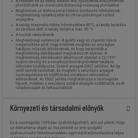
A fedélben és az edény oldalán lévő nyílásoknak köszönhetően
plombálhatók az univerzális biztonsági műanyag plombákkal.
Megfelelnek az élelmiszerrel történő érintkezés feltételeinek -
megfelelőségi nyilatkozattal és UN tanúsítvánnyal szilárd
anyagokra.
A tartály maximális töltési hőmérséklete 80°C, a tartály lezárása
és tárolása előtt a tartály tartalma max. 30 °C.
A hordók rakásolhatók.
Megfelelőségi nyilatkozat: A gyártó vagy az importőr írásos
megerősítése arról, hogy a termék megfelel az országban
hatályos műszaki előírásoknak, és hogy betartották a
megfelelőség elbírálásakor meghatározott eljárást. A
megfelelőség elbírálásakor alkalmazott eljárást a 22/1997
számú törvény és a vonatkozó kormányrendelet hatályos
változata szabályozza. Szilárd anyagok ENSZ jelölése: Az így
jelölt termék tanúsított, és megfelel a veszélyes anyagok
csomagolására és szállítására vonatkozó nemzetközi
előírásoknak. Az ENSZ jelölés meghatározza a csomagolás
típusát, melyben a veszélyes szilárd anyagok szállíthatók, azok
tulajdonságait és felhasználását.
Környezeti és társadalmi előnyök
Ez a csomagolás 100%-ban újrafeldolgozható, ami azt jelenti, hogy
az élettartama végén az összetevőit az erre szolgáló
újrahasznosító létesítményekben egymástól különválasztva teljes