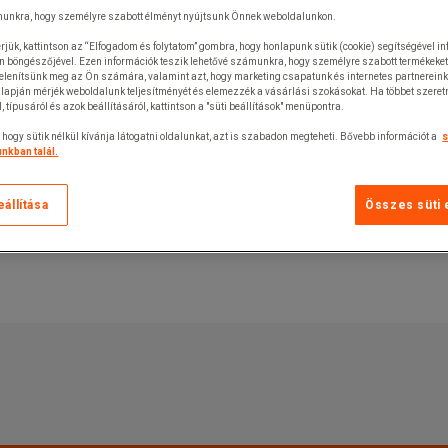
unkra, hogy személyre szabott élményt nyújtsunk Önnek weboldalunkon.
rjük, kattintson az “Elfogadom és folytatom” gombra, hogy honlapunk sütik (cookie) segítségével i
n böngészőjével. Ezen információk teszik lehetővé számunkra, hogy személyre szabott termékeket
jelenítsünk meg az Ön számára, valamint azt, hogy marketing csapatunk és internetes partnerein
lapján mérjék weboldalunk teljesítményét és elemezzék a vásárlási szokásokat. Ha többet szeretn
ól, típusáról és azok beállításáról, kattintson a "süti beállítások" menüpontra.
 hogy sütik nélkül kívánja látogatni oldalunkat, azt is szabadon megteheti. Bővebb információt a
s
nkban talál.
eállítása
Összes süti 