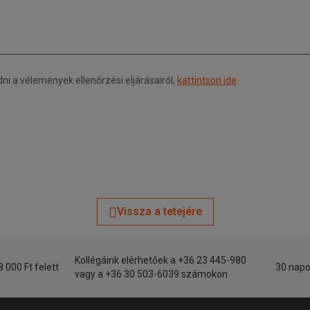
 a vélemények ellenőrzési eljárásairól,
kattintson ide
.
Vissza a tetejére
Kollégáink elérhetőek a +36 23 445-980
8 000 Ft felett
30 napo
vagy a +36 30 503-6039 számokon