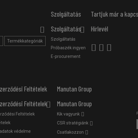
Szolgáltatás
Tartjuk már a kapc
Szolgáltatás
Hírlevél
Szolgáltatás
?
Termékkategóriák
Próbaszék ingyen
E-procurement
zerződési Feltételek
Manutan Group
zerződési Feltételek
Manutan Group
rződési Feltételek
Kik vagyunk
ételek
CSR stratégiánk
adatok védelme
Csatlakozzon