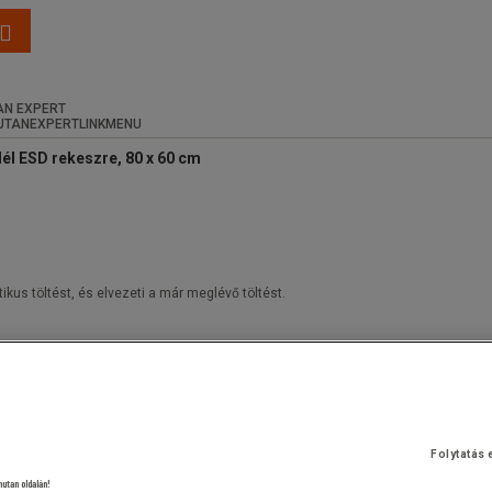
N EXPERT
él ESD rekeszre, 80 x 60 cm
kus töltést, és elvezeti a már meglévő töltést.
Folytatás 
nutan oldalán!