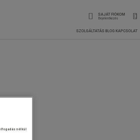
SAJÁT FIÓKOM
Bejelentkezés
SZOLGÁLTATÁS
BLOG
KAPCSOLAT
elfogadás nélkül