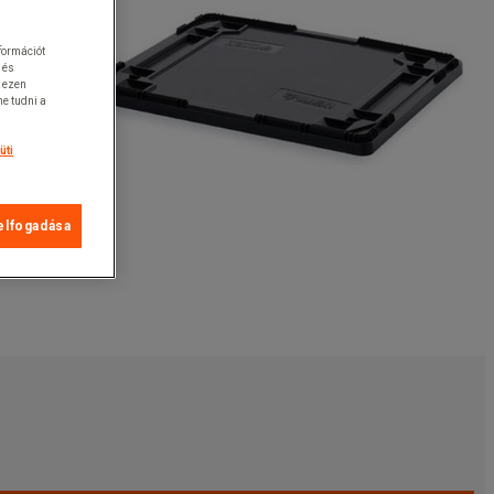
nformációt
 és
k ezen
e tudni a
üti
elfogadása