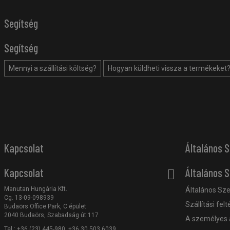
Segítség
Segítség
Mennyi a szállítási költség?
Hogyan küldheti vissza a termékeket
Kapcsolat
Általános S
Kapcsolat
Általános S
Manutan Hungária Kft.
Általános Sze
Cg. 13-09-098939
Szállítási felt
Budaörs Office Park, C épület
2040 Budaörs, Szabadság út 117
A személyes 
Tel.: +36 (23) 445-980, +36 30 503 6039