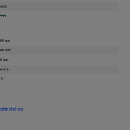
arab
999
800 mm
600 mm
50 mm
ekete
.5 kg
tekintéséhez