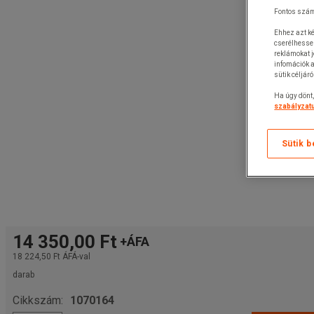
Fontos szám
Ehhez azt ké
cserélhesse
reklámokat 
infomációk a
sütik céljár
Ha úgy dönt,
szabályzatu
Sütik b
14 350,00 Ft
+ÁFA
18 224,50 Ft
ÁFÁ-val
darab
Cikkszám:
1070164