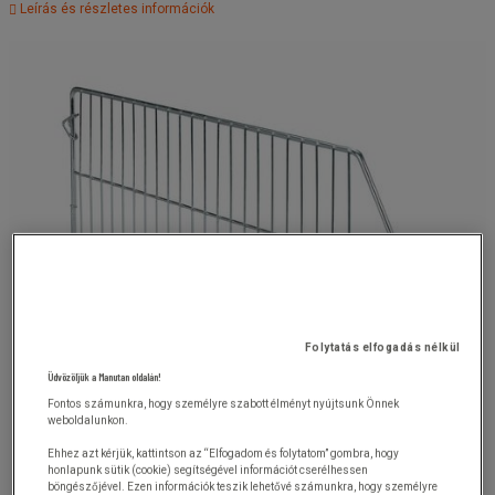
Leírás és részletes információk
Folytatás elfogadás nélkül
Üdvözöljük a Manutan oldalán!
Fontos számunkra, hogy személyre szabott élményt nyújtsunk Önnek
weboldalunkon.
Ehhez azt kérjük, kattintson az “Elfogadom és folytatom” gombra, hogy
honlapunk sütik (cookie) segítségével információt cserélhessen
böngészőjével. Ezen információk teszik lehetővé számunkra, hogy személyre