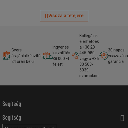
Vissza a tetejére
Kollégáink
elérhetőek
Ingyenes
a +36 23
Gyors
30 napos
kiszállítás
445-980
árajánlatkészítés,
visszavásá
38 000 Ft
vagy a +36
24 órán belül
garancia
felett
30 503-
6039
számokon
Segítség
Segítség