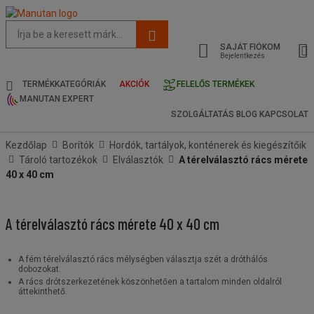
Az
oldal
SAJÁT FIÓKOM
javasolt
Bejelentkezés
tartalma
és
TERMÉKKATEGÓRIÁK
AKCIÓK
FELELŐS TERMÉKEK
keresési
MANUTAN EXPERT
előzmények
SZOLGÁLTATÁS
BLOG
KAPCSOLAT
menü
Kezdőlap
Borítók
Hordók, tartályok, konténerek és kiegészítőik
Tároló tartozékok
Elválasztók
A térelválasztó rács mérete
40 x 40 cm
A térelválasztó rács mérete 40 x 40 cm
A fém térelválasztó rács mélységben választja szét a dróthálós
dobozokat.
A rács drótszerkezetének köszönhetően a tartalom minden oldalról
áttekinthető.