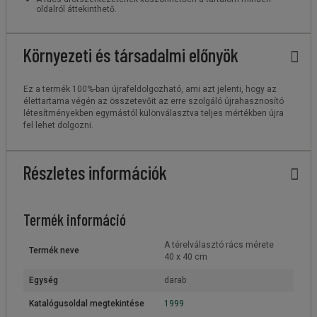
oldalról áttekinthető.
Környezeti és társadalmi előnyök
Ez a termék 100%-ban újrafeldolgozható, ami azt jelenti, hogy az
élettartama végén az összetevőit az erre szolgáló újrahasznosító
létesítményekben egymástól különválasztva teljes mértékben újra
fel lehet dolgozni.
Részletes információk
Termék információ
A térelválasztó rács mérete
Termék neve
40 x 40 cm
Egység
darab
Katalógusoldal megtekintése
1999