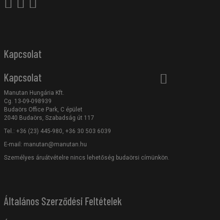
Kapcsolat
Kapcsolat
Manutan Hungária Kft.
Cg. 13-09-098939
Budaörs Office Park, C épület
2040 Budaörs, Szabadság út 117
Tel.: +36 (23) 445-980, +36 30 503 6039
E-mail:
manutan@manutan.hu
Személyes áruátvételre nincs lehetőség budaörsi címünkön.
Általános Szerződési Feltételek