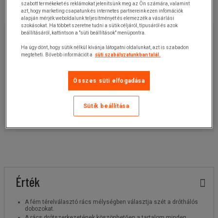
szabott termékeket és reklámokat jelenítsünk meg az Ön számára, valamint
azt, hogy marketing csapatunk és internetes partnereink ezen infomációk
alapján mérjék weboldalunk teljesítményét és elemezzék a vásárlási
szokásokat. Ha többet szeretne tudni a sütik céljáról, típusáról és azok
4 710,00 Ft
+ÁFA
beállításáról, kattintson a "süti beállítások" menüpontra.
5 981,70 Ft
ÁFÁ-val
Ha úgy dönt, hogy sütik nélkül kívánja látogatni oldalunkat, azt is szabadon
megteheti. Bővebb információt a
süti szabályzatunkban talál.
darab
Cikkszám:
1652948
Összes süti elfogadása
Kosárba
-
+
Sütik beállítása
Ajánlatkérés
Érték
A fém térelválasztó rács mélységben választja szét a dróthálós
dobozokat.
A rács drótszerkezetének köszönhetően a tartalom minden