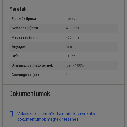
Méretek
Elosztók típusa
hosszanti
Szélesség (mm)
400 mm
Magasság (mm)
400 mm
Anyagok
fém
Szín
Ezüst
Újrahasznosítható termék
Igen - 100%
Csomagolás (db)
1
Dokumentumok
Válassza ki a terméket a rendelkezésre álló
dokumentumok megtekintéséhez