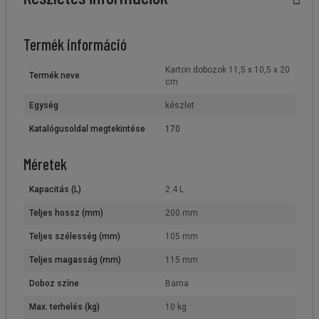
Termék információ
Karton dobozok 11,5 x 10,5 x 20
Termék neve
cm
Egység
készlet
Katalógusoldal megtekintése
170
Méretek
Kapacitás (L)
2.4 L
Teljes hossz (mm)
200 mm
Teljes szélesség (mm)
105 mm
Teljes magasság (mm)
115 mm
Doboz színe
Barna
Max. terhelés (kg)
10 kg