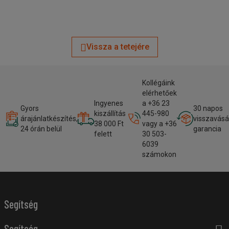
Vissza a tetejére
Kollégáink
elérhetőek
Ingyenes
a +36 23
Gyors
30 napos
kiszállítás
445-980
árajánlatkészítés,
visszavásá
38 000 Ft
vagy a +36
24 órán belül
garancia
felett
30 503-
6039
számokon
Segítség
Segítség