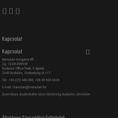
Kapcsolat
Kapcsolat
Manutan Hungária Kft.
Cg. 13-09-098939
Budaörs Office Park, C épület
2040 Budaörs, Szabadság út 117
Tel.: +36 (23) 445-980, +36 30 503 6039
E-mail:
manutan@manutan.hu
Személyes áruátvételre nincs lehetőség budaörsi címünkön.
Általános Szerződési Feltételek