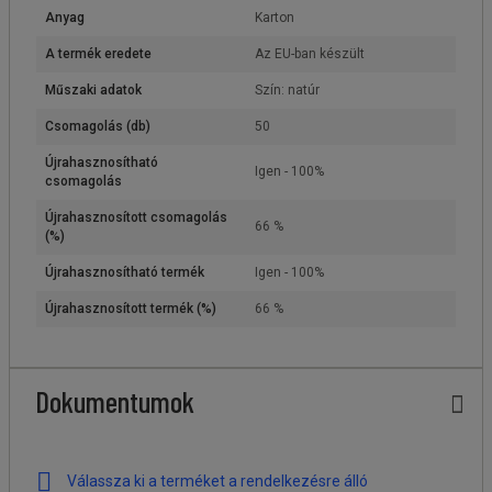
Anyag
Karton
A termék eredete
Az EU-ban készült
Műszaki adatok
Szín: natúr
Csomagolás (db)
50
Újrahasznosítható
Igen - 100%
csomagolás
Újrahasznosított csomagolás
66 %
(%)
Újrahasznosítható termék
Igen - 100%
Újrahasznosított termék (%)
66 %
Dokumentumok
Válassza ki a terméket a rendelkezésre álló