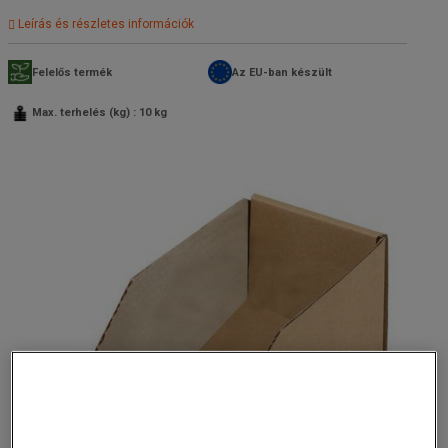
Leírás és részletes információk
Felelős termék
Az EU-ban készült
Max. terhelés (kg) : 10 kg