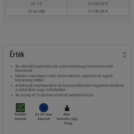
10 - 19
13 033,04 Ft
20 és több
12 346,08 Ft
Érték
Az ellenálló papírdobozok szilárd kétrétegű kartonlemezből
készülnek.
Néhány másodperc alatt összerakható, ragasztó és egyéb
kötőanyag nélkül.
A dobozok helytakarékos és környezetkímélő megoldást kínálnak
a raktárában vagy műhelyében.
Az anyag 60 % újrahasznosított papírból készül.
Felelős
Az EU-ban
Max.
termék
készült
terhelés (kg)
: 10 kg