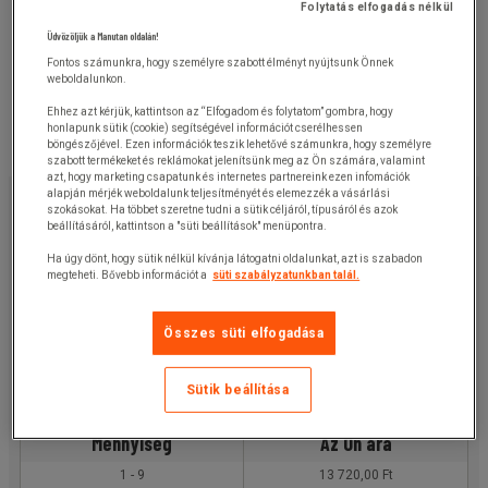
Folytatás elfogadás nélkül
Üdvözöljük a Manutan oldalán!
Fontos számunkra, hogy személyre szabott élményt nyújtsunk Önnek
weboldalunkon.
Ehhez azt kérjük, kattintson az “Elfogadom és folytatom” gombra, hogy
honlapunk sütik (cookie) segítségével információt cserélhessen
böngészőjével. Ezen információk teszik lehetővé számunkra, hogy személyre
szabott termékeket és reklámokat jelenítsünk meg az Ön számára, valamint
azt, hogy marketing csapatunk és internetes partnereink ezen infomációk
13 720,00 Ft
alapján mérjék weboldalunk teljesítményét és elemezzék a vásárlási
+ÁFA
szokásokat. Ha többet szeretne tudni a sütik céljáról, típusáról és azok
17 424,40 Ft
ÁFÁ-val
beállításáról, kattintson a "süti beállítások" menüpontra.
készlet
Ha úgy dönt, hogy sütik nélkül kívánja látogatni oldalunkat, azt is szabadon
megteheti. Bővebb információt a
süti szabályzatunkban talál.
Cikkszám:
932293
Kosárba
-
+
Összes süti elfogadása
Ajánlatkérés
Sütik beállítása
Mennyiség
Az Ön ára
1 - 9
13 720,00 Ft