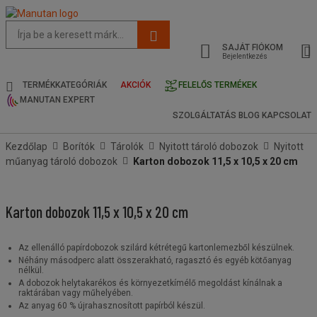
Az
oldal
SAJÁT FIÓKOM
javasolt
Bejelentkezés
tartalma
és
TERMÉKKATEGÓRIÁK
AKCIÓK
FELELŐS TERMÉKEK
keresési
MANUTAN EXPERT
előzmények
SZOLGÁLTATÁS
BLOG
KAPCSOLAT
menü
Kezdőlap
Borítók
Tárolók
Nyitott tároló dobozok
Nyitott
műanyag tároló dobozok
Karton dobozok 11,5 x 10,5 x 20 cm
Karton dobozok 11,5 x 10,5 x 20 cm
Az ellenálló papírdobozok szilárd kétrétegű kartonlemezből készülnek.
Néhány másodperc alatt összerakható, ragasztó és egyéb kötőanyag
nélkül.
A dobozok helytakarékos és környezetkímélő megoldást kínálnak a
raktárában vagy műhelyében.
Az anyag 60 % újrahasznosított papírból készül.